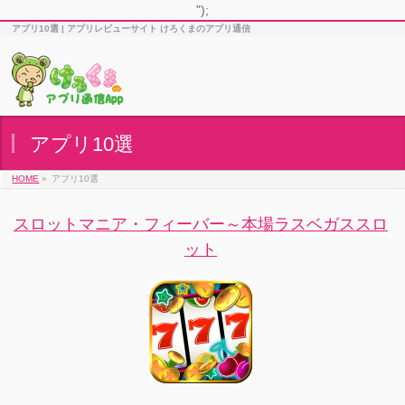
");
アプリ10選 | アプリレビューサイト けろくまのアプリ通信
アプリ10選
HOME
»
アプリ10選
スロットマニア・フィーバー～本場ラスベガススロ
ット