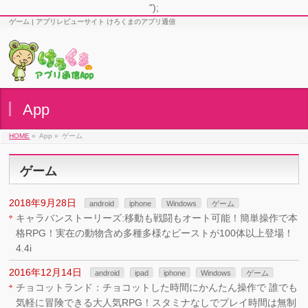
");
ゲーム | アプリレビューサイト けろくまのアプリ通信
App
HOME
»
App »
ゲーム
ゲーム
2018年9月28日
android
iphone
Windows
ゲーム
キャラバンストーリーズ:移動も戦闘もオート可能！簡単操作で本
格RPG！実在の動物含め多種多様なビーストが100体以上登場！
4.4i
2016年12月14日
android
ipad
iphone
Windows
ゲーム
チョコットランド：チョコットした時間にかんたん操作で 誰でも
気軽に冒険できる大人気RPG！スタミナなしでプレイ時間は無制