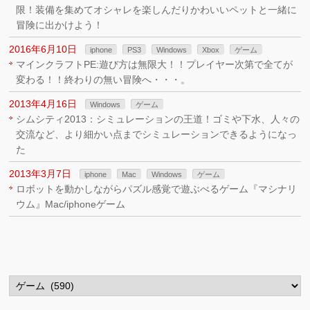
限！装備を集めてオシャレを楽しんだりかわいいペットと一緒に
冒険に出かけよう！
2016年6月10日
iphone
PS3
Windows
Xbox
ゲーム
マインクラフトPE:遊び方は無限大！！プレイヤー次第で全てが
変わる！！終わりの無い冒険へ・・・。
2013年4月16日
Windows
ゲーム
シムシティ2013：シミュレーションの王道！ゴミや下水、人々の
交流など、より細かい点までシミュレーションできるようになっ
た
2013年3月7日
iphone
Mac
Windows
ゲーム
ロボットを動かしながらパズル感覚で遊ぶべるゲーム『マシナリ
ウム』Mac/iphoneゲーム
カ
テ
ゴ