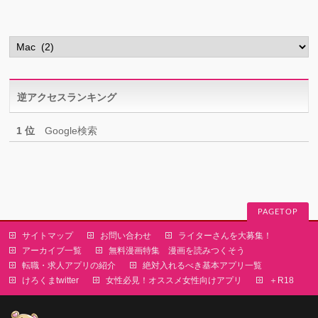
カ
テ
ゴ
リ
逆アクセスランキング
ー
1 位
Google検索
PAGETOP
サイトマップ
お問い合わせ
ライターさんを大募集！
アーカイブ一覧
無料漫画特集 漫画を読みつくそう
転職・求人アプリの紹介
絶対入れるべき基本アプリ一覧
けろくまtwitter
女性必見！オススメ女性向けアプリ
＋R18