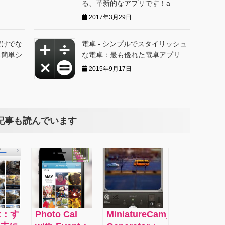
る、革新的なアプリです！a
2017年3月29日
だけでな
電卓 - シンプルでスタイリッシュ
る簡単シ
な電卓：最も優れた電卓アプリ
2015年9月17日
記事も読んでいます
ox：す
Photo Cal
MiniatureCam_TiltShift