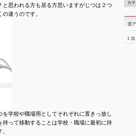
？と思われる方も居る方思いますがじつは２つ
テ
ゴ
くの違うのです。
リ
逆ア
ー
1 位
つを学校や職場用としてそれぞれに置きっ放し
を持って移動することは学校・職場に最初に持
す。