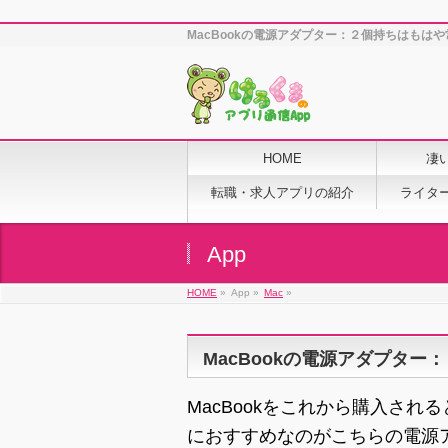
MacBookの電源アダプター：２個持ちはもはや
HOME
凄
転職・求人アプリの紹介
ライタ
App
HOME
»
App »
Mac
»
MacBookの電源アダプター
MacBookをこれから購入さ
におすすめなのがこちらの電源