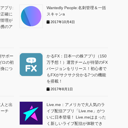
刺アプリ:
Wantedly People:名刺管理＆一括
で正確に
スキャンa
刺管理が
2017年10月4日
必携のア
別サポー
かるFX：日本一の株アプリ（150
ゼロの初
万予想！）運営チームが待望のFX
が身につ
バージョンをリリース！初心者で
もFXがサクサク分かる7つの機能
を搭載！
2017年8月1日
求人と出
Live.me：アメリカで大人気のラ
リーチ
イブ配信アプリ「Live.me」がつ
いに日本登場！ Live.meはまった
く新しいライブ配信が体験でき