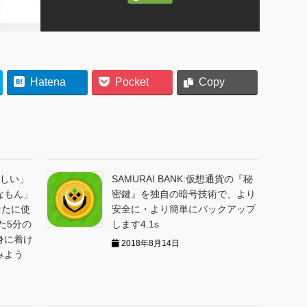
Hatena
Pocket
Copy
難しい」
SAMURAI BANK:仮想通貨の『秘
なもん」
密鍵』を独自の暗号技術で、より
なたに使
安全に・より簡単にバックアップ
た5分の
します4.1s
身に着け
2018年8月14日
みよう