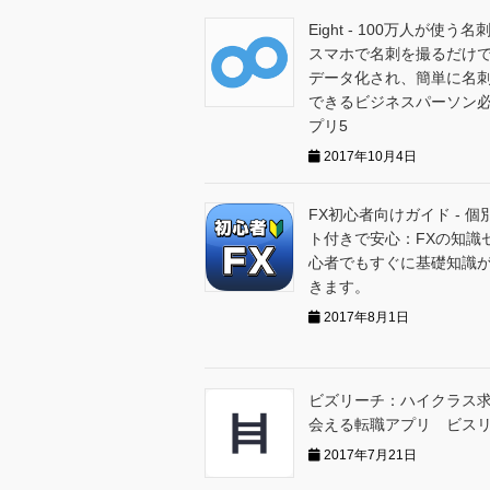
Eight - 100万人が使う名
スマホで名刺を撮るだけ
データ化され、簡単に名
できるビジネスパーソン
プリ5
2017年10月4日
FX初心者向けガイド - 個
ト付きで安心：FXの知識
心者でもすぐに基礎知識
きます。
2017年8月1日
ビズリーチ：ハイクラス
会える転職アプリ ビス
2017年7月21日