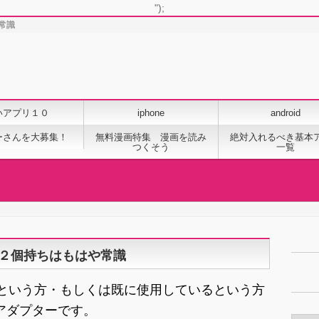
");
常識
いアプリ１０
iphone
android
ーさんを大募集！
無料漫画特集 漫画を読み
絶対入れるべき基本
つくそう
一覧
：２個持ちはもはや常識
れるという方・もしくは既に使用しているという方
アダプターです。
カ