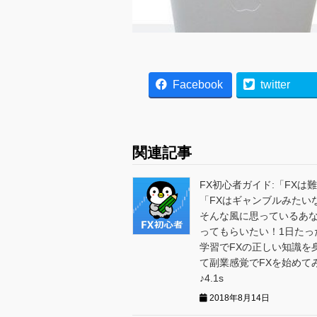
Facebook
twitter
関連記事
FX初心者ガイド:「FXは
「FXはギャンブルみたい
そんな風に思っているあ
ってもらいたい！1日たっ
学習でFXの正しい知識を
て副業感覚でFXを始めて
♪4.1s
2018年8月14日