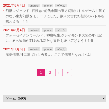
2021年8月4日
android
iphone
ゲーム
幻獣レジェンド -百妖志-:前代未聞の東方幻獣バトルゲーム！嘗て
のない東方幻獣をモチーフにした、数々の古代幻獣間のバトルを
味わえる！4.4i
2021年8月4日
android
iphone
ゲーム
フォーセイクンワールド：神魔転生:クレイモンド大陸の年代記
に、君の物語が刻まれる新たな冒険を繰り広げよう！4.4i
2021年7月6日
android
iphone
ゲーム
魔剣伝説:神に選ばれし勇者よ、ここで伝説となれ！4.1i
1
2
›
»
カ
テ
ゴ