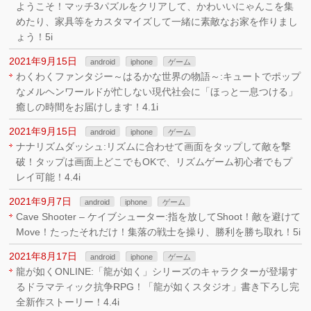
ようこそ！マッチ3パズルをクリアして、かわいいにゃんこを集
めたり、家具等をカスタマイズして一緒に素敵なお家を作りまし
ょう！5i
2021年9月15日
android
iphone
ゲーム
わくわくファンタジー～はるかな世界の物語～:キュートでポップ
なメルヘンワールドが忙しない現代社会に「ほっと一息つける」
癒しの時間をお届けします！4.1i
2021年9月15日
android
iphone
ゲーム
ナナリズムダッシュ:リズムに合わせて画面をタップして敵を撃
破！タップは画面上どこでもOKで、リズムゲーム初心者でもプ
レイ可能！4.4i
2021年9月7日
android
iphone
ゲーム
Cave Shooter – ケイブシューター:指を放してShoot！敵を避けて
Move！たったそれだけ！集落の戦士を操り、勝利を勝ち取れ！5i
2021年8月17日
android
iphone
ゲーム
龍が如くONLINE:「龍が如く」シリーズのキャラクターが登場す
るドラマティック抗争RPG！「龍が如くスタジオ」書き下ろし完
全新作ストーリー！4.4i