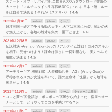
ステート・オブ・サバイバル:全世界9,000万ダウンロード突破の
大ヒット『マルチスタイル生存戦略RPG』ついに日本上陸！ルー
ルは自分で決める！それが《ステサバ》！4.4i
2022年1月18日
android
iphone
ゲーム
雄才三国～雄才で争う激動の天下～:天下は三国に分裂、戦いの火
が燃え上がる。各地の雄才を集め、臣下とせよ！4.4i
2021年12月8日
android
iphone
ゲーム
伝説対決 -Arena of Valor-:5v5のリアルタイム対戦！自分のスキル
を相手に見せつけよう！課金は強さに一切影響なし！実力のみで
勝敗が決まる！4.1i
2021年12月1日
android
iphone
ゲーム
アーテリーギア-機動戦姫-:人型機動兵器「AG」(Artery Gear)と
呼称されるメカ少女達を率いて、謎の生命体「傀儡」から地球を
奪還せよ！4.4i
2021年11月9日
android
iphone
ゲーム
ライターさん募集
ココと夢の宿:物語は、ボロボロの宿屋から始まった…宿屋のオー
ナーとして、どうやってココを手助けする？5i
2021年11月5日
android
iphone
ゲーム