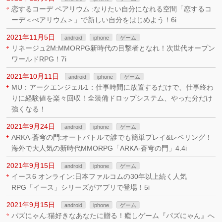
恋するコーデ ペアリウム :なりたい自分になれる空間「恋するコ
ーデ＜ぺアリウム＞」で新しい自分をはじめよう！6i
2021年11月5日
android
iphone
ゲーム
リネージュ2M:MMORPG新時代の目撃者となれ！次世代オープン
ワールドRPG！7i
2021年10月11日
android
iphone
ゲーム
MU：アークエンジェル1：仕事時間に放置するだけで、仕事終わ
りに経験値を楽々回収！全装備ドロップシステム、やった分だけ
強くなる！
2021年9月24日
android
iphone
ゲーム
ARKA‐蒼穹の門:オートバトルで誰でも簡単プレイ&レベリング！
海外で大人気の新時代MMORPG「ARKA‐蒼穹の門」4.4i
2021年9月15日
android
iphone
ゲーム
イース6 オンライン:日本ファルコムの30年以上続く人気
RPG「イース」シリーズがアプリで登場！5i
2021年9月15日
android
iphone
ゲーム
パズにゃん:猫好きなあなたに贈る！癒しゲーム『パズにゃん』へ