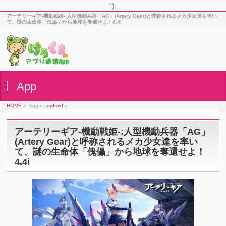
");
アーテリーギア-機動戦姫-:人型機動兵器「AG」(Artery Gear)と呼称されるメカ少女達を率い
て、謎の生命体「傀儡」から地球を奪還せよ！4.4i
App
HOME
»
App »
android
»
アーテリーギア-機動戦姫-:人型機動兵器「AG」
(Artery Gear)と呼称されるメカ少女達を率い
て、謎の生命体「傀儡」から地球を奪還せよ！
4.4i