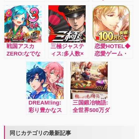
スマホアプリ
となり、誰も
リーマニアも
とは違う戦略
が住みたくな
納得の美麗な
的要素の入っ
る魅力あふれ
艦船グラフィ
たRPG
る都市をつく
ック。細部を
ろう!!
見逃さず、こ
だわり抜きハ
戦国アスカ
三極ジャステ
恋愛HOTEL◆
イクオリティ
ZERO:なでな
ィス:多人数×
恋愛ゲーム・
に再現された
でするほど強
戦略×爽快アク
乙女ゲーム女
世界の名鑑た
くなる！可愛
ション！キミ
性向け:恋愛ゲ
ち。実在の名
がり系戦国
が未来を決め
ームならでは
鑑を集め、あ
RPG 4i
る『日本争
のイケメンた
なただけのオ
奪！戦春スト
ちとの大人の
リジナルの艦
ラテジー』こ
恋。ドキドキ
隊を作りまし
DREAM!ing:
三国鍛冶物語:
こに！！5i
ストーリーを
ょう！4.2s
彩り豊かなス
全世界500万ダ
基本無料でお
ーパー高校生
ウンロードの
楽しみいただ
たちを組み合
新感覚三国志
ける恋愛ゲー
わせて、あな
鍛冶屋経営シ
同じカテゴリの最新記事
ムアプリ 4i