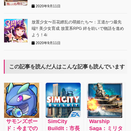
2020年9月11日
放置少女〜百花繚乱の萌姫たち〜：王道かつ最先
端!! 美少女育成 放置系RPG 絆を紡いで物語を進め
よう！4i
2020年9月11日
この記事を読んだ人はこんな記事も読んでいます
サモンズボー
SimCity
Warship
ド：今までの
Buildlt：市長
Saga：ミリタ