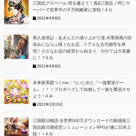
三国志グローバ‪ル:境を越えて！真&三国志！同じサ
ーバーで世界中の千万戦略家に宣戦！4.1i
2021年4月8日
商人放浪記：あきんどの成り上がり道:水墨画風の街
並みにならぶ様々なお店...リアルな古代都市を再
現！小さなお店の経営から始まり、やがては大富豪
に！？4.3i
2021年4月8日
未来家系図つぐme：ついに出た『一族繁栄ゲー
ム』！！！プロポーズして結婚して一族を繁栄させ
よう！4.4i
2021年2月15日
三国鍛冶物語:全世界500万ダウンロードの新感覚三
国志鍛冶屋経営シミュレーションRPGが遂に日本上
陸！！4.3i