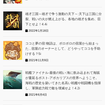
雄才三国～雄才で争う激動の天下～:天下は三国に分
裂、戦いの火が燃え上がる。各地の雄才を集め、臣
下とせよ！4.4i
2022年1月18日
ココと夢の宿:物語は、ボロボロの宿屋から始まっ
た...宿屋のオーナーとして、どうやってココを手助
けする？5i
2021年11月9日
戦艦ファイナル-最後の戦い:海に飲み込まれて海賊
が蔓延るポスト-アポカリプスの世界へようこそ。
海戦の歴史を築いてきた名高い戦艦や戦闘機を指揮
し、軍隊総力戦で敵を壊滅せよ！4.2i
2021年6月4日