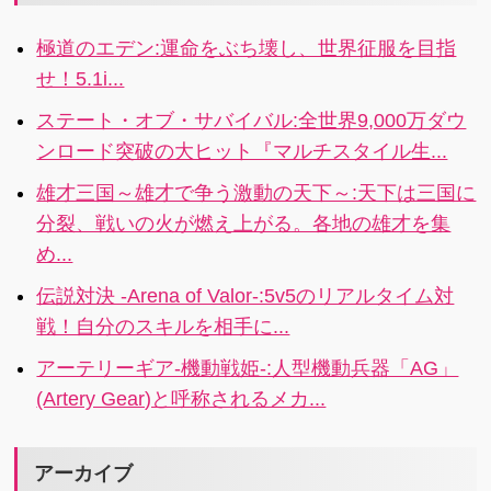
ただけのとっ
ミュレーショ
ておきのペア
ンRPGが遂に
極道のエデン:運命をぶち壊し、世界征服を目指
を楽しむこと
日本上陸！！
せ！5.1i...
も…！？フル
4.3i
ボイスでつむ
ステート・オブ・サバイバル:全世界9,000万ダウ
がれる、笑っ
ンロード突破の大ヒット『マルチスタイル生...
て泣ける青春
群像劇ストー
雄才三国～雄才で争う激動の天下～:天下は三国に
リー！4.4i
分裂、戦いの火が燃え上がる。各地の雄才を集
め...
伝説対決 -Arena of Valor-:5v5のリアルタイム対
戦！自分のスキルを相手に...
アーテリーギア-機動戦姫-:人型機動兵器「AG」
(Artery Gear)と呼称されるメカ...
アーカイブ