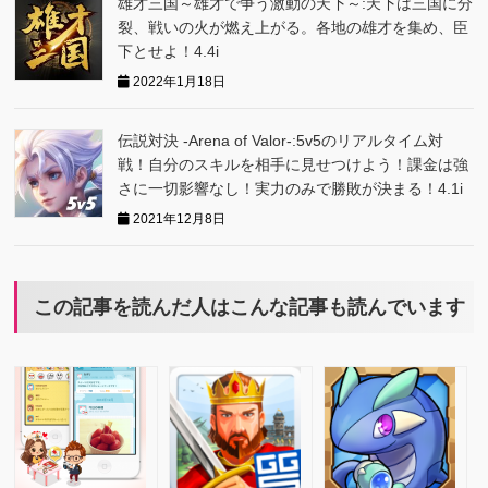
雄才三国～雄才で争う激動の天下～:天下は三国に分
裂、戦いの火が燃え上がる。各地の雄才を集め、臣
下とせよ！4.4i
2022年1月18日
伝説対決 -Arena of Valor-:5v5のリアルタイム対
戦！自分のスキルを相手に見せつけよう！課金は強
さに一切影響なし！実力のみで勝敗が決まる！4.1i
2021年12月8日
この記事を読んだ人はこんな記事も読んでいます