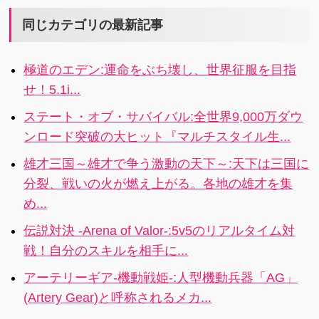
を競ってワイ
のパズルゲー
ワイ攻略！！
ムを攻略しよ
同じカテゴリの最新記事
う
極道のエデン:運命をぶち壊し、世界征服を目指
せ！5.1i...
ステート・オブ・サバイバル:全世界9,000万ダウ
ンロード突破の大ヒット『マルチスタイル生...
雄才三国～雄才で争う激動の天下～:天下は三国に
分裂、戦いの火が燃え上がる。各地の雄才を集
め...
伝説対決 -Arena of Valor-:5v5のリアルタイム対
戦！自分のスキルを相手に...
アーテリーギア-機動戦姫-:人型機動兵器「AG」
(Artery Gear)と呼称されるメカ...