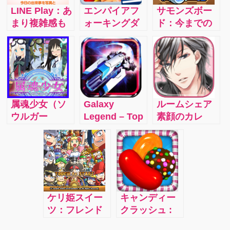
LINE Play：あ
エンパイアフ
サモンズボー
まり複雑感も
ォーキングダ
ド：今までの
なく、なによ
ム : 自分だけ
スマホアプリ
りアバターが
の王国を完成
とは違う戦略
とても可愛い
させるシュミ
的要素の入っ
のが魅力！た
レーションゲ
たRPG
くさんみんな
ーム
としゃべりた
属魂少女（ソ
Galaxy
ルームシェア
いときはチャ
ウルガー
Legend – Top
素顔のカレ
ット機能もつ
ル）：自分だ
1 Strategy
Love Days：
いていて待ち
けの属魂少女
Space War
ルームメイト
合わせなどを
を育成しよ
Game
は全員オト
して気軽に話
う！
コ！？
したり
ケリ姫スイー
キャンディー
ツ：フレンド
クラッシュ :
同士でスコア
世界中で人気