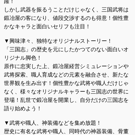
躍！
しかし武器を振るうことだけじゃなく、三国武将は
鍛冶屋の客になり、値段交渉するのも得意！個性豊
かなキャラと面白いセリフも注目！
▼興味津々、独特なオリジナルストーリー！
「三国志」の歴史を元にしたかつてのない面白いオ
リジナル脚色！
原作に忠実した上、鍛冶屋経営シミュレーションや
武将探索、職人育成などの元素を融合させ、新たな
世界観を生み出す！個性豊かな武将や職人だけじゃ
なく、様々なオリジナルキャラーも三国志の世界に
登場！乱世で鍛冶屋を開業し、自分だけの三国志を
語り始めよう！
▼武将や職人、神装備などを集め放題！
歴史に有名な武将や職人、同時代の神器装備、骨董