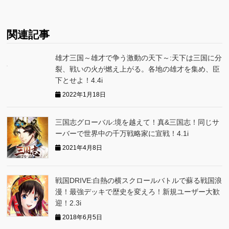
関連記事
雄才三国～雄才で争う激動の天下～:天下は三国に分
裂、戦いの火が燃え上がる。各地の雄才を集め、臣
下とせよ！4.4i
2022年1月18日
三国志グローバ‪ル:境を越えて！真&三国志！同じサ
ーバーで世界中の千万戦略家に宣戦！4.1i
2021年4月8日
戦国DRIVE:白熱の横スクロールバトルで蘇る戦国浪
漫！最強デッキで歴史を変えろ！新規ユーザー大歓
迎！2.3i
2018年6月5日