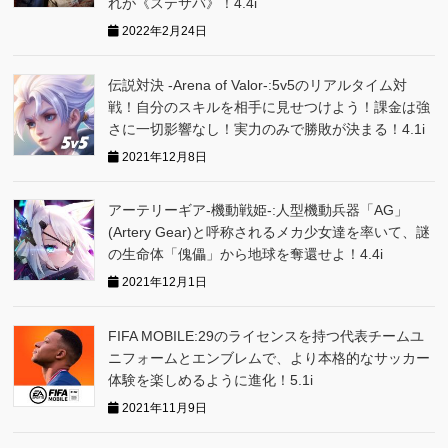
れが《ステサバ》！4.4i
2022年2月24日
伝説対決 -Arena of Valor-:5v5のリアルタイム対
戦！自分のスキルを相手に見せつけよう！課金は強
さに一切影響なし！実力のみで勝敗が決まる！4.1i
2021年12月8日
アーテリーギア-機動戦姫-:人型機動兵器「AG」
(Artery Gear)と呼称されるメカ少女達を率いて、謎
の生命体「傀儡」から地球を奪還せよ！4.4i
2021年12月1日
FIFA MOBILE:29のライセンスを持つ代表チームユ
ニフォームとエンブレムで、より本格的なサッカー
体験を楽しめるように進化！5.1i
2021年11月9日