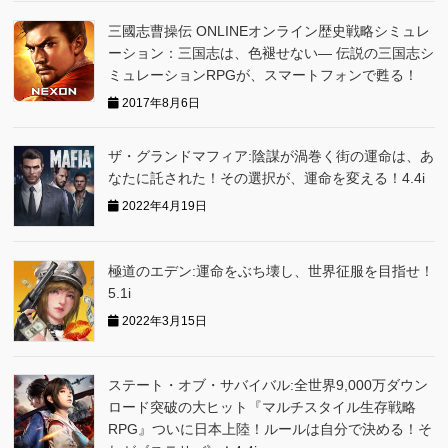
三國志曹操伝 ONLINEオンライン歴史戦略シミュレ
ーション：三国志は、色褪せない― 伝説の三国志シ
ミュレーションRPGが、スマートフォンで甦る！
2017年8月6日
ザ・グランドマフィア:陰謀が渦巻く街の運命は、あ
なたに託された！その選択が、運命を変える！4.4i
2022年4月19日
極道のエデン:運命をぶち壊し、世界征服を目指せ！
5.1i
2022年3月15日
ステート・オブ・サバイバル:全世界9,000万ダウン
ロード突破の大ヒット『マルチスタイル生存戦略
RPG』ついに日本上陸！ルールは自分で決める！そ