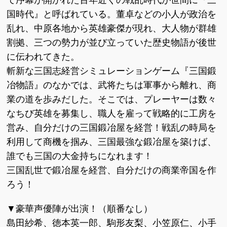
て序幕が開かれた百年近くの戦乱時代が世間に『三
国時代』と呼ばれている。董卓などの小人が政治を
乱れ、中原各地から英雄豪傑が現れ、大人物が群雄
割拠、三つの勢力が並び立っていた歴史物語が後世
に伝われてきた。
斬新な三国志経営シミュレーションゲーム『三国鍛
冶物語』のなかでは、武将たちは軍事から離れ、商
業の道を歩みだした。そこでは、プレーヤーは数々
なちび英雄を募集し、職人を雇って戦略的に工房を
営み、自分だけの三国鍛冶屋を経営！戦乱の時局を
利用して商機を掴み、三国最強な鍛冶屋を築けば、
誰でも三国の大金持ちになれます！
三国乱世で鍛冶屋を経営、自分だけの商業帝国を作
ろう！
▼豪華声優陣が出演！（順番なし）
島田紗希、徳本英一郎、駒形友梨、小笠原仁、小手