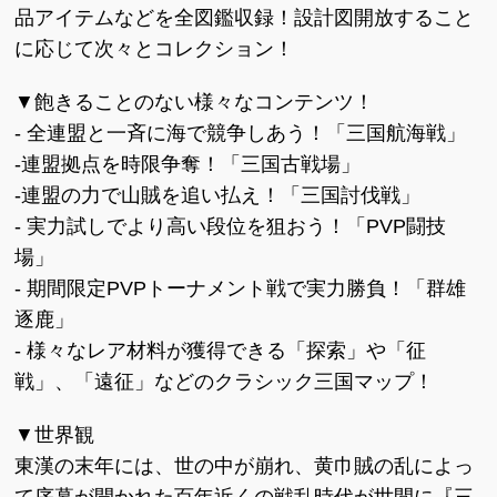
品アイテムなどを全図鑑収録！設計図開放すること
に応じて次々とコレクション！
▼飽きることのない様々なコンテンツ！
- 全連盟と一斉に海で競争しあう！「三国航海戦」
-連盟拠点を時限争奪！「三国古戦場」
-連盟の力で山賊を追い払え！「三国討伐戦」
- 実力試しでより高い段位を狙おう！「PVP闘技
場」
- 期間限定PVPトーナメント戦で実力勝負！「群雄
逐鹿」
- 様々なレア材料が獲得できる「探索」や「征
戦」、「遠征」などのクラシック三国マップ！
▼世界観
東漢の末年には、世の中が崩れ、黄巾賊の乱によっ