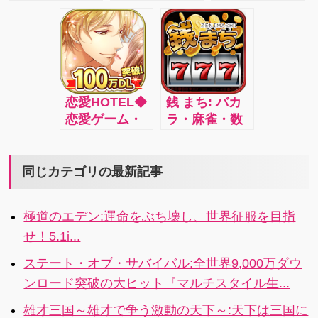
リーマニアも
でするほど強
戦略×爽快アク
ートフォンで
い近代戦略ゲ
納得の美麗な
くなる！可愛
ション！キミ
甦る！
ーム
艦船グラフィ
がり系戦国
が未来を決め
ック。細部を
RPG 4i
る『日本争
見逃さず、こ
奪！戦春スト
だわり抜きハ
ラテジー』こ
恋愛HOTEL◆
銭 まち: バカ
イクオリティ
こに！！5i
恋愛ゲーム・
ラ・麻雀・数
に再現された
乙女ゲーム女
十種類のスロ
世界の名鑑た
性向け:恋愛ゲ
ット、全ての
ち。実在の名
ームならでは
カジノゲーム
同じカテゴリの最新記事
鑑を集め、あ
のイケメンた
を遊び尽くそ
なただけのオ
ちとの大人の
う！4i
リジナルの艦
極道のエデン:運命をぶち壊し、世界征服を目指
恋。ドキドキ
隊を作りまし
せ！5.1i...
ストーリーを
ょう！4.2s
基本無料でお
ステート・オブ・サバイバル:全世界9,000万ダウ
楽しみいただ
ンロード突破の大ヒット『マルチスタイル生...
ける恋愛ゲー
ムアプリ 4i
雄才三国～雄才で争う激動の天下～:天下は三国に