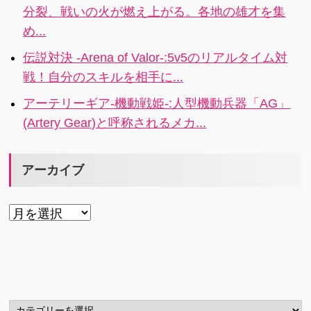
分裂、戦いの火が燃え上がる。各地の雄才を集
め...
伝説対決 -Arena of Valor-:5v5のリアルタイム対
戦！自分のスキルを相手に...
アーテリーギア-機動戦姫-:人型機動兵器「AG」
(Artery Gear)と呼称されるメカ...
アーカイブ
ア
ー
カ
イ
ブ
カ