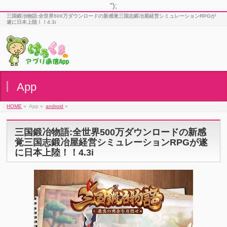
");
三国鍛冶物語:全世界500万ダウンロードの新感覚三国志鍛冶屋経営シミュレーションRPGが
遂に日本上陸！！4.3i
App
HOME
»
App »
android
»
三国鍛冶物語:全世界500万ダウンロードの新感
覚三国志鍛冶屋経営シミュレーションRPGが遂
に日本上陸！！4.3i