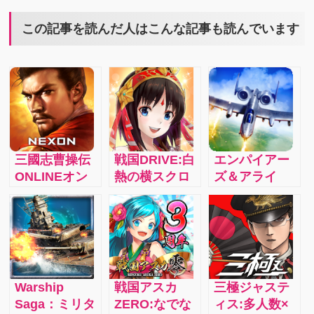
この記事を読んだ人はこんな記事も読んでいます
三國志曹操伝
戦国DRIVE:白
エンパイアー
ONLINEオン
熱の横スクロ
ズ＆アライ
ライン歴史戦
ールバトルで
ズ：指先ひと
略シミュレー
蘇る戦国浪
つで現代兵器
ション：三国
漫！最強デッ
を運用し、終
志は、色褪せ
キで歴史を変
わりのない戦
ない― 伝説の
えろ！新規ユ
いを繰り返し
三国志シミュ
ーザー大歓
ながら世界征
Warship
戦国アスカ
三極ジャステ
レーション
迎！2.3i
服を目指す、
Saga：ミリタ
ZERO:なでな
ィス:多人数×
RPGが、スマ
まったく新し