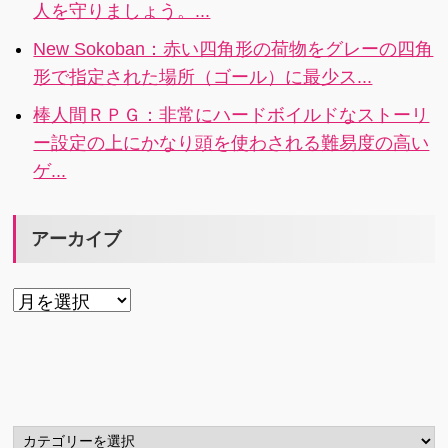
人を守りましょう。...
ん。
New Sokoban：赤い四角形の荷物をグレーの四角
形で指定された場所（ゴール）に最少ス...
棒人間ＲＰＧ：非常にハードボイルドなストーリ
ー設定の上にかなり頭を使わされる難易度の高い
ゲ...
アーカイブ
ア
ー
カ
イ
ブ
カ
テ