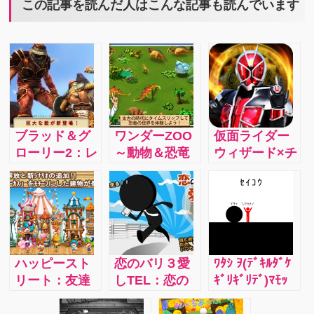
この記事を読んだ人はこんな記事も読んでいます
ブラッド＆グ
ワンダーZOO
仮面ライダー
ローリー2：レ
～動物＆恐竜
ウィザード×チ
ジェンド：あ
レスキュー
ャリ走：1,500
と少しで死ん
～：子供たち
万人が遊んで
でしまうとい
にぴったりの
る！迫り来る
うときに、盾
ほのぼのゲー
グールや追い
の防御がなく
ム！目を見張
かけてくるフ
なったとき
るほど美しい
ァントムもう
ハッピースト
恋のバリ３愛
ﾜﾀｼ ｦ(ﾃﾞｷﾙﾀﾞｹ
は、もう手に
グラフィック
まくジャンプ
リート：友達
しTEL：恋の
ｷﾞﾘｷﾞﾘﾃﾞ)ﾏﾓｯ
汗握るプレイ
に加え、「動
して進んでい
機能もあり、
アンテナを求
ﾃ：黒い何かか
になります。
物を守ろう」
こう！ウィザ
友人等と一緒
めて走り出し
ら赤い人を守