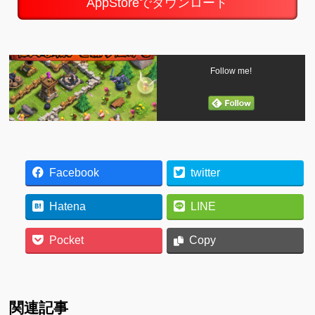
AppStoreでダウンロード
Follow me!
Facebook
twitter
Hatena
LINE
Pocket
Copy
関連記事