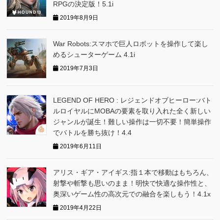
RPGの決定版！5.1i
2019年8月9日
War Robots:スマホで巨人ロボットを操作して楽し
めるシューターゲーム 4.1i
2019年7月3日
LEGEND OF HERO : レジェンドオブヒーロー:バト
ルロイヤルにMOBAの要素を取り入れた全く新しい
ジャンルが誕生！難しい操作は一切不要！簡単操作
でバトルを勝ち抜け！4.4
2019年6月11日
アリス・ギア・アイギス:指１本で移動はもちろん、
射撃や斬撃も思いのまま！明快で快適な操作性と、
奥深いゲーム性の高次元での融合を楽しもう！4.1x
2019年4月22日