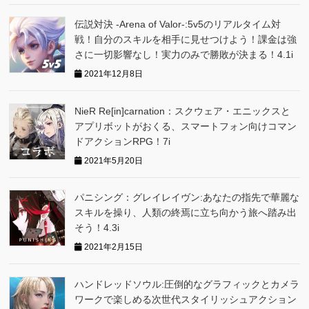
伝説対決 -Arena of Valor-:5v5のリアルタイム対
戦！自分のスキルを相手に見せつけよう！課金は強
さに一切影響なし！実力のみで勝敗が決まる！4.1i
2021年12月8日
NieR Re[in]carnation：スクウェア・エニックスと
アプリボットがおくる、スマートフォン向けコマン
ドアクションRPG！7i
2021年5月20日
パニシング：グレイレイヴン:あなたの指先で華麗な
スキルを操り、人類の終焉に立ち向かう旅へ踏み出
そう！4.3i
2021年2月15日
ハンドレッドソウル:圧倒的なグラフィックとカメラ
ワークで楽しめる次世代スタイリッシュアクション