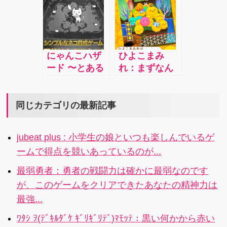
操作自体はシ
っていうテー
ードラゴンに
に遊んでお手
た男。彼の携
りましょう。
ンプルなゲー
マに惹かれま
乗って一気に
伝いをしあう
帯電話のアン
そのためには
ムなので、一
す！
進め！
事で早く建物
テナを常にバ
多くの犠牲が
度この手に汗
が建てれたり
リ３にしてあ
必要ですが、
握る感覚を味
にゃんこハザ
ひよこまみ
欲しいアイテ
げましょう！
そんなことは
わってもらい
ード 〜とある
れ：まずなん
ムの交換等も
二人の恋がう
知ったこっち
たいです。
ネコの観察日
たって、出て
可能。協力し
まく行けば、
ゃありませ
記〜：かわい
くるひよこが
合ってお互い
現実の恋だっ
ん。何もかも
さとグロさが
かわいい！ 最
同じカテゴリの最新記事
の村を大きく
てうまくい
を犠牲にし
見事なバラン
初は『ピいち
していくので
く…かも!?
て、たった一
スで同居す
ろう』『ピじ
す。
人を守ってく
jubeat plus : 小学生の娘といつも楽しんでいるゲ
る、新感覚ネ
ろう』『ピさ
ださい。
ームで得点を競いあっているのが...
コ育成アプ
ぶろう』とい
リ！
う名前の、よ
最弱勇者：勇者の戦闘力は確かに最弱なのです
く見ないとさ
が、このゲームをクリアできたあなたの精神力は
っぱり違いの
最強...
判らない黄色
いひよこだけ
ﾜﾀｼ ｦ(ﾃﾞｷﾙﾀﾞｹ ｷﾞﾘｷﾞﾘﾃﾞ)ﾏﾓｯﾃ：黒い何かから赤い
しかいませ