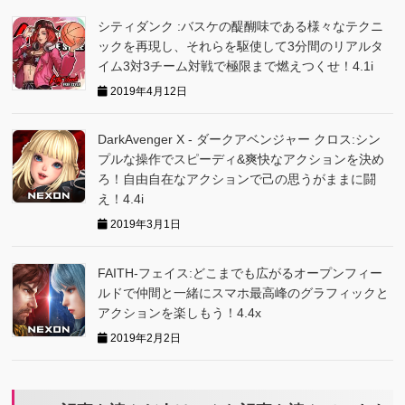
シティダンク :バスケの醍醐味である様々なテクニ
ックを再現し、それらを駆使して3分間のリアルタ
イム3対3チーム対戦で極限まで燃えつくせ！4.1i
2019年4月12日
DarkAvenger X - ダークアベンジャー クロス:シン
プルな操作でスピーディ&爽快なアクションを決め
ろ！自由自在なアクションで己の思うがままに闘
え！4.4i
2019年3月1日
FAITH-フェイス:どこまでも広がるオープンフィー
ルドで仲間と一緒にスマホ最高峰のグラフィックと
アクションを楽しもう！4.4x
2019年2月2日