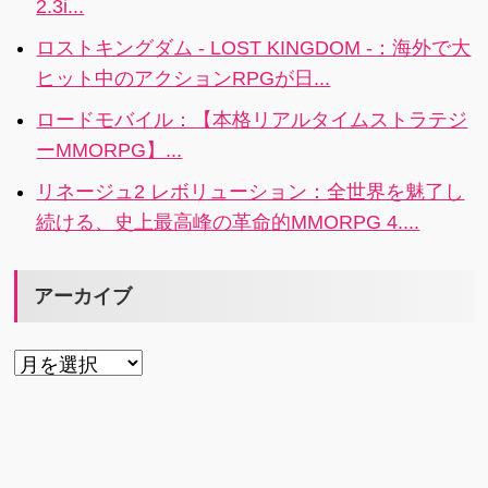
から再生可能
でマス目の中
2.3i...
す。ただし、
なのです。
に表示されま
作品がかなり
ロストキングダム - LOST KINGDOM -：海外で大
す。
シュールな出
ヒット中のアクションRPGが日...
来になる場合
ロードモバイル：【本格リアルタイムストラテジ
があるので、
冗談の分かる
ーMMORPG】...
お友達とシェ
リネージュ2 レボリューション：全世界を魅了し
アしましょ
続ける、史上最高峰の革命的MMORPG 4....
う。
アーカイブ
ア
ー
カ
イ
ブ