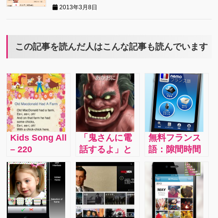
2013年3月8日
この記事を読んだ人はこんな記事も読んでいます
Kids Song All
「鬼さんに電
無料フランス
– 220
話するよ」と
語：隙間時間
Songs：世界
いうだけで、
活用で旅行に
中で愛されて
いう事を素直
必須の50フレ
いる２２０曲
に聞くように
ーズ！フラン
ものかわいい
なる！泣く子
ス語の文法の
英語の楽曲を
も黙る『鬼か
知識などなく