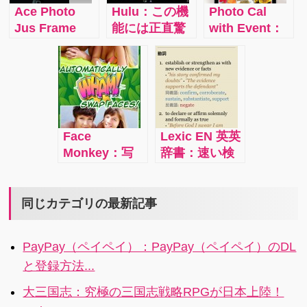
いつでもどこ
ら電話』
てもちょっと
Ace Photo
Hulu：この機
Photo Cal
でも楽しむこ
したゲーム感
Jus Frame
能には正直驚
with Event：
とができるア
覚でフランス
（Pro）：写真
きました。
このアプリは
プリです。
語の言い回し
にかわいいフ
iPhone・
なんとカメラ
が身に付きま
レームをつけ
iPad・AppleT
ロールに入っ
す。
ることのでき
Ｖ、ノートPC
ている写真を
るアプリ。品
とそれぞれの
すべて撮影し
の良いパステ
デバイスで最
た日付順にカ
Face
Lexic EN 英英
ルカラーの美
近のヒット作
レンダー表示
Monkey：写
辞書：速い検
しいフレーム
から懐かしの
してくれると
真に写ってい
索機能を持っ
は写真を邪魔
名作まで、人
いうもの。ひ
る人の顔を別
たオフライン
することな
気映画やテレ
と月分のカレ
の人の顔にす
で使える英英
同じカテゴリの最新記事
く、かえって
ビドラマシリ
ンダーの中
り替えてしま
辞書、所蔵単
引き立てま
ーズ、アニメ
に、その月の
うというアプ
語数はなんと
す。
などが見れ
それぞれの日
PayPay（ペイペイ）：PayPay（ペイペイ）のDL
リ。できた作
15万語です。
て、しかも視
に撮った写真
と登録方法...
品はツイッタ
聴途中でも、
がサムネイル
ーやメールで
他のデバイス
のような感じ
大三国志：究極の三国志戦略RPGが日本上陸！
シェアできま