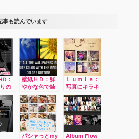
記事も読んでいます
 HD：
壁紙ＨＤ：鮮
Ｌｕｍｉｅ：
りの
やかな色で綺
写真にキラキ
るで
麗なのが特徴
ラした素敵な
ーン
ですし、しか
光の効果を加
ーの
も自分で加工
えることがで
かっ
出来たりもす
きます。70種
字ア
る！操作もシ
類以上のキラ
えて
ンプル
キラ効果をお
パシャっとmy
Album Flow
プリ
試しあれ。