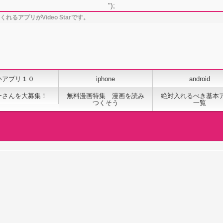
");
くれるアプリがVideo Starです。
いアプリ１０
iphone
android
ーさんを大募集！
無料漫画特集 漫画を読み
絶対入れるべき基本
つくそう
一覧