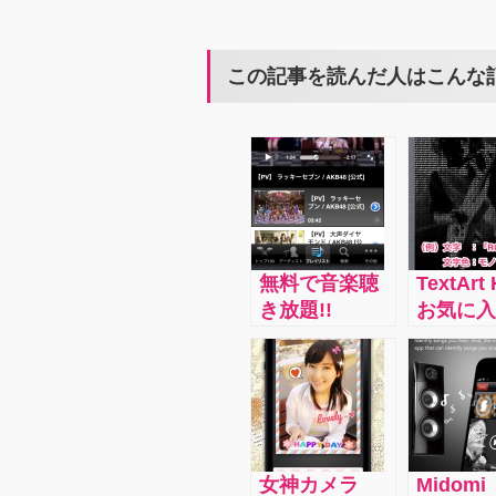
この記事を読んだ人はこんな
無料で音楽聴
TextArt
き放題!!
お気に入
Music
写真をま
Tubee：今話
キャンペ
題の曲のトッ
のポスタ
プ１００が表
ように、
示されてい
こいい文
て、簡単に聴
ートに変
女神カメラ
Midomi
くことが出来
しまうア