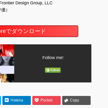
Frontier Design Group, LLC
の評価）
toreでダウンロード
Follow me!
Hatena
Pocket
Copy