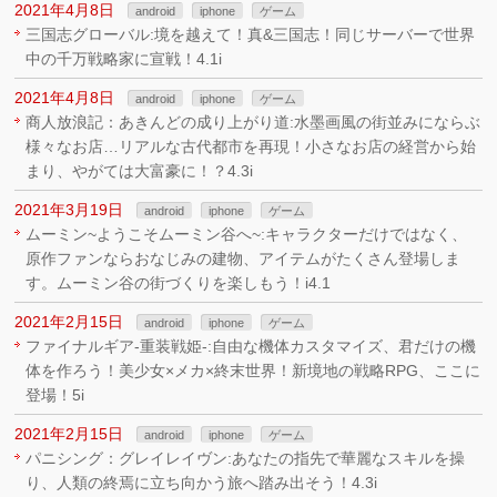
2021年4月8日
android
iphone
ゲーム
三国志グローバ‪ル:境を越えて！真&三国志！同じサーバーで世界
中の千万戦略家に宣戦！4.1i
2021年4月8日
android
iphone
ゲーム
商人放浪記：あきんどの成り上がり道:水墨画風の街並みにならぶ
様々なお店…リアルな古代都市を再現！小さなお店の経営から始
まり、やがては大富豪に！？4.3i
2021年3月19日
android
iphone
ゲーム
ムーミン~ようこそムーミン谷へ~:キャラクターだけではなく、
原作ファンならおなじみの建物、アイテムがたくさん登場しま
す。ムーミン谷の街づくりを楽しもう！i4.1
2021年2月15日
android
iphone
ゲーム
ファイナルギア-重装戦姫-:自由な機体カスタマイズ、君だけの機
体を作ろう！美少女×メカ×終末世界！新境地の戦略RPG、ここに
登場！5i
2021年2月15日
android
iphone
ゲーム
パニシング：グレイレイヴン:あなたの指先で華麗なスキルを操
り、人類の終焉に立ち向かう旅へ踏み出そう！4.3i