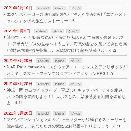
2021年6月16日
android
iphone
ゲーム
エグゾスヒーローズ:古代龍の呪い、消えた皇帝の剣「エクシスト
ゥルク」を求め旅立つストーリー！6i
2021年6月4日
android
iphone
ゲーム
戦艦ファイナル-最後の戦い:海に飲み込まれて海賊が蔓延るポス
ト-アポカリプスの世界へようこそ。海戦の歴史を築いてきた名高
い戦艦や戦闘機を指揮し、軍隊総力戦で敵を壊滅せよ！4.2i
2021年5月20日
android
iphone
ゲーム
NieR Re[in]carnation：スクウェア・エニックスとアプリボットが
おくる、スマートフォン向けコマンドアクションRPG！7i
2021年5月20日
android
iphone
ゲーム
神式一閃 カムライトライブ：育成したキャラでパーティを組み、
八つの国を冒険しよう！巨大ボスとの、緊張感ある戦闘を体感せ
よ！4.1i
2021年5月20日
android
iphone
ゲーム
マジンマンション:かわいいキャラクターが登場するストーリーを
読み進めて、あなただけの素敵なお部屋を作りましょう！4.4i