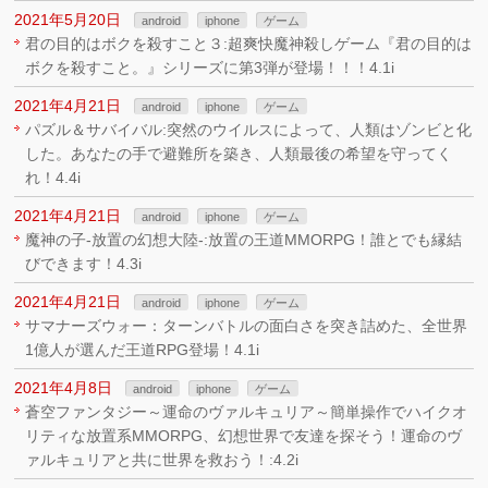
2021年5月20日
android
iphone
ゲーム
君の目的はボクを殺すこと３:超爽快魔神殺しゲーム『君の目的は
ボクを殺すこと。』シリーズに第3弾が登場！！！4.1i
2021年4月21日
android
iphone
ゲーム
パズル＆サバイバル:突然のウイルスによって、人類はゾンビと化
した。あなたの手で避難所を築き、人類最後の希望を守ってく
れ！4.4i
2021年4月21日
android
iphone
ゲーム
魔神の子-放置の幻想大陸-:放置の王道MMORPG！誰とでも縁結
びできます！4.3i
2021年4月21日
android
iphone
ゲーム
サマナーズウォー：ターンバトルの面白さを突き詰めた、全世界
1億人が選んだ王道RPG登場！4.1i
2021年4月8日
android
iphone
ゲーム
蒼空ファンタジー～運命のヴァルキュリア～簡単操作でハイクオ
リティな放置系MMORPG、幻想世界で友達を探そう！運命のヴ
ァルキュリアと共に世界を救おう！:4.2i