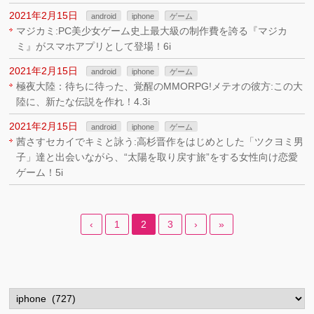
2021年2月15日
android
iphone
ゲーム
マジカミ:PC美少女ゲーム史上最大級の制作費を誇る『マジカ
ミ』がスマホアプリとして登場！6i
2021年2月15日
android
iphone
ゲーム
極夜大陸：待ちに待った、覚醒のMMORPG!メテオの彼方:この大
陸に、新たな伝説を作れ！4.3i
2021年2月15日
android
iphone
ゲーム
茜さすセカイでキミと詠う:高杉晋作をはじめとした「ツクヨミ男
子」達と出会いながら、“太陽を取り戻す旅”をする女性向け恋愛
ゲーム！5i
‹
1
2
3
›
»
カ
テ