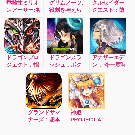
乖離性ミリオ
グリムノーツ:
クルセイダー
ンアーサー:あ
役割を与えら
クエスト：堕
いつもこいつ
れた主役と、
落した女神た
もみんなアー
空っぽの脚本
ちを救い出す
サー！？100万
をもった脇役
主人公は君！
人のアーサー
が紡ぐRPG
壮大なストー
達が奏でる、
4.1i
リーでゲーム
たった一人の
をもっと楽し
ドラゴンプロ
ドラゴンスラ
アナザーエデ
王を目指す物
もう！
ジェクト：指
ッシュ：ボク
ン： 今一度時
語ーーー 最大
一本で本格ア
とキミだけの
空を超えて冒
4人協力プレイ
クション！＆
新たな物語が
険の旅に出よ
で楽しめるキ
オンライン共
遂に幕を開け
う！4.1i
ャラクターコ
闘バトル！ス
るストーリー
マンドRPGが
マホゲームの
テリング
登場！
歴史に、コロ
RPG「ドラゴ
グランドサマ
神姫
プラが新たな
ンスラッシ
ナーズ：超本
PROJECT A:
１ページを刻
ュ」！4
格王道
神々と織り成
む！
RPG「グラン
す、次世代本