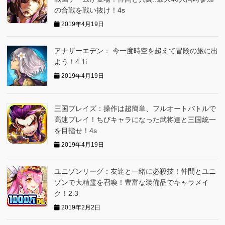
の合戦を戦い抜け！4s
2019年4月19日
アナザーエデン： 今一度時空を超えて冒険の旅に出
よう！4.1i
2019年4月19日
三国ブレイズ：操作は超簡単、フルオートバトルで
高速プレイ！ちびキャラになった武将達と三国統一
を目指せ！4s
2019年4月19日
ユニゾンリーグ：友達と一緒に必殺技！仲間とユニ
ゾンで大精霊を召喚！豊富な装備品でキャラメイ
ク！2.3
2019年2月2日