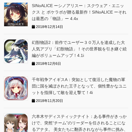
SINoALICE ーシノアリスー：スクウェア・エニッ
クス と ポケラボが贈る最新作！SINoALICE ーそれ
は最悪の「物語」ー 4.4x
2018年12月14日
幻獣物語2：前作でユーザー３０万人を達成した大
人気アプリ「幻獣物語」！その世界観を引き継ぐ続
編がボリュームアップ！4.1i
2018年12月6日
千年戦争アイギスA：突如として復活した魔物の軍
団に国を滅ぼされた王子となって、個性豊かなユニ
ットを指揮して敵を迎え撃て！4i
2018年11月20日
六本木サディスティックナイト：ある事件がきっか
けで、突然“チーム”のリーダーを任されることにな
るアナタ。 美女たちに翻弄されながら事件に挑み、