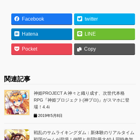
Facebook
twitter
Hatena
LINE
Pocket
Copy
関連記事
神姫PROJECT A:神々と織り成す、次世代本格
RPG『神姫プロジェクト(神プロ)』がスマホに登
場！4.4i
2019年5月8日
戦乱のサムライキングダム：新体験のリアルタイム
戦国ゲームが登場！仲間と共闘!!最大40人同時参加