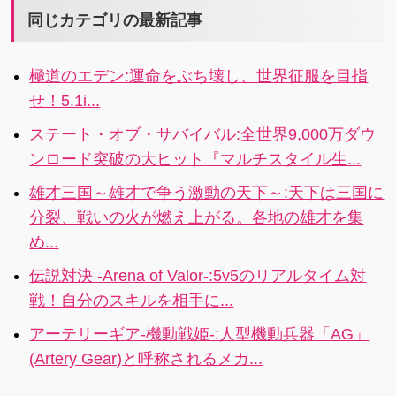
ドサマナー
格RPG『神姫
同じカテゴリの最新記事
ズ」誕生！古
プロジェクト
の英雄たちを
(神プロ)』がス
極道のエデン:運命をぶち壊し、世界征服を目指
召喚し冒険へ
マホに登場！
せ！5.1i...
出発しよう！
4.4i
4.4
ステート・オブ・サバイバル:全世界9,000万ダウ
ンロード突破の大ヒット『マルチスタイル生...
雄才三国～雄才で争う激動の天下～:天下は三国に
分裂、戦いの火が燃え上がる。各地の雄才を集
め...
伝説対決 -Arena of Valor-:5v5のリアルタイム対
戦！自分のスキルを相手に...
アーテリーギア-機動戦姫-:人型機動兵器「AG」
(Artery Gear)と呼称されるメカ...