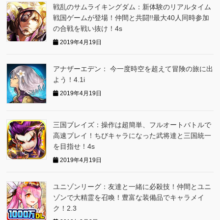
戦乱のサムライキングダム：新体験のリアルタイム
戦国ゲームが登場！仲間と共闘!!最大40人同時参加
の合戦を戦い抜け！4s
2019年4月19日
アナザーエデン： 今一度時空を超えて冒険の旅に出
よう！4.1i
2019年4月19日
三国ブレイズ：操作は超簡単、フルオートバトルで
高速プレイ！ちびキャラになった武将達と三国統一
を目指せ！4s
2019年4月19日
ユニゾンリーグ：友達と一緒に必殺技！仲間とユニ
ゾンで大精霊を召喚！豊富な装備品でキャラメイ
ク！2.3