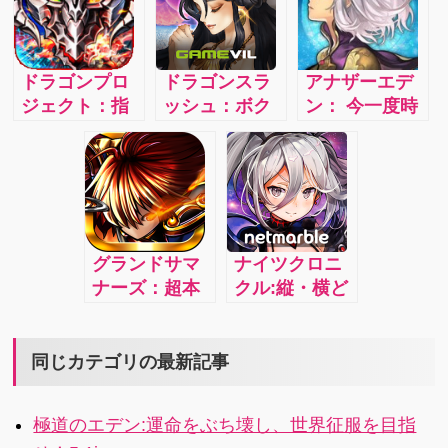
人のアーサー
が紡ぐRPG
壮大なストー
達が奏でる、
4.1i
リーでゲーム
たった一人の
をもっと楽し
ドラゴンプロ
ドラゴンスラ
アナザーエデ
王を目指す物
もう！
ジェクト：指
ッシュ：ボク
ン： 今一度時
語ーーー 最大
一本で本格ア
とキミだけの
空を超えて冒
4人協力プレイ
クション！＆
新たな物語が
険の旅に出よ
で楽しめるキ
オンライン共
遂に幕を開け
う！4.1i
ャラクターコ
闘バトル！ス
るストーリー
マンドRPGが
マホゲームの
テリング
登場！
歴史に、コロ
RPG「ドラゴ
グランドサマ
ナイツクロニ
プラが新たな
ンスラッシ
ナーズ：超本
クル:縦・横ど
１ページを刻
ュ」！4
格王道
ちらの画面に
む！
RPG「グラン
も対応プレイ
ドサマナー
シーンに合わ
同じカテゴリの最新記事
ズ」誕生！古
せてタテでも
の英雄たちを
ヨコでも好き
極道のエデン:運命をぶち壊し、世界征服を目指
召喚し冒険へ
な画面でプレ