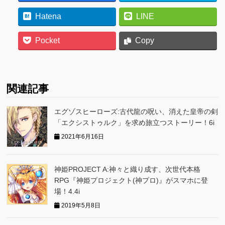
Hatena
LINE
Pocket
Copy
関連記事
エグゾスヒーローズ:古代龍の呪い、消えた皇帝の剣
「エクシストゥルク」を求め旅立つストーリー！6i
2021年6月16日
神姫PROJECT A:神々と織り成す、次世代本格
RPG『神姫プロジェクト(神プロ)』がスマホに登
場！4.4i
2019年5月8日