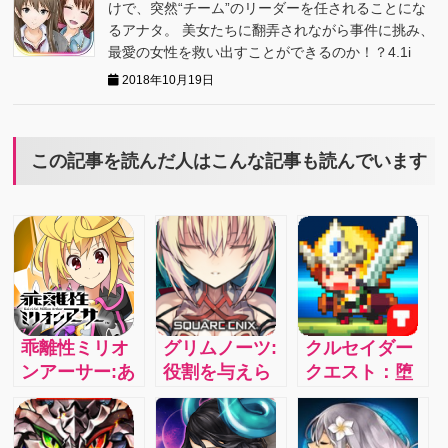
けで、突然“チーム”のリーダーを任されることにな
るアナタ。 美女たちに翻弄されながら事件に挑み、
最愛の女性を救い出すことができるのか！？4.1i
2018年10月19日
この記事を読んだ人はこんな記事も読んでいます
乖離性ミリオ
グリムノーツ:
クルセイダー
ンアーサー:あ
役割を与えら
クエスト：堕
いつもこいつ
れた主役と、
落した女神た
もみんなアー
空っぽの脚本
ちを救い出す
サー！？100万
をもった脇役
主人公は君！