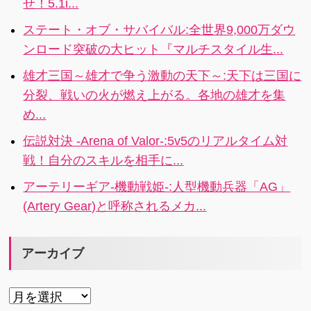
せ！5.1i...
出発しよう！
イが可能！ド
4.4
派手な演出を
ステート・オブ・サバイバル:全世界9,000万ダウ
好きな画面で
ンロード突破の大ヒット『マルチスタイル生...
体験しよう！
雄才三国～雄才で争う激動の天下～:天下は三国に
分裂、戦いの火が燃え上がる。各地の雄才を集
め...
伝説対決 -Arena of Valor-:5v5のリアルタイム対
戦！自分のスキルを相手に...
アーテリーギア-機動戦姫-:人型機動兵器「AG」
(Artery Gear)と呼称されるメカ...
アーカイブ
ア