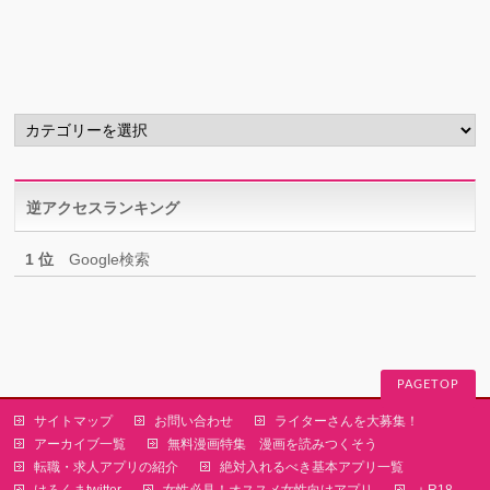
ー
カ
イ
ブ
カ
テ
ゴ
リ
逆アクセスランキング
ー
1 位
Google検索
PAGETOP
サイトマップ
お問い合わせ
ライターさんを大募集！
アーカイブ一覧
無料漫画特集 漫画を読みつくそう
転職・求人アプリの紹介
絶対入れるべき基本アプリ一覧
けろくまtwitter
女性必見！オススメ女性向けアプリ
＋R18