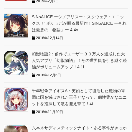
2019年2月2日
SINoALICE ーシノアリスー：スクウェア・エニッ
クス と ポケラボが贈る最新作！SINoALICE ーそれ
は最悪の「物語」ー 4.4x
2018年12月14日
幻獣物語2：前作でユーザー３０万人を達成した大
人気アプリ「幻獣物語」！その世界観を引き継ぐ続
編がボリュームアップ！4.1i
2018年12月6日
千年戦争アイギスA：突如として復活した魔物の軍
団に国を滅ぼされた王子となって、個性豊かなユニ
ットを指揮して敵を迎え撃て！4i
2018年11月20日
六本木サディスティックナイト：ある事件がきっか