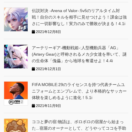
伝説対決 -Arena of Valor-:5v5のリアルタイム対
戦！自分のスキルを相手に見せつけよう！課金は強
さに一切影響なし！実力のみで勝敗が決まる！4.1i
2021年12月8日
アーテリーギア-機動戦姫-:人型機動兵器「AG」
(Artery Gear)と呼称されるメカ少女達を率いて、謎
の生命体「傀儡」から地球を奪還せよ！4.4i
2021年12月1日
FIFA MOBILE:29のライセンスを持つ代表チームユ
ニフォームとエンブレムで、より本格的なサッカー
体験を楽しめるように進化！5.1i
2021年11月9日
ココと夢の宿:物語は、ボロボロの宿屋から始まっ
た...宿屋のオーナーとして、どうやってココを手助