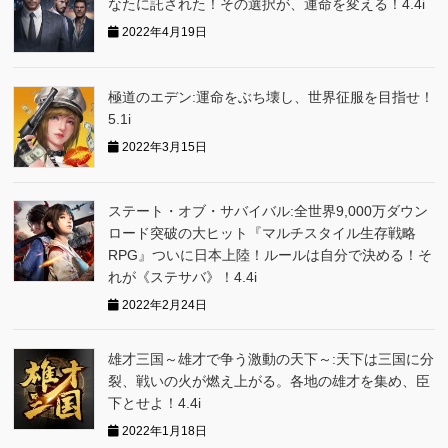
なたに託された！その選択が、運命を変える！4.4i
2022年4月19日
極道のエデン:運命をぶち壊し、世界征服を目指せ！
5.1i
2022年3月15日
ステート・オブ・サバイバル:全世界9,000万ダウン
ロード突破の大ヒット『マルチスタイル生存戦略
RPG』ついに日本上陸！ルールは自分で決める！そ
れが《ステサバ》！4.4i
2022年2月24日
雄才三国～雄才で争う激動の天下～:天下は三国に分
裂、戦いの火が燃え上がる。各地の雄才を集め、臣
下とせよ！4.4i
2022年1月18日