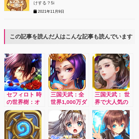
けする？5i
2021年11月9日
この記事を読んだ人はこんな記事も読んでいます
セフィロト 時
三国天武：全
三国天武： 世
の世界樹：オ
世界1,000万ダ
界で大人気の
トメイトのゲ
ウンロード突
三国志ストラ
ームやアニメ
破の本格戦略
テジー！！
から5000枚を
バトル！！
超える美麗パ