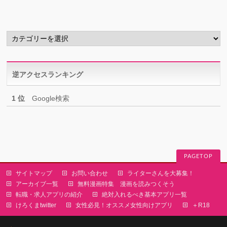
イ
ブ
カ
テ
ゴ
リ
逆アクセスランキング
ー
1 位
Google検索
PAGETOP
サイトマップ
お問い合わせ
ライターさんを大募集！
アーカイブ一覧
無料漫画特集 漫画を読みつくそう
転職・求人アプリの紹介
絶対入れるべき基本アプリ一覧
けろくまtwitter
女性必見！オススメ女性向けアプリ
＋R18