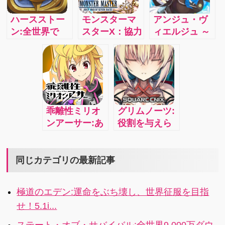
ートナーが登
場！4i
ハースストー
モンスターマ
アンジュ・ヴ
ン:全世界で
スターX：協力
ィエルジュ ～
4000万人がプ
バトルの王道
ガールズバト
レイ！シンプ
RPG！バトル
ル～：キミと
ルにして深
中もオンライ
つながり、私
遠。驚くほど
ンチャットで
たちはもっと
楽しい。 ルー
わいわいカー
強くなる…セ
ルは簡単！ カ
ドバトル！オ
ガが贈る学園
乖離性ミリオ
グリムノーツ:
ードを構え、
ンラインバト
バトルRPG！
ンアーサー:あ
役割を与えら
決闘を挑め！
ルで強力なモ
いつもこいつ
れた主役と、
ンスターを全
もみんなアー
空っぽの脚本
員の力を合わ
サー！？100万
をもった脇役
同じカテゴリの最新記事
せて倒せ！
人のアーサー
が紡ぐRPG
4.1x
達が奏でる、
4.1i
極道のエデン:運命をぶち壊し、世界征服を目指
たった一人の
せ！5.1i...
王を目指す物
語ーーー 最大
ステート・オブ・サバイバル:全世界9,000万ダウ