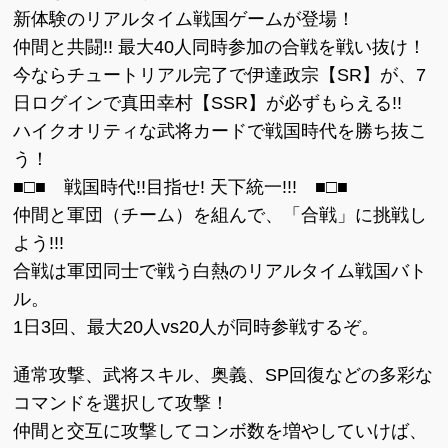
新体験のリアルタイム戦国ゲームが登場！
仲間と共闘!! 最大40人同時参加の合戦を戦い抜け！
今ならチュートリアル完了で伊達政宗【SR】が、7
日ログインで真田幸村【SSR】が必ずもらえる!!
ハイクオリティな武将カードで戦国時代を勝ち抜こ
う！
■□■ 戦国時代!!目指せ! 天下統一!!! ■□■
仲間と軍団（チーム）を組んで、「合戦」に挑戦し
よう!!!
合戦は軍団同士で戦う白熱のリアルタイム戦国バト
ル。
1日3回、最大20人vs20人が同時参戦するぞ。
通常攻撃、武将スキル、奥義、SP回復などの多彩な
コマンドを選択して攻撃！
仲間と交互に攻撃してコンボ数を増やしていけば、