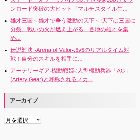
4人協力プレイ
ンロード突破の大ヒット『マルチスタイル生...
で楽しめるキ
ャラクターコ
雄才三国～雄才で争う激動の天下～:天下は三国に
マンドRPGが
分裂、戦いの火が燃え上がる。各地の雄才を集
登場！
め...
伝説対決 -Arena of Valor-:5v5のリアルタイム対
戦！自分のスキルを相手に...
アーテリーギア-機動戦姫-:人型機動兵器「AG」
(Artery Gear)と呼称されるメカ...
アーカイブ
ア
ー
カ