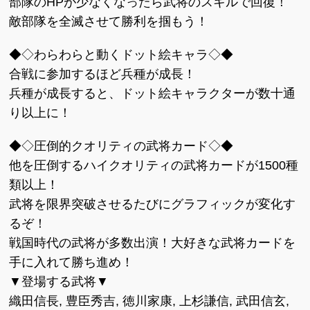
部隊のHPが少なくなったら武将のスキルで回復！
敵部隊を全滅させて勝利を掴もう！
◆◇わらわらと動くドット絵キャラ◇◆
合戦に参加するほど兵種が成長！
兵種が成長すると、ドット絵キャラクターが数十通
り以上に！
◆◇圧倒的クオリティの武将カード◇◆
他を圧倒するハイクオリティの武将カードが1500種
類以上！
武将を限界突破させるたびにグラフィックが変化す
るぞ！
戦国時代の武将が多数出演！大好きな武将カードを
手に入れて勝ち進め！
▼登場する武将▼
織田信長, 豊臣秀吉, 徳川家康, 上杉謙信, 武田信玄,