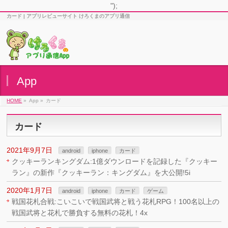
");
カード | アプリレビューサイト けろくまのアプリ通信
App
HOME
»
App »
カード
カード
2021年9月7日
android
iphone
カード
クッキーランキングダム:1億ダウンロードを記録した『クッキー
ラン』の新作『クッキーラン：キングダム』を大公開!5i
2020年1月7日
android
iphone
カード
ゲーム
戦国花札合戦:こいこいで戦国武将と戦う花札RPG！100名以上の
戦国武将と花札で勝負する無料の花札！4x