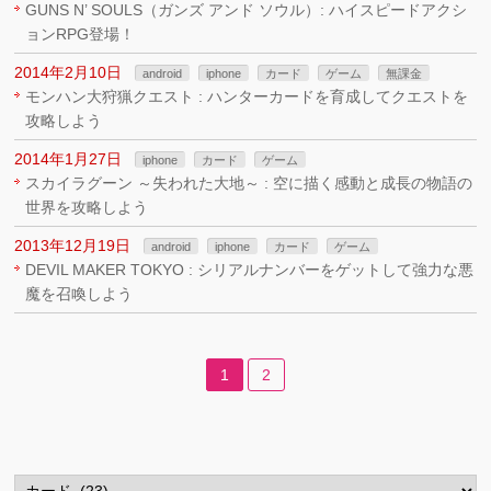
GUNS N’ SOULS（ガンズ アンド ソウル）: ハイスピードアクシ
ョンRPG登場！
2014年2月10日
android
iphone
カード
ゲーム
無課金
モンハン大狩猟クエスト : ハンターカードを育成してクエストを
攻略しよう
2014年1月27日
iphone
カード
ゲーム
スカイラグーン ～失われた大地～ : 空に描く感動と成長の物語の
世界を攻略しよう
2013年12月19日
android
iphone
カード
ゲーム
DEVIL MAKER TOKYO : シリアルナンバーをゲットして強力な悪
魔を召喚しよう
1
2
カ