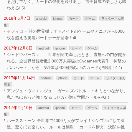
るだけでなく、カードの強化を繰り返し、選手育成の楽しさも味
わえる! 5i
2018年5月7日
android
iphone
カード
ゲーム
ライターさん募
集
セフィロト 時の世界樹：オトメイトのゲームやアニメから5000
枚を超える美麗パートナーが登場！4i
2017年12月8日
android
iphone
カード
ゲーム
シャドウバース：――世界が闇で満ちたとき、虚無への門が開か
れる。全世界登録者数2,000万人突破のCygames代表作「神撃の
バハムート」から、第1弾は400種類以上のカードが登場！4.1i
2017年11月14日
android
iphone
カード
ゲーム
ライターさん
募集
アンジュ・ヴィエルジュ ～ガールズバトル～：キミとつながり、
私たちはもっと強くなる…セガが贈る学園バトルRPG！
2017年2月10日
android
iphone
カード
ゲーム
ライターさん募
集
ハースストーン:全世界で4000万人がプレイ！シンプルにして深
遠。驚くほど楽しい。 ルールは簡単！ カードを構え、決闘を挑