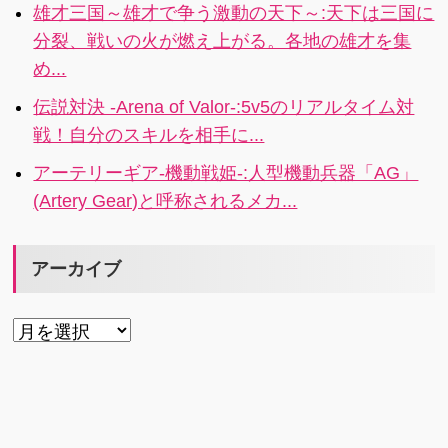
雄才三国～雄才で争う激動の天下～:天下は三国に
分裂、戦いの火が燃え上がる。各地の雄才を集
め...
伝説対決 -Arena of Valor-:5v5のリアルタイム対
戦！自分のスキルを相手に...
アーテリーギア-機動戦姫-:人型機動兵器「AG」
(Artery Gear)と呼称されるメカ...
アーカイブ
ア
ー
カ
イ
ブ