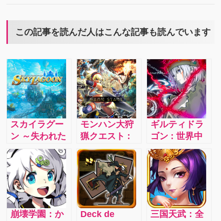
この記事を読んだ人はこんな記事も読んでいます
スカイラグー
モンハン大狩
ギルティドラ
ン ～失われた
猟クエスト :
ゴン : 世界中
大地～ : 空に
ハンターカー
に飛び散った
描く感動と成
ドを育成して
罪竜のレリー
長の物語の世
クエストを攻
フを集める旅
界を攻略しよ
略しよう
に出かけよう
う
崩壊学園：か
Deck de
三国天武：全