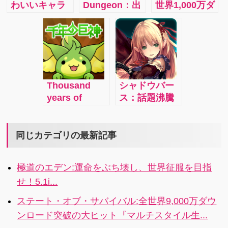
わいいキャラ
Dungeon：出
世界1,000万ダ
クターを操作
掛ける毎に冒
ウンロード突
してかわいい
険が変わる！
破の本格戦略
ゾンビを倒し
カードデッキ
バトル！！
ていこう！
式ダンジョン
RPG
Thousand
シャドウバー
years of
ス：話題沸騰
Kyoshin –
中のカードゲ
Friends and
ームをプレ
Yurutto
イ！
同じカテゴリの最新記事
cooperative
play! Kyoshin
極道のエデン:運命をぶち壊し、世界征服を目指
Trombone
せ！5.1i...
Trombone
cartoon RPG!
ステート・オブ・サバイバル:全世界9,000万ダウ
ンロード突破の大ヒット『マルチスタイル生...