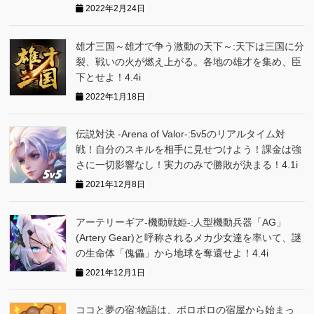
2022年2月24日
雄才三国～雄才で争う激動の天下～:天下は三国に分
裂、戦いの火が燃え上がる。各地の雄才を集め、臣
下とせよ！4.4i
2022年1月18日
伝説対決 -Arena of Valor-:5v5のリアルタイム対
戦！自分のスキルを相手に見せつけよう！課金は強
さに一切影響なし！実力のみで勝敗が決まる！4.1i
2021年12月8日
アーテリーギア-機動戦姫-:人型機動兵器「AG」
(Artery Gear)と呼称されるメカ少女達を率いて、謎
の生命体「傀儡」から地球を奪還せよ！4.4i
2021年12月1日
ココと夢の宿:物語は、ボロボロの宿屋から始まっ