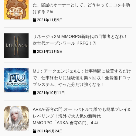
た...宿屋のオーナーとして、どうやってココを手助
けする？5i
2021年11月9日
リネージュ2M:MMORPG新時代の目撃者となれ！
次世代オープンワールドRPG！7i
2021年11月5日
MU：アークエンジェル1：仕事時間に放置するだけ
で、仕事終わりに経験値を楽々回収！全装備ドロッ
プシステム、やった分だけ強くなる！
2021年10月11日
ARKA‐蒼穹の門:オートバトルで誰でも簡単プレイ&
レベリング！海外で大人気の新時代
MMORPG「ARKA‐蒼穹の門」4.4i
2021年9月24日