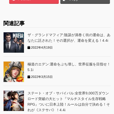
関連記事
ザ・グランドマフィア:陰謀が渦巻く街の運命は、あ
なたに託された！その選択が、運命を変える！4.4i
2022年4月19日
極道のエデン:運命をぶち壊し、世界征服を目指せ！
5.1i
2022年3月15日
ステート・オブ・サバイバル:全世界9,000万ダウン
ロード突破の大ヒット『マルチスタイル生存戦略
RPG』ついに日本上陸！ルールは自分で決める！そ
れが《ステサバ》！4.4i