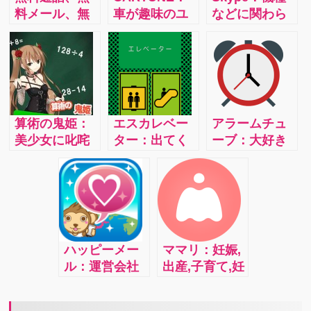
料メール、無
車が趣味のユ
などに関わら
料コミュニケ
ーザーのため
ず、スカイプ
ーションツー
のコミュニテ
同士の通話は
ルのLine(ライ
ィアプリ！ 愛
無料で行う事
ン)
車の整備やカ
が出来ます。
スタムを記録
またスカイプ
して共有！
ではビデオ通
算術の鬼姫：
エスカレベー
アラームチュ
SNSにも簡単
話も楽しむ事
美少女に叱咤
ター：出てく
ーブ：大好き
アップ！4.1
が出来ます。
激励されて、
る画像を見
な音楽や動画
普段、なかな
興奮しながら
て、エスカレ
でバッチリ目
か会えない人
頭が良くな
ーターなのか
覚める！！ ※
との会話や、
る！しかもし
エレベーター
工夫テクニッ
顔を見て話し
かも、この美
なのか判断
クあり
たい時に便利
少女、ボイス
し、正しいも
な機能です。
ハッピーメー
ママリ：妊娠,
付きです。
のを選ぶだけ
ル：運営会社
出産,子育て,妊
声、かわいい
のゲーム。し
が認可した公
活、ママの疑
んです。
かし、これが
式アプリ！
問をママ友が
意外にハマる