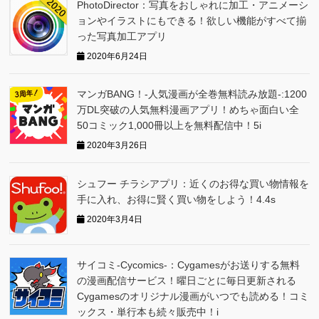
PhotoDirector：写真をおしゃれに加工・アニメーシ
ョンやイラストにもできる！欲しい機能がすべて揃
った写真加工アプリ
2020年6月24日
マンガBANG！-人気漫画が全巻無料読み放題-:1200
万DL突破の人気無料漫画アプリ！めちゃ面白い全
50コミック1,000冊以上を無料配信中！5i
2020年3月26日
シュフー チラシアプリ：近くのお得な買い物情報を
手に入れ、お得に賢く買い物をしよう！4.4s
2020年3月4日
サイコミ-Cycomics-：Cygamesがお送りする無料
の漫画配信サービス！曜日ごとに毎日更新される
Cygamesのオリジナル漫画がいつでも読める！コミ
ックス・単行本も続々販売中！i