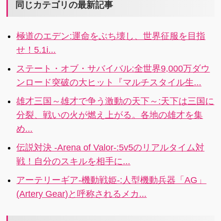
Web版ハッピ
解決 i
同じカテゴリの最新記事
のだ。
ーメールと同
じ感覚で使用
極道のエデン:運命をぶち壊し、世界征服を目指
できます！4
せ！5.1i...
ステート・オブ・サバイバル:全世界9,000万ダウ
ンロード突破の大ヒット『マルチスタイル生...
雄才三国～雄才で争う激動の天下～:天下は三国に
分裂、戦いの火が燃え上がる。各地の雄才を集
め...
伝説対決 -Arena of Valor-:5v5のリアルタイム対
戦！自分のスキルを相手に...
アーテリーギア-機動戦姫-:人型機動兵器「AG」
(Artery Gear)と呼称されるメカ...