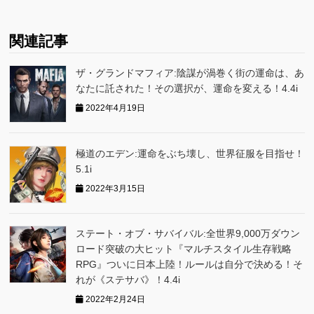
関連記事
ザ・グランドマフィア:陰謀が渦巻く街の運命は、あ
なたに託された！その選択が、運命を変える！4.4i
2022年4月19日
極道のエデン:運命をぶち壊し、世界征服を目指せ！
5.1i
2022年3月15日
ステート・オブ・サバイバル:全世界9,000万ダウン
ロード突破の大ヒット『マルチスタイル生存戦略
RPG』ついに日本上陸！ルールは自分で決める！そ
れが《ステサバ》！4.4i
2022年2月24日