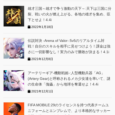
雄才三国～雄才で争う激動の天下～:天下は三国に分
裂、戦いの火が燃え上がる。各地の雄才を集め、臣
下とせよ！4.4i
2022年1月18日
伝説対決 -Arena of Valor-:5v5のリアルタイム対
戦！自分のスキルを相手に見せつけよう！課金は強
さに一切影響なし！実力のみで勝敗が決まる！4.1i
2021年12月8日
アーテリーギア-機動戦姫-:人型機動兵器「AG」
(Artery Gear)と呼称されるメカ少女達を率いて、謎
の生命体「傀儡」から地球を奪還せよ！4.4i
2021年12月1日
FIFA MOBILE:29のライセンスを持つ代表チームユ
ニフォームとエンブレムで、より本格的なサッカー