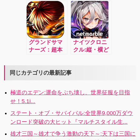
一本で本格ア
とキミだけの
空を超えて冒
4人協力プレイ
クション！＆
新たな物語が
険の旅に出よ
で楽しめるキ
オンライン共
遂に幕を開け
う！4.1i
ャラクターコ
闘バトル！ス
るストーリー
マンドRPGが
マホゲームの
テリング
登場！
歴史に、コロ
RPG「ドラゴ
グランドサマ
ナイツクロニ
プラが新たな
ンスラッシ
ナーズ：超本
クル:縦・横ど
１ページを刻
ュ」！4
格王道
ちらの画面に
む！
RPG「グラン
も対応プレイ
ドサマナー
シーンに合わ
同じカテゴリの最新記事
ズ」誕生！古
せてタテでも
の英雄たちを
ヨコでも好き
極道のエデン:運命をぶち壊し、世界征服を目指
召喚し冒険へ
な画面でプレ
せ！5.1i...
出発しよう！
イが可能！ド
4.4
派手な演出を
ステート・オブ・サバイバル:全世界9,000万ダウ
好きな画面で
ンロード突破の大ヒット『マルチスタイル生...
体験しよう！
雄才三国～雄才で争う激動の天下～:天下は三国に