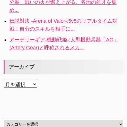
分裂、戦いの火が燃え上がる。各地の雄才を集
め...
伝説対決 -Arena of Valor-:5v5のリアルタイム対
戦！自分のスキルを相手に...
アーテリーギア-機動戦姫-:人型機動兵器「AG」
(Artery Gear)と呼称されるメカ...
アーカイブ
ア
ー
カ
イ
ブ
カ
テ