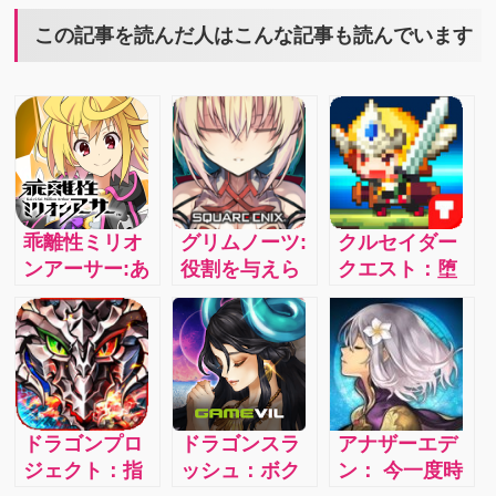
この記事を読んだ人はこんな記事も読んでいます
乖離性ミリオ
グリムノーツ:
クルセイダー
ンアーサー:あ
役割を与えら
クエスト：堕
いつもこいつ
れた主役と、
落した女神た
もみんなアー
空っぽの脚本
ちを救い出す
サー！？100万
をもった脇役
主人公は君！
人のアーサー
が紡ぐRPG
壮大なストー
達が奏でる、
4.1i
リーでゲーム
たった一人の
をもっと楽し
ドラゴンプロ
ドラゴンスラ
アナザーエデ
王を目指す物
もう！
ジェクト：指
ッシュ：ボク
ン： 今一度時
語ーーー 最大