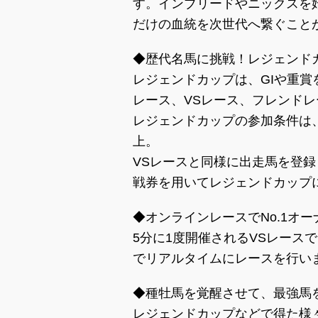
す。インブリードやニックスを
だけの血統を次世代へ繋ぐこと
◆歴代名馬に挑戦！レジェンド
レジェンドカップは、GIや重
レース、VSレース、フレンド
レジェンドカップの参加条件は、オ
上。
VSレースと同様に出走馬を登
戦券を用いてレジェンドカップ
◆オンラインレースでNo.1オ
5分に1度開催されるVSレース
でリアルタイムにレースを行いま
◆種牡馬を覚醒させて、最強馬
レジェンドカップなどで得た様