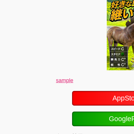
sample
AppS
Googl