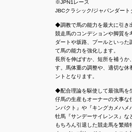
※JPN1レース
JBCクラシック/ジャパンダート
◆調教で馬の能力を最大に引き
競走馬のコンデションや脚質を
ダートや坂路、プールといった
て馬の能力を強化します。
長所を伸ばすか、短所を補うか
す。馬体重の調整や、適切な休
ントとなります。
◆配合理論を駆使して最強馬を
仔馬の生産もオーナーの大事な
ンパクト』や『キングカメハメ
牡馬『サンデーサイレンス』など
もちろん引退した競走馬を繁殖牝