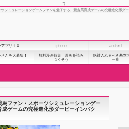
");
ツシミュレーションゲームファンを魅了する、競走馬育成ゲームの究極進化形ダービー
いアプリ１０
iphone
android
ーさんを大募集！
無料漫画特集 漫画を読み
絶対入れるべき基本
つくそう
一覧
競馬ファン・スポーツシミュレーションゲー
育成ゲームの究極進化形ダービーインパク
カ