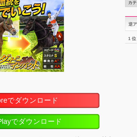
テ
ゴ
リ
逆ア
ー
1 位
toreでダウンロード
ePlayでダウンロード