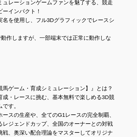
ミュレーションゲームファンを魅了する、競走
ビーインパクト！
実名を使用し、フル3Dグラフィックでレースシ
1以上で動作しますが、一部端末では正常に動作しな
競馬ゲーム・育成シミュレーション】』とは？
育成・レースに挑む、基本無料で楽しめる3D競
ムです。
ホースの生産や、全てのG1レースの完全制覇、
るレジェンドカップ、全国のオーナーとの対戦
挑戦、奥深い配合理論をマスターしてオリジナ