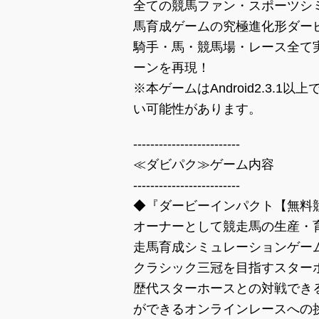
全ての競馬ファン・スポーツシ
馬育成ゲームの究極進化形ダー
騎手・馬・競馬場・レース全て
ーンを再現！
※本ゲームはAndroid2.3.
い可能性があります。
-------------------------
≪ダビパク≫ゲーム内容
-------------------------
◆『ダービーインパクト【無料
オーナーとして競走馬の生産・
走馬育成シミュレーションゲー
クラシック三冠を目指すスター
歴代スターホースとの対戦でき
ができるオンラインレースへの