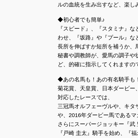
ルの血統を生み出すなど、楽し
◆初心者でも簡単♪
『スピード』、『スタミナ』な
わせ、『坂路』や『プール』な
長所を伸ばすか短所を補うか、
秘書や調教師が、愛馬の調子や
ど、的確に指示してくれますの
◆あの名馬も！あの有名騎手も！
菊花賞、天皇賞、日本ダービー
対応したレースでは、
三冠馬オルフェーヴルや、キタ
や、2016年ダービー馬である
さらにスーパージョッキー『武 
『戸崎 圭太』騎手を始め、『福