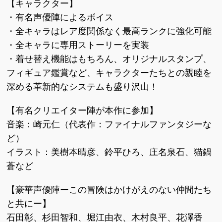
【キャラクター】
・有名声優陣によるボイス
・全キャラはレア度関係なく最高ランクに強化可能
・全キャラに専用ストーリーを実装
・着せ替え機能はもちろん、オリジナルスタンプ、
フィギュア鑑賞など、キャラクターたちとの親睦を
深める革新的なシステムも盛り沢山！
【有名クリエイター陣が本作に参加】
音楽：崎元仁（代表作：ファイナルファンタジーな
ど）
イラスト：美樹本晴彦、鈴平ひろ、庄名泉石、猫鍋
蒼など
【豪華声優陣ーこの冒険はかけがえのない仲間たち
と共にー】
石田彰、杉田智和、堀江由衣、木村良平、花澤香