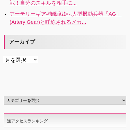
戦！自分のスキルを相手に...
アーテリーギア-機動戦姫-:人型機動兵器「AG」
(Artery Gear)と呼称されるメカ...
アーカイブ
ア
ー
カ
イ
ブ
カ
テ
ゴ
リ
逆アクセスランキング
ー