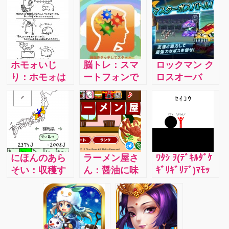
ホモォいじ
脳トレ：スマ
ロックマン ク
り：ホモォは
ートフォンで
ロスオーバ
世間のBL大好
も『脳ト
ー：クエスト
きな腐女子に
レ』！６つの
で歴代ロック
対する考えを
項目でテスト
マンシリーズ
集めたような
及びトレーニ
のボスと戦え
生物！私は大
ングが出来、
るところで
爆笑しながら
操作も軽く、
す。4人2組で
にほんのあら
ラーメン屋さ
ﾜﾀｼ ｦ(ﾃﾞｷﾙﾀﾞｹ
ゲームを進め
空いた時間で
チーム作って
そい：収穫す
ん：醤油に味
ｷﾞﾘｷﾞﾘﾃﾞ)ﾏﾓｯ
ています。
楽しめます
ロックマンシ
る自分の県の
噌に豚骨に、
ﾃ：黒い何かか
リーズとロッ
特産品からＪ
様々なラーメ
ら赤い人を守
クマンXシリー
（ＪＡＰＡ
ンを素早く作
りましょう。
ズの中ボスと
Ｎ）を稼ぎ取
り、最高ラン
そのためには
戦います。