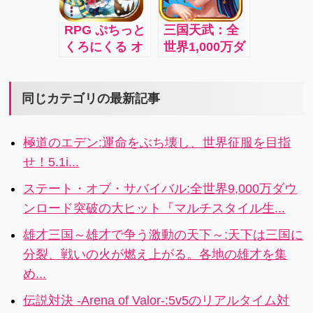
って隣県の特
クのラーメン
多くの犠牲が
産品も手に入
屋を目指しま
必要ですが、
RPG ぷちっと
三国天武：全
れるというゲ
しょう！
そんなことは
くろにくる オ
世界1,000万ダ
ーム。ちらっ
知ったこっち
ンライン：可
ウンロード突
と「ぐんまの
ゃありませ
愛いプチキャ
破の本格戦略
やぼう」への
ん。何もかも
ラを動かし広
バトル！！
同じカテゴリの最新記事
オマージュも
を犠牲にし
大な大地を駆
感じられま
て、たった一
け廻ろう!
す。
人を守ってく
極道のエデン:運命をぶち壊し、世界征服を目指
ださい。
せ！5.1i...
ステート・オブ・サバイバル:全世界9,000万ダウ
ンロード突破の大ヒット『マルチスタイル生...
雄才三国～雄才で争う激動の天下～:天下は三国に
分裂、戦いの火が燃え上がる。各地の雄才を集
め...
伝説対決 -Arena of Valor-:5v5のリアルタイム対