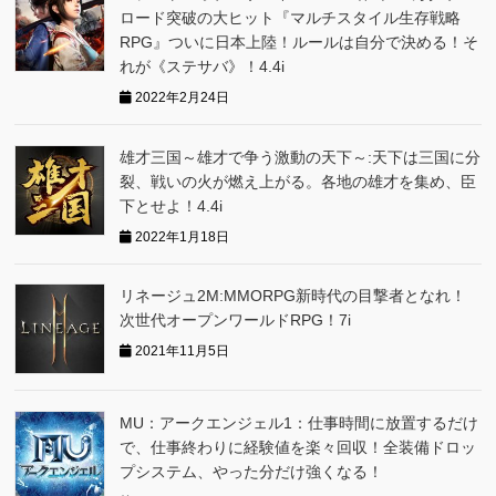
ロード突破の大ヒット『マルチスタイル生存戦略
RPG』ついに日本上陸！ルールは自分で決める！そ
れが《ステサバ》！4.4i
2022年2月24日
雄才三国～雄才で争う激動の天下～:天下は三国に分
裂、戦いの火が燃え上がる。各地の雄才を集め、臣
下とせよ！4.4i
2022年1月18日
リネージュ2M:MMORPG新時代の目撃者となれ！
次世代オープンワールドRPG！7i
2021年11月5日
MU：アークエンジェル1：仕事時間に放置するだけ
で、仕事終わりに経験値を楽々回収！全装備ドロッ
プシステム、やった分だけ強くなる！