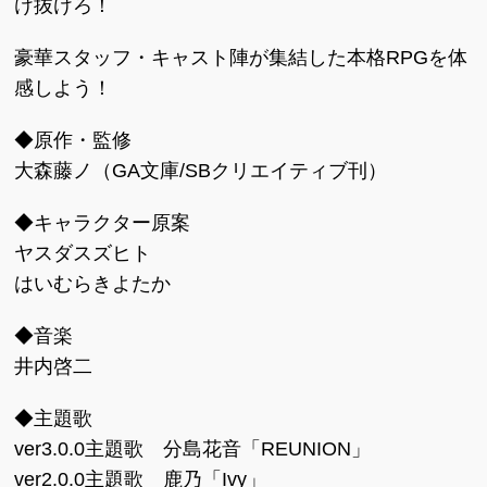
け抜けろ！
豪華スタッフ・キャスト陣が集結した本格RPGを体
感しよう！
◆原作・監修
大森藤ノ（GA文庫/SBクリエイティブ刊）
◆キャラクター原案
ヤスダスズヒト
はいむらきよたか
◆音楽
井内啓二
◆主題歌
ver3.0.0主題歌 分島花音「REUNION」
ver2.0.0主題歌 鹿乃「Ivy」