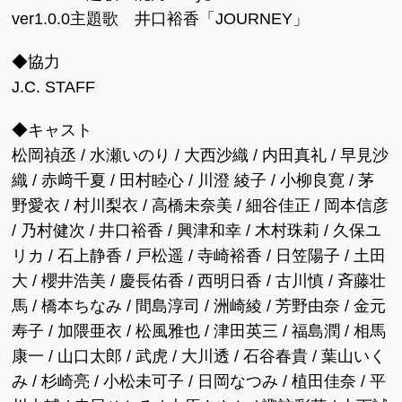
ver1.0.0主題歌 井口裕香「JOURNEY」
◆協力
J.C. STAFF
◆キャスト
松岡禎丞 / 水瀬いのり / 大西沙織 / 内田真礼 / 早見沙
織 / 赤﨑千夏 / 田村睦心 / 川澄 綾子 / 小柳良寛 / 茅
野愛衣 / 村川梨衣 / 高橋未奈美 / 細谷佳正 / 岡本信彦
/ 乃村健次 / 井口裕香 / 興津和幸 / 木村珠莉 / 久保ユ
リカ / 石上静香 / 戸松遥 / 寺崎裕香 / 日笠陽子 / 土田
大 / 櫻井浩美 / 慶長佑香 / 西明日香 / 古川慎 / 斉藤壮
馬 / 橋本ちなみ / 間島淳司 / 洲崎綾 / 芳野由奈 / 金元
寿子 / 加隈亜衣 / 松風雅也 / 津田英三 / 福島潤 / 相馬
康一 / 山口太郎 / 武虎 / 大川透 / 石谷春貴 / 葉山いく
み / 杉崎亮 / 小松未可子 / 日岡なつみ / 植田佳奈 / 平