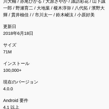
川大輔 / 赤尾ひかる / 大原さやか / 諏訪彩花 / 山下誠
一郎 / 野瀬育二 / 大地葉 / 榎木淳弥 / 八代拓 / 濱野大
輝 / 貫井柚佳 / / 市川太一 / 鈴木崚汰 / 小原好美
更新日
2018年6月18日
サイズ
71M
インストール
100,000+
現在のバージョン
4.0.0
Android 要件
4.1 以上