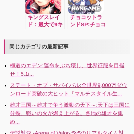
ルカディアを
クト」！スマ
で繰り広げら
目指せ！
ホゲーム史上
れるライトノ
キングスレイ
チョコットラ
最高クオリテ
ベル風RPG 4i
ド：最大で9キ
ンドSP:チョコ
ィの熱い王道
ャラがリアル
ットした時間
コマンドバト
タイムで参戦
にかんたん操
ルを 君も体感
する、コマン
作で誰でも気
同じカテゴリの最新記事
しよう！
ドバトルのレ
軽に冒険でき
イド戦。マル
る大人気
極道のエデン:運命をぶち壊し、世界征服を目指
チで！ギルド
RPG！ 2.3i
せ！5.1i...
で！ワールド
で！巨大なボ
ステート・オブ・サバイバル:全世界9,000万ダウ
スに挑め！4.1
ンロード突破の大ヒット『マルチスタイル生...
雄才三国～雄才で争う激動の天下～:天下は三国に
分裂、戦いの火が燃え上がる。各地の雄才を集
め...
伝説対決 -Arena of Valor-:5v5のリアルタイム対