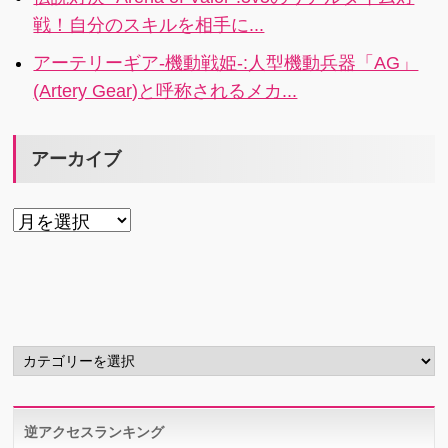
戦！自分のスキルを相手に...
アーテリーギア-機動戦姫-:人型機動兵器「AG」
(Artery Gear)と呼称されるメカ...
アーカイブ
ア
ー
カ
イ
ブ
カ
テ
ゴ
リ
逆アクセスランキング
ー