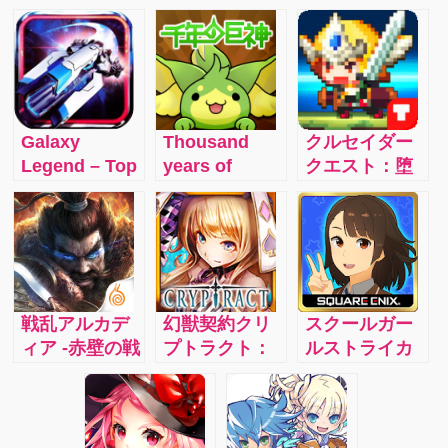
Galaxy
Thousand
クルセイダー
Legend – Top
years of
クエスト：堕
1 Strategy
Kyoshin –
落した女神た
Space War
Friends and
ちを救い出す
Game
Yurutto
主人公は君！
cooperative
壮大なストー
play! Kyoshin
リーでゲーム
Trombone
をもっと楽し
戦乱アルカデ
幻獣契約クリ
スクールガー
Trombone
もう！
ィア -赤壁の戦
プトラクト：
ルストライカ
cartoon RPG!
い- ：運命に導
大ヒット王道
ーズ2:個性豊
かれるまま戦
ファンタジー
かな女の子と
乱に紛れ、秘
RPG「幻獣契
一緒に戦お
宝を集めてア
約クリプトラ
う！謎の世界