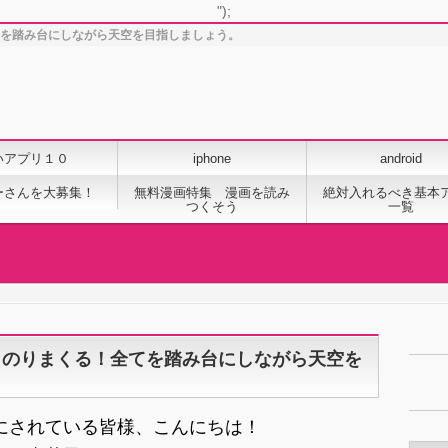
");
てを踏み台にしながら天空を目指しましょう。
いアプリ１０
iphone
android
ーさんを大募集！
無料漫画特集 漫画を読み
絶対入れるべき基本
つくそう
一覧
、のりまくる！全てを踏み台にしながら天空を
にされている皆様、こんにちは！
カ