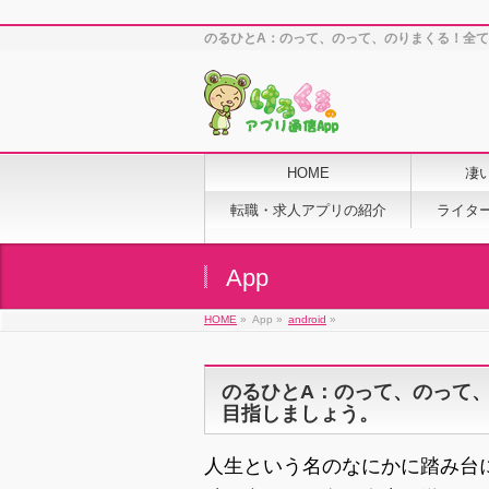
のるひとA：のって、のって、のりまくる！全
HOME
凄
転職・求人アプリの紹介
ライタ
App
HOME
»
App »
android
»
のるひとA：のって、のって
目指しましょう。
人生という名のなにかに踏み台