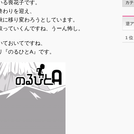
いる喪花子です。
テ
終わりを迎え、
ゴ
リ
秋に移り変わろうとしています。
逆ア
ー
取っていくんですね、うーん怖し。
1 位
いておいてですね、
リ『のるひとA』です。