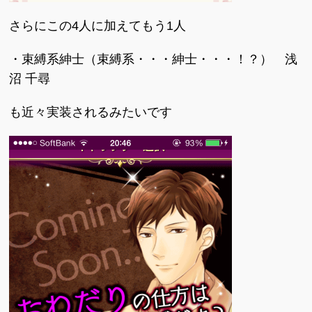
さらにこの4人に加えてもう1人
・束縛系紳士（束縛系・・・紳士・・・！？） 浅
沼 千尋
も近々実装されるみたいです