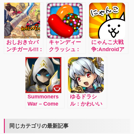
クターを操作
などの面白さ
ルスクールフ
してかわいい
詰め込んだ本
ェスティバ
ゾンビを倒し
格ダンジョン
ル】 部員の特
ていこう！
ゲーム
技でスコアア
ップを狙え！
おしおき☆パ
キャンディー
にゃんこ大戦
ンチガール!!! :
クラッシュ :
争:Androidア
「カイチン」
世界中で人気
プリゲームの
の一撃でヘン
のパズルゲー
にゃんこ大戦
タイ紳士たち
ムを攻略しよ
争に嵌ってい
に技を叩き込
う
ます
もう！
Summoners
ゆるドラシ
War – Come
ル：かわいい
explore a
キャラで王道
world under
RPG！
battle over
同じカテゴリの最新記事
the vital