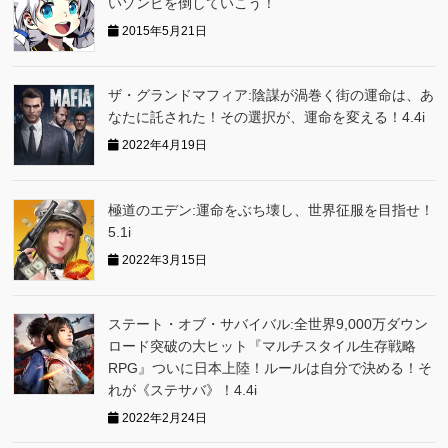
いゾンビを倒していこう！
2015年5月21日
ザ・グランドマフィア:陰謀が渦巻く街の運命は、あ
なたに託された！その選択が、運命を変える！4.4i
2022年4月19日
極道のエデン:運命をぶち壊し、世界征服を目指せ！
5.1i
2022年3月15日
ステート・オブ・サバイバル:全世界9,000万ダウン
ロード突破の大ヒット『マルチスタイル生存戦略
RPG』ついに日本上陸！ルールは自分で決める！そ
れが《ステサバ》！4.4i
2022年2月24日