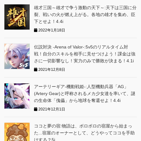
雄才三国～雄才で争う激動の天下～:天下は三国に分
裂、戦いの火が燃え上がる。各地の雄才を集め、臣
下とせよ！4.4i
2022年1月18日
伝説対決 -Arena of Valor-:5v5のリアルタイム対
戦！自分のスキルを相手に見せつけよう！課金は強
さに一切影響なし！実力のみで勝敗が決まる！4.1i
2021年12月8日
アーテリーギア-機動戦姫-:人型機動兵器「AG」
(Artery Gear)と呼称されるメカ少女達を率いて、謎
の生命体「傀儡」から地球を奪還せよ！4.4i
2021年12月1日
ココと夢の宿:物語は、ボロボロの宿屋から始まっ
た...宿屋のオーナーとして、どうやってココを手助
けする？5i