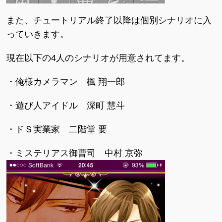
また、チュートリアル終了以降は個別シナリオに入
っていきます。
現在以下の4人のシナリオが用意されてます。
・俺様カメラマン 楓 翔一郎
・遊び人アイドル 深町 慧斗
・ドＳ実業家 二階堂 要
・ミステリアス御曹司 中村 京弥