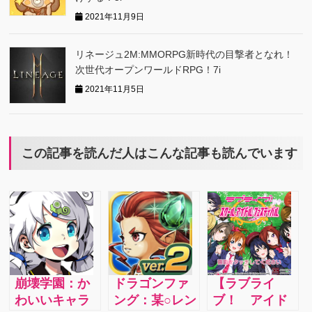
2021年11月9日
リネージュ2M:MMORPG新時代の目撃者となれ！
次世代オープンワールドRPG！7i
2021年11月5日
この記事を読んだ人はこんな記事も読んでいます
崩壊学園：か
ドラゴンファ
【ラブライ
わいいキャラ
ング：某○レン
ブ！ アイド