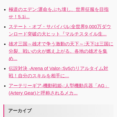
resource:
極道のエデン:運命をぶち壊し、世界征服を目指
Mana
せ！5.1i...
Crystals!
ステート・オブ・サバイバル:全世界9,000万ダウ
ンロード突破の大ヒット『マルチスタイル生...
雄才三国～雄才で争う激動の天下～:天下は三国に
分裂、戦いの火が燃え上がる。各地の雄才を集
め...
伝説対決 -Arena of Valor-:5v5のリアルタイム対
戦！自分のスキルを相手に...
アーテリーギア-機動戦姫-:人型機動兵器「AG」
(Artery Gear)と呼称されるメカ...
アーカイブ