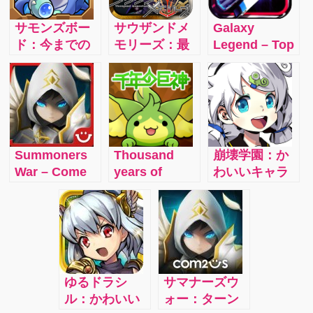
サモンズボー
サウザンドメ
Galaxy
ド：今までの
モリーズ：最
Legend – Top
スマホアプリ
近のパズルゲ
1 Strategy
とは違う戦略
ームに飽きて
Space War
的要素の入っ
きたあなた
Game
たRPG
に！
Summoners
Thousand
崩壊学園：か
War – Come
years of
わいいキャラ
explore a
Kyoshin –
クターを操作
world under
Friends and
してかわいい
battle over
Yurutto
ゾンビを倒し
the vital
cooperative
ていこう！
resource:
play! Kyoshin
Mana
Trombone
ゆるドラシ
サマナーズウ
Crystals!
Trombone
ル：かわいい
ォー：ターン
cartoon RPG!