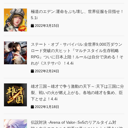
極道のエデン:運命をぶち壊し、世界征服を目指せ！
5.1i
2022年3月15日
ステート・オブ・サバイバル:全世界9,000万ダウン
ロード突破の大ヒット『マルチスタイル生存戦略
RPG』ついに日本上陸！ルールは自分で決める！そ
れが《ステサバ》！4.4i
2022年2月24日
雄才三国～雄才で争う激動の天下～:天下は三国に分
裂、戦いの火が燃え上がる。各地の雄才を集め、臣
下とせよ！4.4i
2022年1月18日
伝説対決 -Arena of Valor-:5v5のリアルタイム対