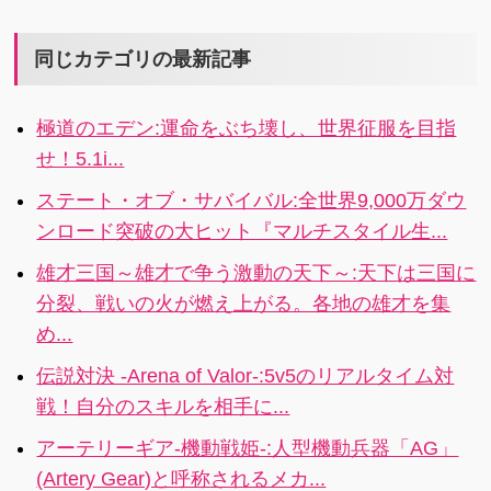
キャラで王道
バトルの面白
RPG！
さを突き詰め
た、全世界1億
同じカテゴリの最新記事
人が選んだ王
道RPG登場！
極道のエデン:運命をぶち壊し、世界征服を目指
4.1i
せ！5.1i...
ステート・オブ・サバイバル:全世界9,000万ダウ
ンロード突破の大ヒット『マルチスタイル生...
雄才三国～雄才で争う激動の天下～:天下は三国に
分裂、戦いの火が燃え上がる。各地の雄才を集
め...
伝説対決 -Arena of Valor-:5v5のリアルタイム対
戦！自分のスキルを相手に...
アーテリーギア-機動戦姫-:人型機動兵器「AG」
(Artery Gear)と呼称されるメカ...