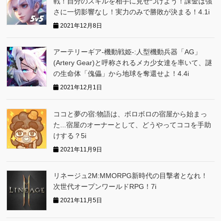
戦！自分のスキルを相手に見せつけよう！課金は強
さに一切影響なし！実力のみで勝敗が決まる！4.1i
2021年12月8日
アーテリーギア-機動戦姫-:人型機動兵器「AG」
(Artery Gear)と呼称されるメカ少女達を率いて、謎
の生命体「傀儡」から地球を奪還せよ！4.4i
2021年12月1日
ココと夢の宿:物語は、ボロボロの宿屋から始まっ
た...宿屋のオーナーとして、どうやってココを手助
けする？5i
2021年11月9日
リネージュ2M:MMORPG新時代の目撃者となれ！
次世代オープンワールドRPG！7i
2021年11月5日