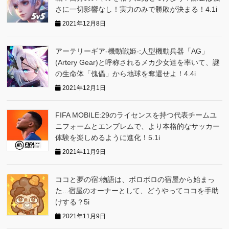
さに一切影響なし！実力のみで勝敗が決まる！4.1i
2021年12月8日
アーテリーギア-機動戦姫-:人型機動兵器「AG」
(Artery Gear)と呼称されるメカ少女達を率いて、謎
の生命体「傀儡」から地球を奪還せよ！4.4i
2021年12月1日
FIFA MOBILE:29のライセンスを持つ代表チームユ
ニフォームとエンブレムで、より本格的なサッカー
体験を楽しめるように進化！5.1i
2021年11月9日
ココと夢の宿:物語は、ボロボロの宿屋から始まっ
た...宿屋のオーナーとして、どうやってココを手助
けする？5i
2021年11月9日