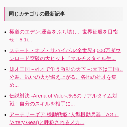
ーと楽しめ
コマンドバト
達を改造し自
ムを組んでク
る！ スター・
ルを 君も体感
軍を勝利へと
ルーを結成
同じカテゴリの最新記事
ウォーズの代
しよう！
導く！リアル
し、最高速度
表的なキャラ
な近代海戦の
を目指して車
クターや「ロ
極道のエデン:運命をぶち壊し、世界征服を目指
雰囲気を味わ
をチューニン
ーグ・ワン」
せ！5.1i...
おう！3i
グし、世界規
の最新キャラ
模のクルーイ
クターで自分
ステート・オブ・サバイバル:全世界9,000万ダウ
ベントで対戦
だけのチーム
ンロード突破の大ヒット『マルチスタイル生...
相手を圧倒せ
を作ろう！
よ！
雄才三国～雄才で争う激動の天下～:天下は三国に
分裂、戦いの火が燃え上がる。各地の雄才を集
め...
伝説対決 -Arena of Valor-:5v5のリアルタイム対
戦！自分のスキルを相手に...
アーテリーギア-機動戦姫-:人型機動兵器「AG」
(Artery Gear)と呼称されるメカ...