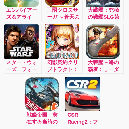
エンパイアー
三國クロスサ
大戦艦：究極
ズ＆アライ
ーガ ～蒼天の
の戦艦SLG第
ズ：指先ひと
絆～：魏・
二弾日本上
つで現代兵器
呉・蜀の垣根
陸！指1本で攻
を運用し、終
を超えて仲間
撃、撃破、勝
わりのない戦
にした武将た
利！思うまま
いを繰り返し
ちと共に戦い
に歴史を書き
ながら世界征
抜き、最強の
換え、戦争の
スター・ウォ
幻獣契約クリ
大戦艦～海の
服を目指す、
武将を集め三
全てをここで
ーズ フォー
プトラクト：
覇者：リーダ
まったく新し
国をも制覇し
疑似体験！
ス・アリー
大ヒット王道
ーとして彼ら
い近代戦略ゲ
てしまう自分
ナ：いつでも
ファンタジー
を率いて出発
ーム
の国を築きあ
すぐにスタ
RPG「幻獣契
せよ！各国に
げよう！
ー・ウォーズ
約クリプトラ
広がる暗黒勢
史上初のリア
クト」！スマ
力を倒し、世
ルタイム戦略
ホゲーム史上
界に平和を取
戦艦帝国：実
CSR
ゲームを世界
最高クオリテ
り戻せ！
在する当時の
Racing2：フ
中のプレイヤ
ィの熱い王道
伝説級の戦艦
レンドとチー