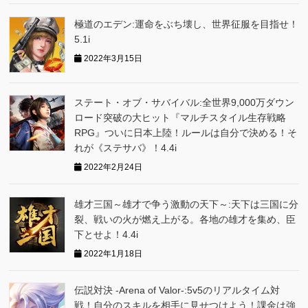
極道のエデン:運命をぶち壊し、世界征服を目指せ！
5.1i
2022年3月15日
ステート・オブ・サバイバル:全世界9,000万ダウン
ロード突破の大ヒット『マルチスタイル生存戦略
RPG』ついに日本上陸！ルールは自分で決める！そ
れが《ステサバ》！4.4i
2022年2月24日
雄才三国～雄才で争う激動の天下～:天下は三国に分
裂、戦いの火が燃え上がる。各地の雄才を集め、臣
下とせよ！4.4i
2022年1月18日
伝説対決 -Arena of Valor-:5v5のリアルタイム対
戦！自分のスキルを相手に見せつけよう！課金は強