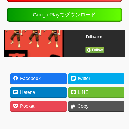
GooglePlayでダウンロード
Follow me!
Facebook
twitter
Hatena
LINE
Pocket
Copy