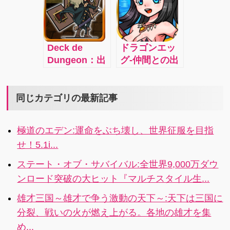
battle over
Yurutto
日記その２
the vital
cooperative
resource:
play! Kyoshin
Mana
Trombone
Deck de
ドラゴンエッ
Crystals!
Trombone
Dungeon：出
グ-仲間との出
cartoon RPG!
掛ける毎に冒
会い×本格対戦
険が変わる！
RPG：激闘！
カードデッキ
リアルタイム
同じカテゴリの最新記事
式ダンジョン
大戦略バト
RPG
ル！！仲間と
極道のエデン:運命をぶち壊し、世界征服を目指
共に“ギルド
せ！5.1i...
ラ”を育てて、
白熱の“ギルド
ステート・オブ・サバイバル:全世界9,000万ダウ
バトル”に勝利
ンロード突破の大ヒット『マルチスタイル生...
せよ！4x
雄才三国～雄才で争う激動の天下～:天下は三国に
分裂、戦いの火が燃え上がる。各地の雄才を集
め...