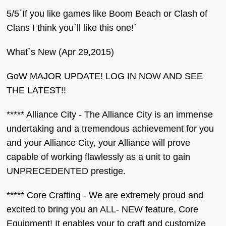
5/5`If you like games like Boom Beach or Clash of
Clans I think you`ll like this one!`
What`s New (Apr 29,2015)
GoW MAJOR UPDATE! LOG IN NOW AND SEE
THE LATEST!!
***** Alliance City - The Alliance City is an immense
undertaking and a tremendous achievement for you
and your Alliance City, your Alliance will prove
capable of working flawlessly as a unit to gain
UNPRECEDENTED prestige.
***** Core Crafting - We are extremely proud and
excited to bring you an ALL- NEW feature, Core
Equipment! It enables your to craft and customize