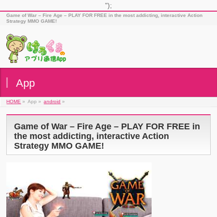
");
Game of War – Fire Age – PLAY FOR FREE in the most addicting, interactive Action
Strategy MMO GAME!
App
HOME
»
App »
android
»
Game of War – Fire Age – PLAY FOR FREE in
the most addicting, interactive Action
Strategy MMO GAME!