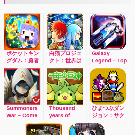
ポケットキン
白猫プロジェ
Galaxy
グダム：勇者
クト：世界は
Legend – Top
を雇って王国
君の指先に託
1 Strategy
再建を目指そ
される 4i
Space War
う。
Game
Summoners
Thousand
ひまつぶダン
War – Come
years of
ジョン：サク
explore a
Kyoshin –
サク爽快レト
world under
Friends and
ロRPG！攻略