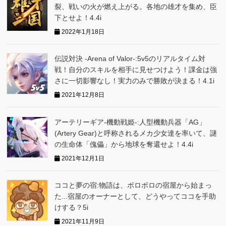
裂、戦いの火が燃え上がる。各地の雄才を集め、臣
下とせよ！4.4i
2022年1月18日
伝説対決 -Arena of Valor-:5v5のリアルタイム対
戦！自分のスキルを相手に見せつけよう！課金は強
さに一切影響なし！実力のみで勝敗が決まる！4.1i
2021年12月8日
アーテリーギア-機動戦姫-:人型機動兵器「AG」
(Artery Gear)と呼称されるメカ少女達を率いて、謎
の生命体「傀儡」から地球を奪還せよ！4.4i
2021年12月1日
ココと夢の宿:物語は、ボロボロの宿屋から始まっ
た...宿屋のオーナーとして、どうやってココを手助
けする？5i
2021年11月9日