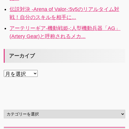
伝説対決 -Arena of Valor-:5v5のリアルタイム対
戦！自分のスキルを相手に...
アーテリーギア-機動戦姫-:人型機動兵器「AG」
(Artery Gear)と呼称されるメカ...
アーカイブ
ア
ー
カ
イ
ブ
カ
テ
ゴ
リ