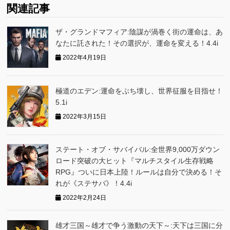
関連記事
ザ・グランドマフィア:陰謀が渦巻く街の運命は、あ
なたに託された！その選択が、運命を変える！4.4i
2022年4月19日
極道のエデン:運命をぶち壊し、世界征服を目指せ！
5.1i
2022年3月15日
ステート・オブ・サバイバル:全世界9,000万ダウン
ロード突破の大ヒット『マルチスタイル生存戦略
RPG』ついに日本上陸！ルールは自分で決める！そ
れが《ステサバ》！4.4i
2022年2月24日
雄才三国～雄才で争う激動の天下～:天下は三国に分