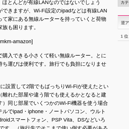
、ほとんどが有線LANなのではないでしょう
テ
きますが、Wi-Fi設定のipadなどは有線LAN
ゴ
リ
って家にある無線ルーターを持っていくと荷物
逆ア
ー
家族も困ります。
1 位
tmkm-amazon]
で購入できる小さくて軽い無線ルーター。とに
持ち運びは便利です。旅行でも負担になりませ
に設置して2階でもばっちりWi-Fiが使えたとい
（離れた部屋や違う階でも使えるかとなると建
）同じ部屋でいくつかのWi-Fi機器を使う場合
でipad・iphone・ノートパソコン、ウルト
oidスマートフォン、PSP Vita、DSなどいろ
るのです。（旅行先でそこまで使い倒す必要がある