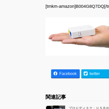
[tmkm-amazon]B004G8Q7DQ[/t
Facebook
twitter
関連記事
プロＵディスク：ＵＳＢ