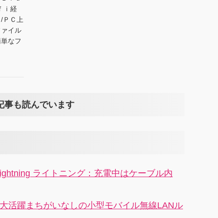
ｆｉ経
/ＰＣ上
ファイル
簡単なフ
記事も読んでいます
 lightning ライトニング：充電中はケーブル内
行に大活躍まちがいなしの小型モバイル無線LANル