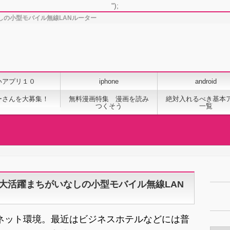
");
なしの小型モバイル無線LANルーター
いアプリ１０
iphone
android
ーさんを大募集！
無料漫画特集 漫画を読み
絶対入れるべき基本
つくそう
一覧
に大活躍まちがいなしの小型モバイル無線LAN
ネット環境。最近はビジネスホテルなどには普
カ