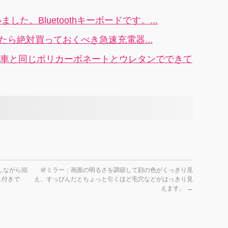
d：買いました。Bluetoothキーボードです。...
e買ったら絶対買っておくべき急速充電器...
！素材が車と同じポリカーボネートとウレタンでできて
しながら頭
＠ミラー：画面の明るさを調節して顔の色がくっきり見
ス付きで
え、すっぴんだとちょっと引くほど毛穴などがはっきり見
えます。
→