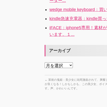
ーター...
wedge mobile keyboar
kindle急速充電器：kindl
iFACE：iphone5専用
います。１...
アーカイブ
ア
ー
カ
←
算術の鬼姫：美少女に叱咤激励されて、興奮
が良くなる！しかもしかも、この美少女、ボイ
イ
す。声、かわいいんです。
ブ