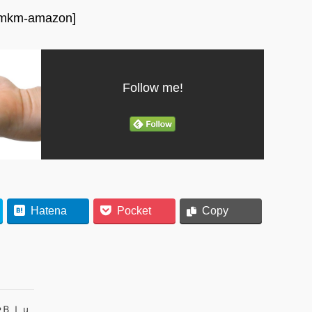
mkm-amazon]
Follow me!
Hatena
Pocket
Copy
やＢｌｕ