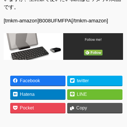
です。
[tmkm-amazon]B008UFMFPA[/tmkm-amazon]
Follow me!
Facebook
twitter
Hatena
LINE
Pocket
Copy