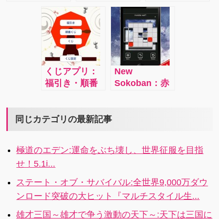
に心拍数を測
アプリは各自
宙空間から光
う。
り、聞いてい
いるのかが簡
るアプリは写
の睡眠パター
を照射、きら
る音を目で確
単に測定でき
真を撮るカメ
ンをモニタリ
めく地球の姿
認できます。
るアプリで
ラのレンズに
ングして、身
に惹かれて地
す。
指などを当て
体的に起きる
球を侵略しに
て測ることが
準備の整った
宇宙人がやっ
くじアプリ：
New
多いのです
タイミングを
てくるので、
福引き・順番
Sokoban：赤
が、このアプ
見計らい、遅
そこを様々な
くじ・（アタ
い四角形の荷
リはレンズに
すぎも早過ぎ
武器・道具を
リハズレ）く
物をグレーの
触らすに心拍
もしないタイ
使って一網打
じの３種類の
四角形で指定
同じカテゴリの最新記事
数が測れま
ミングで起こ
尽にし、いろ
くじをひける
された場所
す。なんとカ
してくれるの
いろな宇宙人
そのためだけ
（ゴール）に
メラに顔を映
です。
を集めちゃお
極道のエデン:運命をぶち壊し、世界征服を目指
のアプリ。で
最少ストロー
すだけで測る
うっていうゲ
せ！5.1i...
もあなどれま
クで運ぶゲー
ことができる
ームです。
せん。
ム。ハマりま
のです。
ステート・オブ・サバイバル:全世界9,000万ダウ
す。
ンロード突破の大ヒット『マルチスタイル生...
雄才三国～雄才で争う激動の天下～:天下は三国に