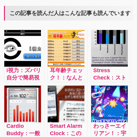
この記事を読んだ人はこんな記事も読んでいます
i視力：ズバリ
耳年齢チェッ
Stress
自分で簡易視
ク！：なんと
Check：スト
力検査ができ
耳年齢をゲー
レスにも良性
ちゃうアプ
ム感覚で測定
と悪性がある
リ。タッチ入
できるという
そうです。自
力モードと音
ユニークなア
分のストレス
声入力モード
プリ。実際に
がどっちなの
で楽しみなが
出ている音を
かそしてどの
Cardio
Smart Alarm
わっさーエイ
ら視力検査し
波形で表示す
くらいのスト
Buddy：一般
Clock：この
リアン！：宇
てみましょ
る機能もあ
レスを抱えて