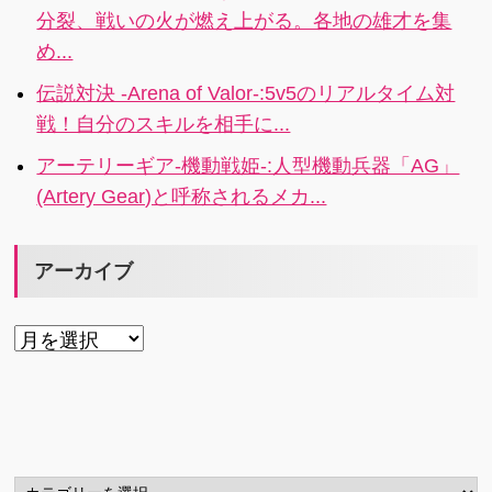
分裂、戦いの火が燃え上がる。各地の雄才を集
め...
伝説対決 -Arena of Valor-:5v5のリアルタイム対
戦！自分のスキルを相手に...
アーテリーギア-機動戦姫-:人型機動兵器「AG」
(Artery Gear)と呼称されるメカ...
アーカイブ
ア
ー
カ
イ
ブ
カ