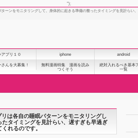
");
は各自の睡眠パターンをモニタリングして、身体的に起きる準備の整ったタイミングを見計
いアプリ１０
iphone
android
ーさんを大募集！
無料漫画特集 漫画を読み
絶対入れるべき基本
つくそう
一覧
k：このアプリは各自の睡眠パターンをモニタリングし
ったタイミングを見計らい、遅すぎも早過ぎ
てくれるのです。