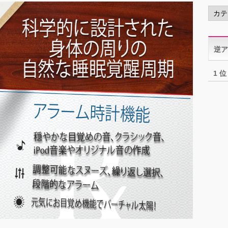
カ
テ
ゴ
リ
逆ア
ー
1 位