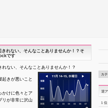
起きれない、そんなことありませんか！？そ
lockです
きれない、そんなことありませんか！？
カ
テ
寝起きが悪いこと
ゴ
リ
逆ア
ー
きっかけに色々とア
プリが非常に沢山
1 位