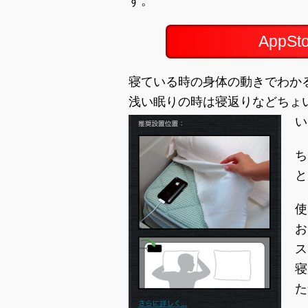
す。
AppS
寝ている時の身体の動きでわか
浅い眠りの時は寝返りなどちょ
い
ち
と
使
お
ス
寝
た