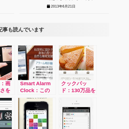
2013年6月21日
記事も読んでいます
：画
Smart Alarm
クックパッ
さを
Clock：この
ド：130万品を
顔の
アプリは各自
超えるみんな
きり
の睡眠パター
のレシピか
っぴ
ンをモニタリ
ら、ぴったり
ょっ
ングして、身
のレシピが見
ど毛
体的に起きる
つかる。実際