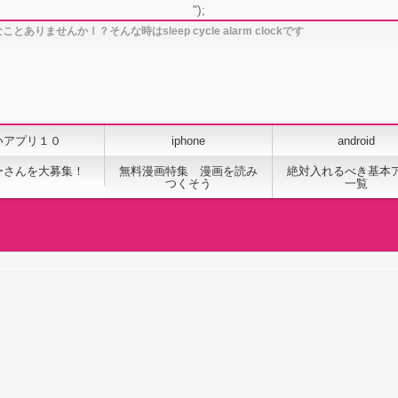
");
ませんか！？そんな時はsleep cycle alarm clockです
いアプリ１０
iphone
android
ーさんを大募集！
無料漫画特集 漫画を読み
絶対入れるべき基本
つくそう
一覧