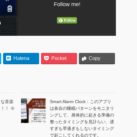
Follow me!
Hatena
Pocket
Copy
きな音楽
Smart Alarm Clock：このアプリ
！！ ※
は各自の睡眠パターンをモニタリ
ングして、身体的に起きる準備の
整ったタイミングを見計らい、遅
すぎも早過ぎもしないタイミング
で起こしてくれるのです。