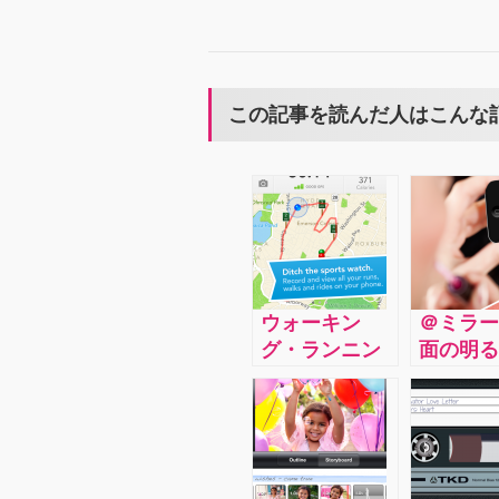
この記事を読んだ人はこんな
ウォーキン
＠ミラー
グ・ランニン
面の明る
グなどをする
調節して
人におすすめ
色がくっ
RunKeeper距
見え、す
離や消費カロ
んだとち
リーを把握し
と引くほ