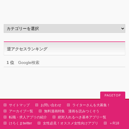
カ
イ
ブ
カ
テ
ゴ
リ
逆アクセスランキング
ー
1 位
Google検索
PAGETOP
サイトマップ
お問い合わせ
ライターさんを大募集！
アーカイブ一覧
無料漫画特集 漫画を読みつくそう
転職・求人アプリの紹介
絶対入れるべき基本アプリ一覧
けろくまtwitter
女性必見！オススメ女性向けアプリ
＋R18