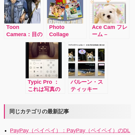
の必要な一部
るでアメリカ
ストやディテ
分にワンタッ
ンコミックの1
ィールを維持
チでモザイク
ページのよう
しながら自然
がかけられる
にストーリー
に見えるくら
Toon
Photo
Ace Cam フレ
アプリ。ソー
性のあるコラ
いに照明を追
Camera：目の
Collage
ーム –
シャルネット
ージュを作る
加するべく、
前にある風景
Maker – Pro
Instagramの
ワークを楽し
ことができる
画像修正して
や人物がリア
Collage
ための写真の
みながらもプ
面白いアプリ
くれるアプリ
ルタイムでス
Free：2つのモ
効果：写真に
ライバシーを
です。
です。
ケッチ風やコ
ードで40種類
かわいいフレ
守れて安心で
ミック風に加
以上の台紙と
ームをつける
す。
工されます。
50種類以上の
ことのできる
Typic Pro ：
バルーン・ス
他に類を見な
レイアウトか
アプリです。
これは写真の
ティッキー
いクオリティ
ら好きなよう
無料版で20種
画面にかっこ
ズ：カメラで
です。
に手持ち写真
類、有料版で
いいアルファ
撮った写真に
をコラージュ
はなんと60種
ベットのフォ
バルーン（吹
同じカテゴリの最新記事
にできるアプ
類以上ものバ
ントで文字を
き出し）をつ
リです。
リエーション
埋め込むこと
けることので
があります。
PayPay（ペイペイ）：PayPay（ペイペイ）のDL
のできるアプ
きるアプリで