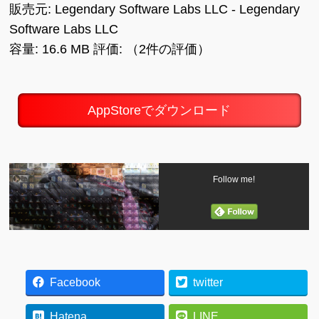
販売元: Legendary Software Labs LLC - Legendary
Software Labs LLC
容量: 16.6 MB 評価: （2件の評価）
AppStoreでダウンロード
Follow me!
Facebook
twitter
Hatena
LINE