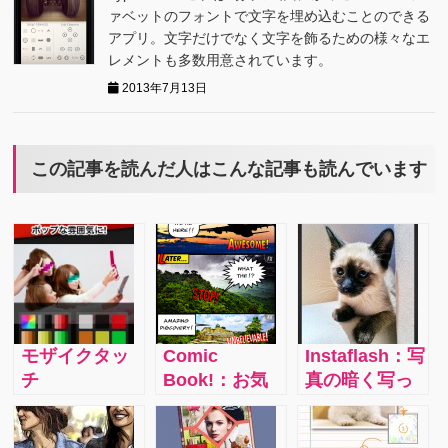
ァベットのフォントで文字を埋め込むことのできる
アプリ。文字だけでなく文字を飾るための様々なエ
レメントも多数用意されています。
2013年7月13日
この記事を読んだ人はこんな記事も読んでいます
モザイクタッ
Comic
Instaflash：写
チ
Book!：お気
真の暗く写っ
(MosaicTouch)：
に入りの写真
ている部分
撮影した写真
をつかってま
を、コントラ