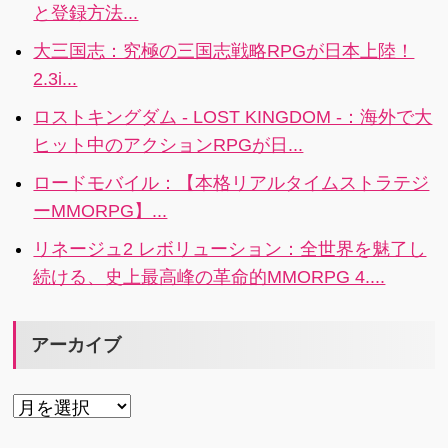
と登録方法...
リ。文字だけ
す。種類の豊
でなく文字を
富さと操作の
大三国志：究極の三国志戦略RPGが日本上陸！
飾るための
シンプルさか
2.3i...
様々なエレメ
らいうと同種
ントも多数用
のアプリの中
ロストキングダム - LOST KINGDOM -：海外で大
意されていま
でも秀逸で
ヒット中のアクションRPGが日...
す。
す。
ロードモバイル：【本格リアルタイムストラテジ
ーMMORPG】...
リネージュ2 レボリューション：全世界を魅了し
続ける、史上最高峰の革命的MMORPG 4....
アーカイブ
ア
ー