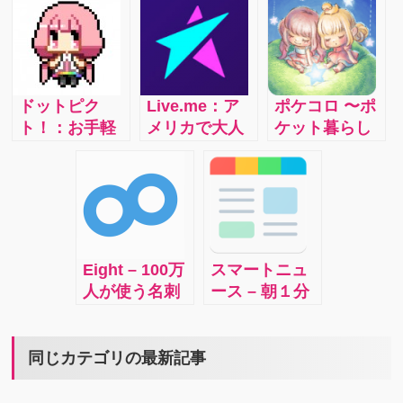
ロードされた
る、出会え
真共有
データは自動
る。
SNS〜：ペッ
的に同期！圧
トの可愛さを
倒的に使いや
自慢したい
すいのが無料
方、他の人の
ドットピク
Live.me：ア
ポケコロ 〜ポ
でも提供され
ペットを見て
ト！：お手軽
メリカで大人
ケット暮らし
ているクラウ
癒されたい方
ドット絵描画
気のライブ配
のコロニア
ドサービスの
にオススメ！
アプリ
信アプリ
ン〜：あなた
ドロップボッ
コミュニティ
「Live.me」
のポケットに
クス
ーなどもあ
がついに日本
住み着く”コロ
り、同じ種類
登場！
ニアン”の着せ
の犬を飼って
Live.meはま
替えを通じ
いる方や、犬
Eight – 100万
スマートニュ
ったく新しい
て、友達との
の情報などを
人が使う名刺
ース – 朝１分
ライブ配信が
ゆるいコミュ
交換するのに
アプリ:スマホ
のニュースが
体験できる、
ニケーション
とても便利で
で名刺を撮る
人生を変え
革新的なアプ
4.2x
す。
だけで正確に
る：たった1
同じカテゴリの最新記事
リです！a
データ化さ
分。世の中で
れ、簡単に名
話題になって