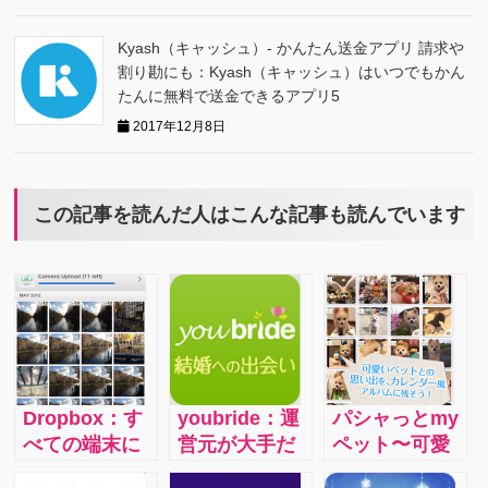
Kyash（キャッシュ）- かんたん送金アプリ 請求や
割り勘にも：Kyash（キャッシュ）はいつでもかん
たんに無料で送金できるアプリ5
2017年12月8日
この記事を読んだ人はこんな記事も読んでいます
Dropbox：す
youbride：運
パシャっとmy
べての端末に
営元が大手だ
ペット〜可愛
おいてアップ
から安心でき
いペットの写