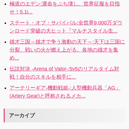
極道のエデン:運命をぶち壊し、世界征服を目指
刺管理ができ
いるニュース
せ！5.1i...
るビジネスパ
を一瞬でチェ
ーソン必携の
ックできる！i
ステート・オブ・サバイバル:全世界9,000万ダウ
アプリ5
ンロード突破の大ヒット『マルチスタイル生...
雄才三国～雄才で争う激動の天下～:天下は三国に
分裂、戦いの火が燃え上がる。各地の雄才を集
め...
伝説対決 -Arena of Valor-:5v5のリアルタイム対
戦！自分のスキルを相手に...
アーテリーギア-機動戦姫-:人型機動兵器「AG」
(Artery Gear)と呼称されるメカ...
アーカイブ