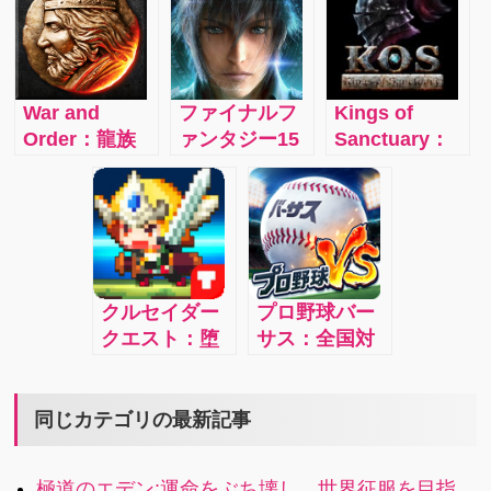
プレイヤーを
MMORPGがつ
なく繰り広げ
有するモバイ
いに日本上
られる 大規模
ル MMO アク
陸！
戦略バトル
ションゲーム
RPG！
War and
ファイナルフ
Kings of
がアプリ化！
Order：龍族
ァンタジー15
Sanctuary：
自分の好きな
賢者, 獣人騎
新たなる王
世界中のプレ
戦車で勝ち進
士, 妖精射手、
国：仲間とギ
イヤーがサー
め！
そしていろい
ルドを組み、
バーを介して
ろな戦士たち
英雄のひとり
オンラインで
が君の帝国の
として冒険に
ゲームに参加
為に戦う！
繰り出すの
する日本発の
クルセイダー
プロ野球バー
だ！s
本格的戦略
クエスト：堕
サス：全国対
MMORPG！
落した女神た
戦プロ野球開
ちを救い出す
幕！！プロ野
主人公は君！
球愛を熱く揺
同じカテゴリの最新記事
壮大なストー
さぶるのは対
リーでゲーム
戦だ！
極道のエデン:運命をぶち壊し、世界征服を目指