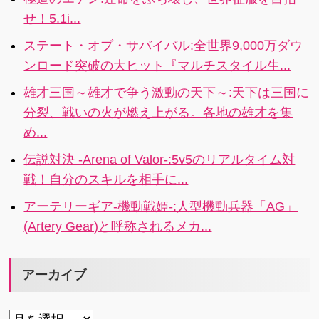
をもっと楽し
せ！5.1i...
もう！
ステート・オブ・サバイバル:全世界9,000万ダウ
ンロード突破の大ヒット『マルチスタイル生...
雄才三国～雄才で争う激動の天下～:天下は三国に
分裂、戦いの火が燃え上がる。各地の雄才を集
め...
伝説対決 -Arena of Valor-:5v5のリアルタイム対
戦！自分のスキルを相手に...
アーテリーギア-機動戦姫-:人型機動兵器「AG」
(Artery Gear)と呼称されるメカ...
アーカイブ
ア