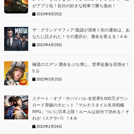
がアプリ化！自分の好きな戦車で勝ち進め！
2015年9月25日
ザ・グランドマフィア:陰謀が渦巻く街の運命は、あ
なたに託された！その選択が、運命を変える！4.4i
2022年4月19日
極道のエデン:運命をぶち壊し、世界征服を目指せ！
5.1i
2022年3月15日
ステート・オブ・サバイバル:全世界9,000万ダウン
ロード突破の大ヒット『マルチスタイル生存戦略
RPG』ついに日本上陸！ルールは自分で決める！そ
れが《ステサバ》！4.4i
2022年2月24日