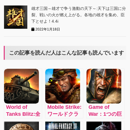
雄才三国～雄才で争う激動の天下～:天下は三国に分
裂、戦いの火が燃え上がる。各地の雄才を集め、臣
下とせよ！4.4i
2022年1月18日
この記事を読んだ人はこんな記事も読んでいます
World of
Mobile Strike:
Game of
Tanks Blitz:全
ワールドクラ
War：1つの巨
世界で9,000
スのリアルタ
大な冒険世界
万人を超える
イム戦略
で終わること