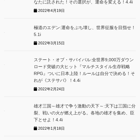
なたに託された！その選択が、運命を変える！4.4i
2022年4月19日
極道のエデン:運命をぶち壊し、世界征服を目指せ！
5.1i
2022年3月15日
ステート・オブ・サバイバル:全世界9,000万ダウン
ロード突破の大ヒット『マルチスタイル生存戦略
RPG』ついに日本上陸！ルールは自分で決める！そ
れが《ステサバ》！4.4i
2022年2月24日
雄才三国～雄才で争う激動の天下～:天下は三国に分
裂、戦いの火が燃え上がる。各地の雄才を集め、臣
下とせよ！4.4i
2022年1月18日