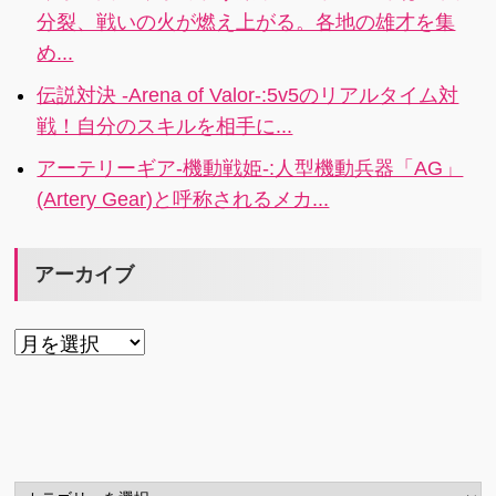
分裂、戦いの火が燃え上がる。各地の雄才を集
め...
伝説対決 -Arena of Valor-:5v5のリアルタイム対
戦！自分のスキルを相手に...
アーテリーギア-機動戦姫-:人型機動兵器「AG」
(Artery Gear)と呼称されるメカ...
アーカイブ
ア
ー
カ
イ
ブ
カ