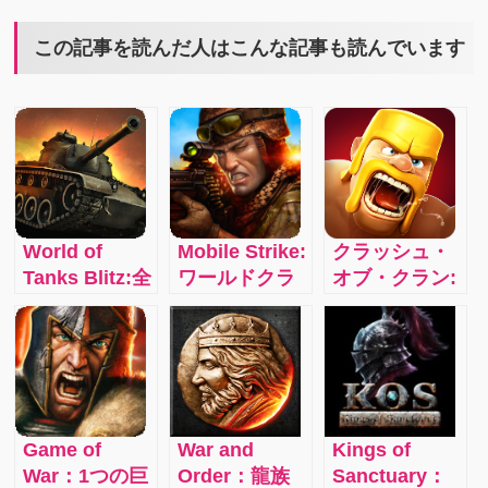
この記事を読んだ人はこんな記事も読んでいます
World of
Mobile Strike:
クラッシュ・
Tanks Blitz:全
ワールドクラ
オブ・クラン:
世界で9,000
スのリアルタ
仲間と協力し
万人を超える
イム戦略
て自分のクラ
プレイヤーを
MMORPGがつ
ンを勝利に導
有するモバイ
いに日本上
こう！世界中
ル MMO アク
陸！
のプレイヤー
ションゲーム
と対戦する本
Game of
War and
Kings of
がアプリ化！
格ストラテジ
War：1つの巨
Order：龍族
Sanctuary：
自分の好きな
ーゲーム！