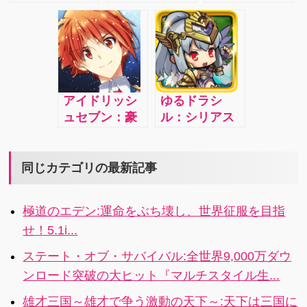
大な冒険世界
賢者, 獣人騎
世界中のプレ
戦車で勝ち進
で終わること
士, 妖精射手、
イヤーがサー
め！
なく繰り広げ
そしていろい
バーを介して
られる 大規模
ろな戦士たち
オンラインで
戦略バトル
が君の帝国の
ゲームに参加
RPG！
為に戦う！
する日本発の
アイドリッシ
ゆるドラシ
本格的戦略
ュセブン：豪
ル：シリアス
MMORPG！
華声優陣によ
&コミカルな
るフルボイス
ストーリーで
の本格リズム
展開する神話
同じカテゴリの最新記事
ゲームが登場!
RPGが登場！
4.1i
こんな神話見
極道のエデン:運命をぶち壊し、世界征服を目指
たこと無い！4
せ！5.1i...
ステート・オブ・サバイバル:全世界9,000万ダウ
ンロード突破の大ヒット『マルチスタイル生...
雄才三国～雄才で争う激動の天下～:天下は三国に