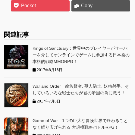
Pocket
Copy
関連記事
Kings of Sanctuary：世界中のプレイヤーがサーバ
ーを介してオンラインでゲームに参加する日本発の
本格的戦略MMORPG！
2017年8月16日
War and Order：龍族賢者, 獣人騎士, 妖精射手、そ
していろいろな戦士たちが君の帝国の為に戦う！
2017年7月6日
Game of War：1つの巨大な冒険世界で終わること
なく繰り広げられる 大規模戦略バトルRPG！