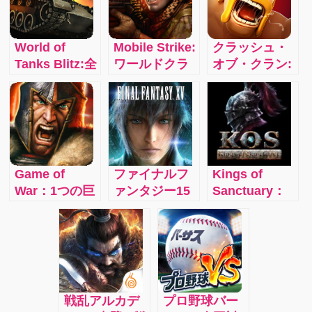
World of
Mobile Strike:
クラッシュ・
Tanks Blitz:全
ワールドクラ
オブ・クラン:
世界で9,000
スのリアルタ
仲間と協力し
万人を超える
イム戦略
て自分のクラ
プレイヤーを
MMORPGがつ
ンを勝利に導
有するモバイ
いに日本上
こう！世界中
ル MMO アク
陸！
のプレイヤー
ションゲーム
と対戦する本
Game of
ファイナルフ
Kings of
がアプリ化！
格ストラテジ
War：1つの巨
ァンタジー15
Sanctuary：
自分の好きな
ーゲーム！
大な冒険世界
新たなる王
世界中のプレ
戦車で勝ち進
で終わること
国：仲間とギ
イヤーがサー
め！
なく繰り広げ
ルドを組み、
バーを介して
られる 大規模
英雄のひとり
オンラインで
戦略バトル
として冒険に
ゲームに参加
RPG！
繰り出すの
する日本発の
戦乱アルカデ
プロ野球バー
だ！s
本格的戦略