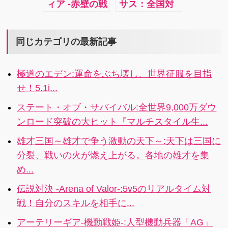
ィア -赤壁の戦
サス：全国対
MMORPG！
い- ：運命に導
戦プロ野球開
かれるまま戦
幕！！プロ野
乱に紛れ、秘
球愛を熱く揺
同じカテゴリの最新記事
宝を集めてア
さぶるのは対
ルカディアを
戦だ！
極道のエデン:運命をぶち壊し、世界征服を目指
目指せ！
せ！5.1i...
ステート・オブ・サバイバル:全世界9,000万ダウ
ンロード突破の大ヒット『マルチスタイル生...
雄才三国～雄才で争う激動の天下～:天下は三国に
分裂、戦いの火が燃え上がる。各地の雄才を集
め...
伝説対決 -Arena of Valor-:5v5のリアルタイム対
戦！自分のスキルを相手に...
アーテリーギア-機動戦姫-:人型機動兵器「AG」