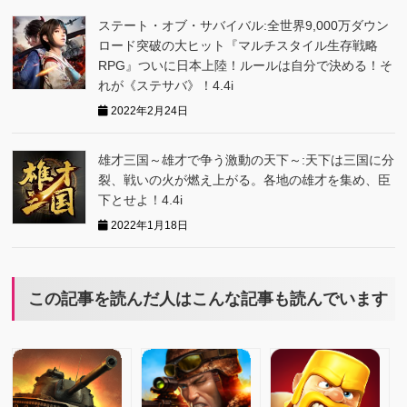
ステート・オブ・サバイバル:全世界9,000万ダウン
ロード突破の大ヒット『マルチスタイル生存戦略
RPG』ついに日本上陸！ルールは自分で決める！そ
れが《ステサバ》！4.4i
2022年2月24日
雄才三国～雄才で争う激動の天下～:天下は三国に分
裂、戦いの火が燃え上がる。各地の雄才を集め、臣
下とせよ！4.4i
2022年1月18日
この記事を読んだ人はこんな記事も読んでいます