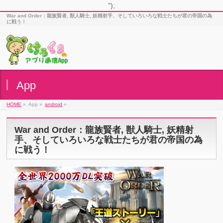
");
War and Order：龍族賢者, 獣人騎士, 妖精射手、そしていろいろな戦士たちが君の帝国の為
に戦う！
App
HOME
»
App »
android
»
War and Order：龍族賢者, 獣人騎士, 妖精射
手、そしていろいろな戦士たちが君の帝国の為
に戦う！