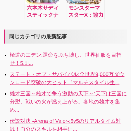
ターで最強の
目指せ！
ホゲーム史上
ゲーム！
六本木サディ
モンスターマ
チームを作ろ
最高クオリテ
スティックナ
スターX：協力
う！
ィの熱い王道
イト：ある事
バトルの王道
コマンドバト
件がきっかけ
RPG！バトル
ルを 君も体感
で、突然“チー
中もオンライ
同じカテゴリの最新記事
しよう！
ム”のリーダー
ンチャットで
を任されるこ
わいわいカー
極道のエデン:運命をぶち壊し、世界征服を目指
とになるアナ
ドバトル！オ
せ！5.1i...
タ。 美女たち
ンラインバト
に翻弄されな
ルで強力なモ
ステート・オブ・サバイバル:全世界9,000万ダウ
がら事件に挑
ンスターを全
ンロード突破の大ヒット『マルチスタイル生...
み、最愛の女
員の力を合わ
性を救い出す
せて倒せ！
雄才三国～雄才で争う激動の天下～:天下は三国に
ことができる
4.1x
分裂、戦いの火が燃え上がる。各地の雄才を集
のか！？4.1i
め...
伝説対決 -Arena of Valor-:5v5のリアルタイム対
戦！自分のスキルを相手に...