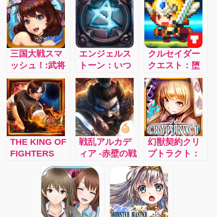
三国大戦スマ
エンジェルス
クルセイダー
ッシュ！:武将
トーン：いつ
クエスト：堕
と共に乱世を
でもどこでも
落した女神た
駆け抜けろ！
遊べるリアル
ちを救い出す
爽快ひっぱり
タイムパーテ
主人公は君！
大戦アクショ
ィプレイ！
壮大なストー
ンRPG（ロー
リーでゲーム
ルプレイン
をもっと楽し
THE KING OF
戦乱アルカデ
幻獣契約クリ
グ）! 三国志の
もう！
FIGHTERS
ィア -赤壁の戦
プトラクト：
キャラクター
’98UM OL：簡
い- ：運命に導
大ヒット王道
でバトル！＜
単タップでド
かれるまま戦
ファンタジー
乱舞＞でド派
派手なコン
乱に紛れ、秘
RPG「幻獣契
手に敵武将を
ボ！お気に入
宝を集めてア
約クリプトラ
ぶっ飛ばせ！
りのキャラク
ルカディアを
クト」！スマ
人気の三国志