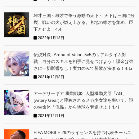
雄才三国～雄才で争う激動の天下～:天下は三国に分
裂、戦いの火が燃え上がる。各地の雄才を集め、臣
下とせよ！4.4i
2022年1月18日
伝説対決 -Arena of Valor-:5v5のリアルタイム対
戦！自分のスキルを相手に見せつけよう！課金は強
さに一切影響なし！実力のみで勝敗が決まる！4.1i
2021年12月8日
アーテリーギア-機動戦姫-:人型機動兵器「AG」
(Artery Gear)と呼称されるメカ少女達を率いて、謎
の生命体「傀儡」から地球を奪還せよ！4.4i
2021年12月1日
FIFA MOBILE:29のライセンスを持つ代表チームユ