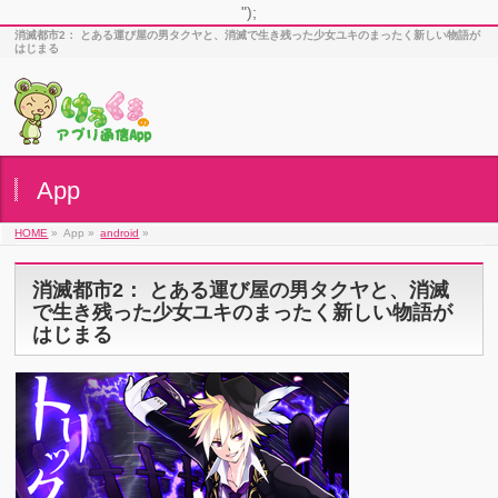
");
消滅都市2： とある運び屋の男タクヤと、消滅で生き残った少女ユキのまったく新しい物語が
はじまる
App
HOME
»
App »
android
»
消滅都市2： とある運び屋の男タクヤと、消滅
で生き残った少女ユキのまったく新しい物語が
はじまる