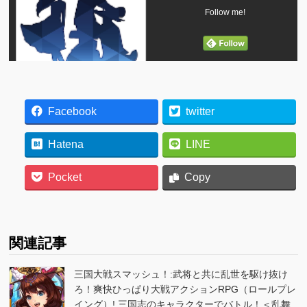
Follow me!
Facebook
twitter
Hatena
LINE
Pocket
Copy
関連記事
三国大戦スマッシュ！:武将と共に乱世を駆け抜け
ろ！爽快ひっぱり大戦アクションRPG（ロールプレ
イング）! 三国志のキャラクターでバトル！＜乱舞