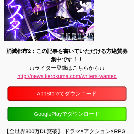
消滅都市2：この記事を書いていただける方絶賛募
集中です！！
↓↓ライター登録はこちらから↓↓
http://news.kerokuma.com/writers-wanted
AppStoreでダウンロード
GooglePlayでダウンロード
【全世界800万DL突破】 ドラマ×アクション×RPG