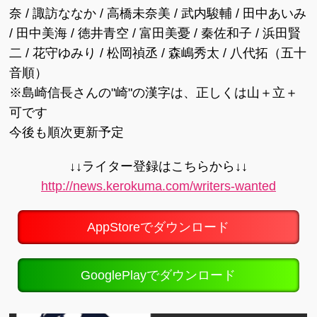
奈 / 諏訪ななか / 高橋未奈美 / 武内駿輔 / 田中あいみ
/ 田中美海 / 徳井青空 / 富田美憂 / 秦佐和子 / 浜田賢
二 / 花守ゆみり / 松岡禎丞 / 森嶋秀太 / 八代拓（五十
音順）
※島崎信長さんの"崎"の漢字は、正しくは山＋立＋
可です
今後も順次更新予定
↓↓ライター登録はこちらから↓↓
http://news.kerokuma.com/writers-wanted
AppStoreでダウンロード
GooglePlayでダウンロード