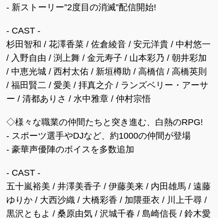
- 新ストーリー”2度目の消滅”配信開始!
- CAST -
杉田智和 / 花澤香菜 / 佐倉綾音 / 安元洋貴 / 中村悠一
/ 入野自由 / 渕上舞 / 金元寿子 / 山本彩乃 / 朝井彩加
/ 中恵光城 / 西村太佑 / 新垣樽助 / 高橋信 / 高橋英則
/ 福田賢二 / 愛美 / 拝真之介 / ランズベリー・アーサ
ー / 清都ありさ / 水中雅章 / 仲村宗悟
◇様々な職業の仲間たちと突き進む、白熱のRPG!
- スポーツ選手やDJなど、約1000の仲間が登場
- 豪華声優陣のボイスを多数追加
- CAST -
五十嵐裕美 / 井澤美香子 / 伊藤美来 / 内田雄馬 / 遠藤
ゆりか / 大西沙織 / 大橋彩香 / 加隈亜衣 / 川上千尋 /
黒沢ともよ / 桑原由気 / 沢城千春 / 島崎信長 / 鈴木愛