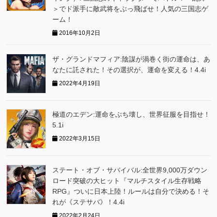
＞でド派手に敵武将をぶっ飛ばせ！人気の三国志ゲ
ーム！
2016年10月2日
ザ・グランドマフィア:陰謀が渦巻く街の運命は、あ
なたに託された！その選択が、運命を変える！4.4i
2022年4月19日
極道のエデン:運命をぶち壊し、世界征服を目指せ！
5.1i
2022年3月15日
ステート・オブ・サバイバル:全世界9,000万ダウン
ロード突破の大ヒット『マルチスタイル生存戦略
RPG』ついに日本上陸！ルールは自分で決める！そ
れが《ステサバ》！4.4i
2022年2月24日