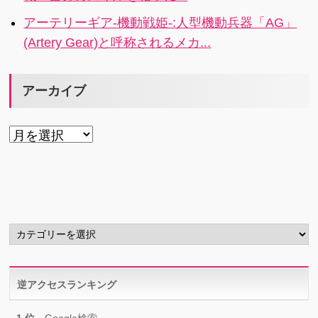
アーテリーギア-機動戦姫-:人型機動兵器「AG」
(Artery Gear)と呼称されるメカ...
アーカイブ
ア
ー
カ
イ
ブ
カ
テ
ゴ
リ
逆アクセスランキング
ー
1 位
Google検索