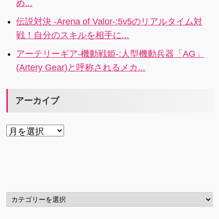
め...
おかしな反応
て、しかも視
が見られま
聴途中でも、
伝説対決 -Arena of Valor-:5v5のリアルタイム対
す。
他のデバイス
戦！自分のスキルを相手に...
から再生可能
アーテリーギア-機動戦姫-:人型機動兵器「AG」
なのです。
(Artery Gear)と呼称されるメカ...
アーカイブ
ア
ー
カ
イ
ブ
カ
テ
ゴ