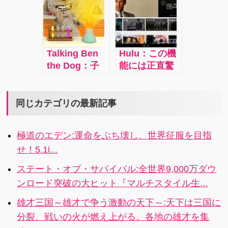
す る曲も認識
ちゃんゾンビ
っていうテー
めく地球の姿
でしまうとい
に遊んでお手
できます
は「手作りマ
マに惹かれま
に惹かれて地
うときに、盾
伝いをしあう
ドレーヌは孫
す！
球を侵略しに
の防御がなく
事で早く建物
の大好物」
宇宙人がやっ
なったとき
が建てれたり
と、ゾンビと
Talking Ben
Hulu：この機
てくるので、
は、もう手に
欲しいアイテ
は全く関係の
the Dog：子
能には正直驚
そこを様々な
汗握るプレイ
ムの交換等も
ない、少しク
供が大好き！
きました。
武器・道具を
になります。
可能。協力し
スッとさせて
お茶目なベン
iPhone・
使って一網打
操作自体はシ
合ってお互い
くれるものば
が楽しい！ベ
iPad・AppleT
同じカテゴリの最新記事
尽にし、いろ
ンプルなゲー
の村を大きく
かりです。
ンを実験室に
Ｖ、ノートPC
いろな宇宙人
ムなので、一
していくので
行かせると、
とそれぞれの
を集めちゃお
度この手に汗
す。
極道のエデン:運命をぶち壊し、世界征服を目指
彼は子犬のよ
デバイスで最
うっていうゲ
握る感覚を味
せ！5.1i...
うにハッピー
近のヒット作
ームです。
わってもらい
になります。
から懐かしの
たいです。
ステート・オブ・サバイバル:全世界9,000万ダウ
実験室で2つの
名作まで、人
ンロード突破の大ヒット『マルチスタイル生...
試験管を混ぜ
気映画やテレ
合わせて化学
ビドラマシリ
雄才三国～雄才で争う激動の天下～:天下は三国に
の実験をしま
ーズ、アニメ
分裂、戦いの火が燃え上がる。各地の雄才を集
す。とっても
などが見れ