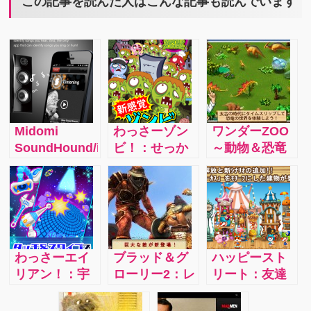
この記事を読んだ人はこんな記事も読んでいます
Midomi
わっさーゾン
ワンダーZOO
SoundHound/iphone：
ビ！：せっか
～動物＆恐竜
圧倒的な早さ
く蘇ったの
レスキュー
の音楽認識。
に、最後は殺
～：子供たち
スピーカーか
して図鑑に残
にぴったりの
ら流れる音楽
すという育成
ほのぼのゲー
の曲名を、僅
ゲームです。
ム！目を見張
か4秒で認識。
ゾンビたちに
るほど美しい
わっさーエイ
ブラッド＆グ
ハッピースト
さらにあなた
は、それぞれ
グラフィック
リアン！：宇
ローリー2：レ
リート：友達
自身が歌う曲
説明があり、
に加え、「動
宙空間から光
ジェンド：あ
機能もあり、
や、ハミング
例えばおばあ
物を守ろう」
を照射、きら
と少しで死ん
友人等と一緒