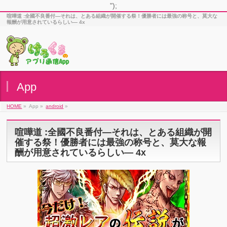
");
喧嘩道 :全國不良番付―それは、とある組織が開催する祭！優勝者には最強の称号と、莫大な
報酬が用意されているらしい― 4x
App
HOME
»
App »
android
»
喧嘩道 :全國不良番付―それは、とある組織が開
催する祭！優勝者には最強の称号と、莫大な報
酬が用意されているらしい― 4x