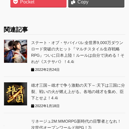
Pocket
Copy
関連記事
ステート・オブ・サバイバル:全世界9,000万ダウン
ロード突破の大ヒット『マルチスタイル生存戦略
RPG』ついに日本上陸！ルールは自分で決める！そ
れが《ステサバ》！4.4i
2022年2月24日
雄才三国～雄才で争う激動の天下～:天下は三国に分
裂、戦いの火が燃え上がる。各地の雄才を集め、臣
下とせよ！4.4i
2022年1月18日
リネージュ2M:MMORPG新時代の目撃者となれ！
次世代オープンワールドRPG！7i