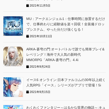
2021年11月5日
MU：アークエンジェル1：仕事時間に放置するだけ
で、仕事終わりに経験値を楽々回収！全装備ドロッ
プシステム、やった分だけ強くなる！
2021年10月11日
ARKA‐蒼穹の門:オートバトルで誰でも簡単プレイ&
レベリング！海外で大人気の新時代
MMORPG「ARKA‐蒼穹の門」4.4i
2021年9月24日
イース6 オンライン:日本ファルコムの30年以上続く
人気RPG「イース」シリーズがアプリで登場！5i
2021年9月15日
わくわくファンタジー～はるかな世界の物語～:キュ