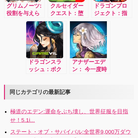
Action
たった一人の
グリムノーツ:
クルセイダー
ドラゴンプロ
Strategy
王を目指す物
役割を与えら
クエスト：堕
ジェクト：指
MMO GAME!
語ーーー 最大
れた主役と、
落した女神た
一本で本格ア
4人協力プレイ
空っぽの脚本
ちを救い出す
クション！＆
で楽しめるキ
をもった脇役
主人公は君！
オンライン共
ャラクターコ
が紡ぐRPG
壮大なストー
闘バトル！ス
マンドRPGが
4.1i
リーでゲーム
マホゲームの
登場！
をもっと楽し
歴史に、コロ
ドラゴンスラ
アナザーエデ
もう！
プラが新たな
ッシュ：ボク
ン： 今一度時
１ページを刻
とキミだけの
空を超えて冒
む！
新たな物語が
険の旅に出よ
遂に幕を開け
う！4.1i
同じカテゴリの最新記事
るストーリー
テリング
極道のエデン:運命をぶち壊し、世界征服を目指
RPG「ドラゴ
せ！5.1i...
ンスラッシ
ュ」！4
ステート・オブ・サバイバル:全世界9,000万ダウ