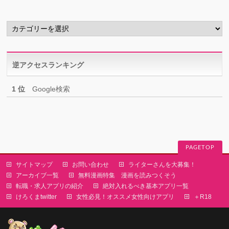
ブ
カ
テ
ゴ
リ
逆アクセスランキング
ー
1 位
Google検索
PAGETOP
サイトマップ
お問い合わせ
ライターさんを大募集！
アーカイブ一覧
無料漫画特集 漫画を読みつくそう
転職・求人アプリの紹介
絶対入れるべき基本アプリ一覧
けろくまtwitter
女性必見！オススメ女性向けアプリ
＋R18