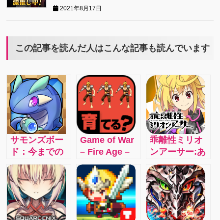
2021年8月17日
この記事を読んだ人はこんな記事も読んでいます
サモンズボー
Game of War
乖離性ミリオ
ド：今までの
– Fire Age –
ンアーサー:あ
スマホアプリ
PLAY FOR
いつもこいつ
とは違う戦略
FREE in the
もみんなアー
的要素の入っ
most
サー！？100万
たRPG
addicting,
人のアーサー
interactive
達が奏でる、