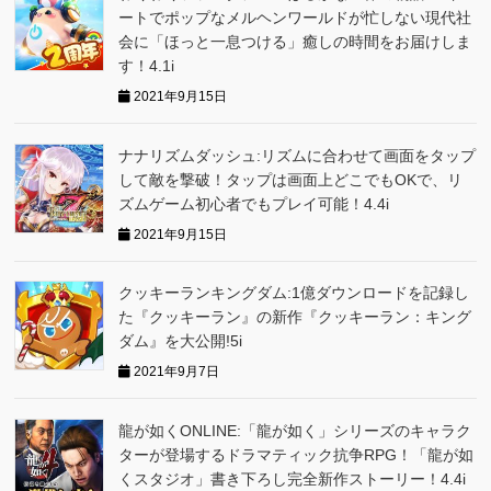
ートでポップなメルヘンワールドが忙しない現代社
会に「ほっと一息つける」癒しの時間をお届けしま
す！4.1i
2021年9月15日
ナナリズムダッシュ:リズムに合わせて画面をタップ
して敵を撃破！タップは画面上どこでもOKで、リ
ズムゲーム初心者でもプレイ可能！4.4i
2021年9月15日
クッキーランキングダム:1億ダウンロードを記録し
た『クッキーラン』の新作『クッキーラン：キング
ダム』を大公開!5i
2021年9月7日
龍が如くONLINE:「龍が如く」シリーズのキャラク
ターが登場するドラマティック抗争RPG！「龍が如
くスタジオ」書き下ろし完全新作ストーリー！4.4i