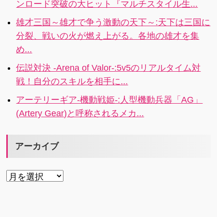
ンロード突破の大ヒット『マルチスタイル生...
雄才三国～雄才で争う激動の天下～:天下は三国に
分裂、戦いの火が燃え上がる。各地の雄才を集
め...
伝説対決 -Arena of Valor-:5v5のリアルタイム対
戦！自分のスキルを相手に...
アーテリーギア-機動戦姫-:人型機動兵器「AG」
(Artery Gear)と呼称されるメカ...
アーカイブ
ア
ー
カ
イ