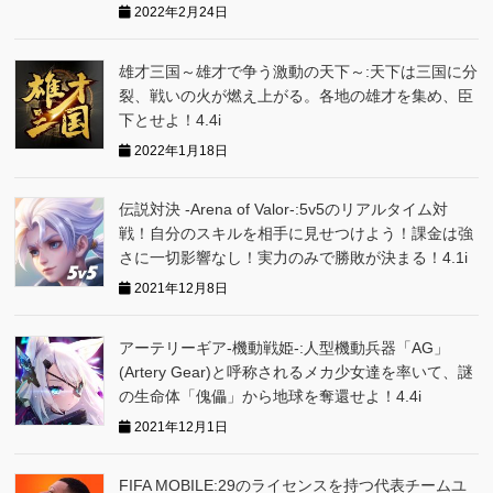
2022年2月24日
雄才三国～雄才で争う激動の天下～:天下は三国に分
裂、戦いの火が燃え上がる。各地の雄才を集め、臣
下とせよ！4.4i
2022年1月18日
伝説対決 -Arena of Valor-:5v5のリアルタイム対
戦！自分のスキルを相手に見せつけよう！課金は強
さに一切影響なし！実力のみで勝敗が決まる！4.1i
2021年12月8日
アーテリーギア-機動戦姫-:人型機動兵器「AG」
(Artery Gear)と呼称されるメカ少女達を率いて、謎
の生命体「傀儡」から地球を奪還せよ！4.4i
2021年12月1日
FIFA MOBILE:29のライセンスを持つ代表チームユ