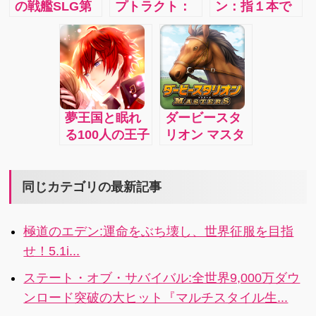
の戦艦SLG第
プトラクト：
ン：指１本で
場！
二弾日本上
大ヒット王道
戦場に召喚さ
陸！指1本で攻
ファンタジー
れたキャラた
撃、撃破、勝
RPG「幻獣契
ちが画面の中
利！思うまま
約クリプトラ
で動きだし大
に歴史を書き
クト」！スマ
乱闘をはじめ
換え、戦争の
ホゲーム史上
る！こんなの
夢王国と眠れ
ダービースタ
全てをここで
最高クオリテ
今まで遊んだ
る100人の王子
リオン マスタ
疑似体験！
ィの熱い王道
事が無い！4x
様:女の子なら
ーズ:プレイヤ
コマンドバト
誰もが憧れ
ーがオーナー
ルを 君も体感
る、「王子様
ブリーダーと
同じカテゴリの最新記事
しよう！
との恋」を多
なり、競走馬
角的に描く、
を生産・育成
極道のエデン:運命をぶち壊し、世界征服を目指
新感覚の女性
し、最強馬を
せ！5.1i...
向けパズル
目指す、競走
RPG！3i
馬育成シミュ
ステート・オブ・サバイバル:全世界9,000万ダウ
レーションゲ
ンロード突破の大ヒット『マルチスタイル生...
ーム! 4.1i