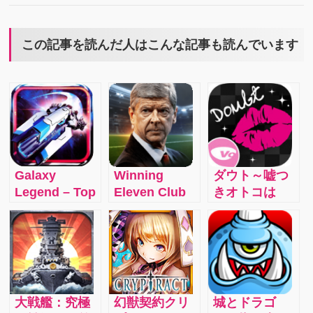
この記事を読んだ人はこんな記事も読んでいます
Galaxy
Winning
ダウト～嘘つ
Legend – Top
Eleven Club
きオトコは
1 Strategy
Manager：ウ
誰？～：ドラ
Space War
イイレシリー
マティックで
Game
ズの最新作
スリリングな
が、クラブマ
謎解き恋愛ス
ネジメントゲ
トーリー
ームとしてモ
大戦艦：究極
幻獣契約クリ
城とドラゴ
バイルに登