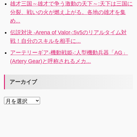
雄才三国～雄才で争う激動の天下～:天下は三国に
分裂、戦いの火が燃え上がる。各地の雄才を集
め...
伝説対決 -Arena of Valor-:5v5のリアルタイム対
戦！自分のスキルを相手に...
アーテリーギア-機動戦姫-:人型機動兵器「AG」
(Artery Gear)と呼称されるメカ...
アーカイブ
ア
ー
カ
イ
ブ