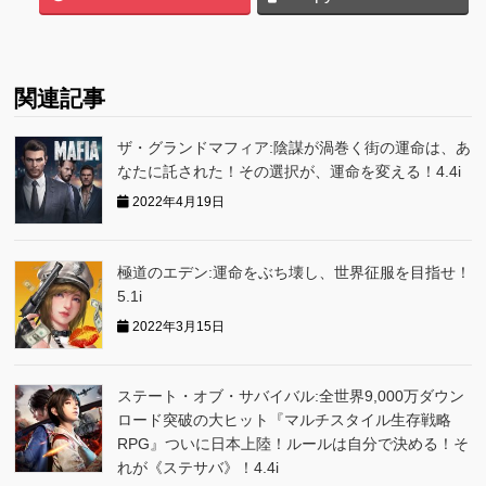
関連記事
ザ・グランドマフィア:陰謀が渦巻く街の運命は、あ
なたに託された！その選択が、運命を変える！4.4i
2022年4月19日
極道のエデン:運命をぶち壊し、世界征服を目指せ！
5.1i
2022年3月15日
ステート・オブ・サバイバル:全世界9,000万ダウン
ロード突破の大ヒット『マルチスタイル生存戦略
RPG』ついに日本上陸！ルールは自分で決める！そ
れが《ステサバ》！4.4i