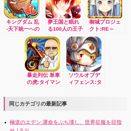
謎解き恋愛ス
約クリプトラ
トーリー
クト」！スマ
ホゲーム史上
キングダム 乱
夢王国と眠れ
御城プロジェ
最高クオリテ
-天下統一への
る100人の王子
クト:RE～
ィの熱い王道
道:城主である
様:女の子なら
CASTLE
コマンドバト
プレイヤーが
誰もが憧れ
DEFENSE～:
ルを 君も体感
敵の大部隊を
る、「王子様
迫りくる敵
しよう！
武と智でこじ
との恋」を多
（兜）から本
あけていく本
角的に描く、
陣を守り抜
格戦略シミュ
新感覚の女性
く、美少女た
暴走列伝 単車
ソウルオブデ
レーション
向けパズル
ちが織りなす
の虎:タイマン
ィフェンス:タ
RTS! 4.4x
RPG！3i
御城×育成×タ
を勝ち抜き、
ワーディフェ
ワーディフェ
最強のバイク
ンスの最終進
ンスRPG 4i
を作ろう!!リア
化系！？あら
同じカテゴリの最新記事
ルタイムの超
ゆるバトルを
多人数バトル
戦略を駆使
極道のエデン:運命をぶち壊し、世界征服を目指
「抗争」に勝
し、ランキン
せ！5.1i...