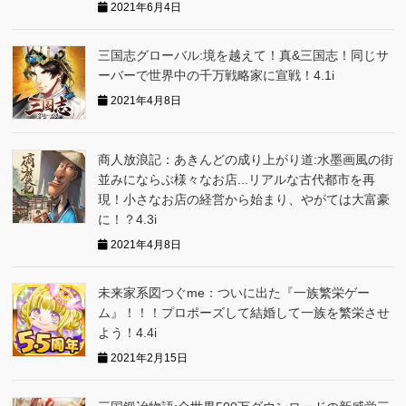
2021年6月4日
三国志グローバ‪ル:境を越えて！真&三国志！同じサ
ーバーで世界中の千万戦略家に宣戦！4.1i
2021年4月8日
商人放浪記：あきんどの成り上がり道:水墨画風の街
並みにならぶ様々なお店...リアルな古代都市を再
現！小さなお店の経営から始まり、やがては大富豪
に！？4.3i
2021年4月8日
未来家系図つぐme：ついに出た『一族繁栄ゲー
ム』！！！プロポーズして結婚して一族を繁栄させ
よう！4.4i
2021年2月15日