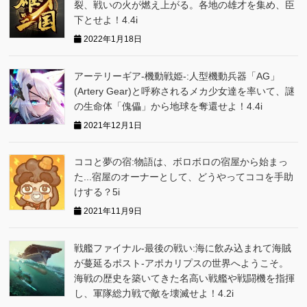
裂、戦いの火が燃え上がる。各地の雄才を集め、臣
下とせよ！4.4i
2022年1月18日
アーテリーギア-機動戦姫-:人型機動兵器「AG」
(Artery Gear)と呼称されるメカ少女達を率いて、謎
の生命体「傀儡」から地球を奪還せよ！4.4i
2021年12月1日
ココと夢の宿:物語は、ボロボロの宿屋から始まっ
た...宿屋のオーナーとして、どうやってココを手助
けする？5i
2021年11月9日
戦艦ファイナル-最後の戦い:海に飲み込まれて海賊
が蔓延るポスト-アポカリプスの世界へようこそ。
海戦の歴史を築いてきた名高い戦艦や戦闘機を指揮
し、軍隊総力戦で敵を壊滅せよ！4.2i