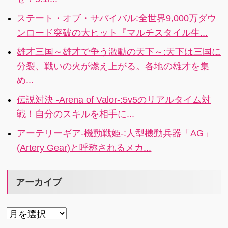
利し、最高の
グ上位を目指
族（チーム）
せ！！5i
ステート・オブ・サバイバル:全世界9,000万ダウ
を作って目指
ンロード突破の大ヒット『マルチスタイル生...
せ全国制覇！
4i
雄才三国～雄才で争う激動の天下～:天下は三国に
分裂、戦いの火が燃え上がる。各地の雄才を集
め...
伝説対決 -Arena of Valor-:5v5のリアルタイム対
戦！自分のスキルを相手に...
アーテリーギア-機動戦姫-:人型機動兵器「AG」
(Artery Gear)と呼称されるメカ...
アーカイブ
ア
ー