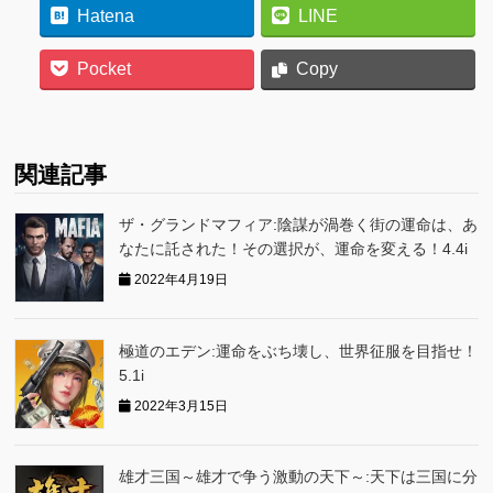
Hatena
LINE
Pocket
Copy
関連記事
ザ・グランドマフィア:陰謀が渦巻く街の運命は、あ
なたに託された！その選択が、運命を変える！4.4i
2022年4月19日
極道のエデン:運命をぶち壊し、世界征服を目指せ！
5.1i
2022年3月15日
雄才三国～雄才で争う激動の天下～:天下は三国に分