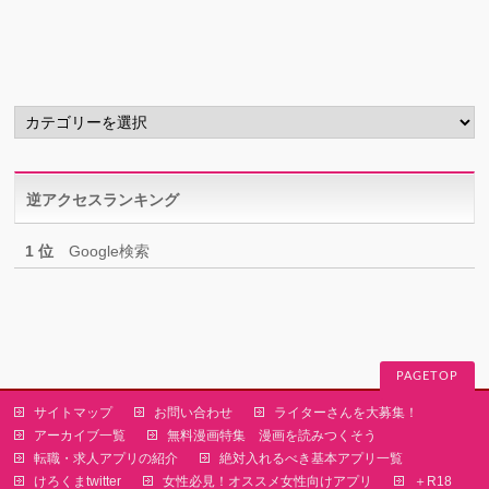
カ
イ
ブ
カ
テ
ゴ
リ
逆アクセスランキング
ー
1 位
Google検索
PAGETOP
サイトマップ
お問い合わせ
ライターさんを大募集！
アーカイブ一覧
無料漫画特集 漫画を読みつくそう
転職・求人アプリの紹介
絶対入れるべき基本アプリ一覧
けろくまtwitter
女性必見！オススメ女性向けアプリ
＋R18