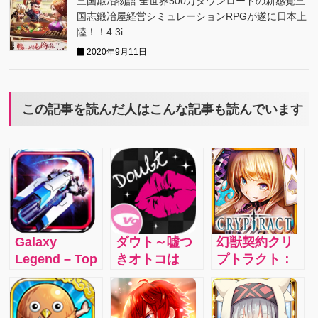
三国鍛冶物語:全世界500万ダウンロードの新感覚三
国志鍛冶屋経営シミュレーションRPGが遂に日本上
陸！！4.3i
2020年9月11日
この記事を読んだ人はこんな記事も読んでいます
Galaxy
ダウト～嘘つ
幻獣契約クリ
Legend – Top
きオトコは
プトラクト：
1 Strategy
誰？～：ドラ
大ヒット王道
Space War
マティックで
ファンタジー
Game
スリリングな
RPG「幻獣契