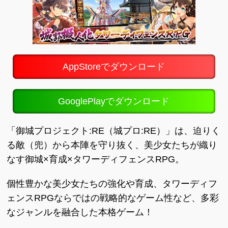
AppStoreでダウンロード
GooglePlayでダウンロード
「御城プロジェクト:RE（城プロ:RE）」は、迫りく
る敵（兜）から本陣を守り抜く、美少女たちが織り
なす御城×育成×タワーディフェンスRPG。
個性豊かな美少女たちの強化や育成、タワーディフ
ェンスRPGならではの戦略的なゲーム性など、多彩
なジャンルを融合した本格ゲーム！