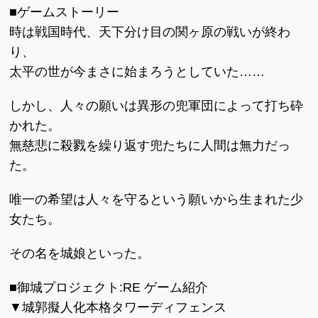
■ゲームストーリー
時は戦国時代、天下分け目の関ヶ原の戦いが終わ
り、
太平の世が今まさに始まろうとしていた……
しかし、人々の願いは異形の兜軍団によって打ち砕
かれた。
無慈悲に殺戮を繰り返す兜たちに人間は無力だっ
た。
唯一の希望は人々を守るという願いから生まれた少
女たち。
その名を城娘といった。
■御城プロジェクト:RE ゲーム紹介
▼城郭擬人化本格タワーディフェンス