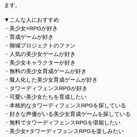
ます。
▼こんな人におすすめ
・美少女×RPGが好き
・育成ゲームが好き
・御城プロジェクトのファン
・人気の美少女ゲームが好き
・美少女キャラクターが好き
・無料の美少女育成ゲームが好き
・擬人化した美少女育成ゲームが好き
・タワーディフェンスRPGが好き
・可愛い美少女たちを育成したい
・本格的なタワーディフェンスRPGを探している
・好きな声優がいる美少女育成ゲームを探している
・無料でタワーディフェンスRPGを堪能したい
・美少女×タワーディフェンスRPGを楽しみたい