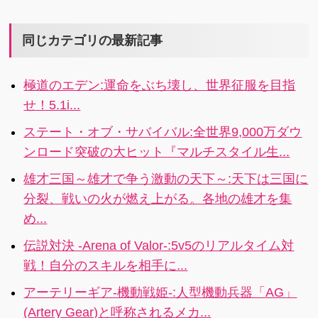
を勝ち抜き、
ワーディフェ
コマンドバト
最強のバイク
ンスの最終進
ルを 君も体感
を作ろう!!リア
化系！？あら
同じカテゴリの最新記事
しよう！
ルタイムの超
ゆるバトルを
多人数バトル
戦略を駆使
極道のエデン:運命をぶち壊し、世界征服を目指
「抗争」に勝
し、ランキン
せ！5.1i...
利し、最高の
グ上位を目指
族（チーム）
せ！！5i
ステート・オブ・サバイバル:全世界9,000万ダウ
を作って目指
ンロード突破の大ヒット『マルチスタイル生...
せ全国制覇！
4i
雄才三国～雄才で争う激動の天下～:天下は三国に
分裂、戦いの火が燃え上がる。各地の雄才を集
め...
伝説対決 -Arena of Valor-:5v5のリアルタイム対
戦！自分のスキルを相手に...
アーテリーギア-機動戦姫-:人型機動兵器「AG」
(Artery Gear)と呼称されるメカ...