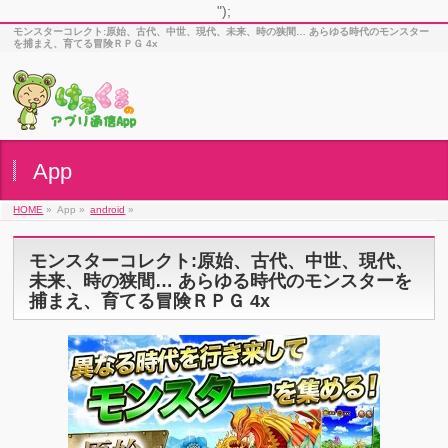
");
モンスターコレクト:原始、古代、中世、現代、未来、時の狭間… あらゆる時代のモンスター
を捕まえ、育てる冒険ＲＰＧ 4x
App
HOME
»
App »
android
»
モンスターコレクト:原始、古代、中世、現代、
未来、時の狭間… あらゆる時代のモンスターを
捕まえ、育てる冒険ＲＰＧ 4x