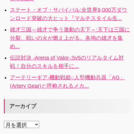
う！
RPGが、スマ
派手な演出を
ステート・オブ・サバイバル:全世界9,000万ダウ
ートフォンで
好きな画面で
ンロード突破の大ヒット『マルチスタイル生...
甦る！
体験しよう！
雄才三国～雄才で争う激動の天下～:天下は三国に
分裂、戦いの火が燃え上がる。各地の雄才を集
め...
伝説対決 -Arena of Valor-:5v5のリアルタイム対
戦！自分のスキルを相手に...
アーテリーギア-機動戦姫-:人型機動兵器「AG」
(Artery Gear)と呼称されるメカ...
アーカイブ
ア
ー