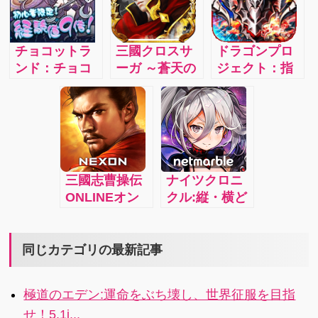
に！
式ダンジョン
RPGが登場！
RPG
こんな神話見
たこと無い！4
チョコットラ
三國クロスサ
ドラゴンプロ
ンド：チョコ
ーガ ～蒼天の
ジェクト：指
ットした時間
絆～：魏・
一本で本格ア
にかんたん操
呉・蜀の垣根
クション！＆
作で 誰でも気
を超えて仲間
オンライン共
軽に冒険でき
にした武将た
闘バトル！ス
る大人気
ちと共に戦い
マホゲームの
RPG！スタミ
抜き、最強の
歴史に、コロ
三國志曹操伝
ナイツクロニ
ナなしでプレ
武将を集め三
プラが新たな
ONLINEオン
クル:縦・横ど
イ時間は無制
国をも制覇し
１ページを刻
ライン歴史戦
ちらの画面に
限！装備を集
てしまう自分
む！
略シミュレー
も対応プレイ
めてオシャレ
の国を築きあ
ション：三国
シーンに合わ
同じカテゴリの最新記事
を楽しんだり
げよう！
志は、色褪せ
せてタテでも
かわいいペッ
ない― 伝説の
ヨコでも好き
トと一緒に冒
極道のエデン:運命をぶち壊し、世界征服を目指
三国志シミュ
な画面でプレ
険に出かけよ
せ！5.1i...
レーション
イが可能！ド