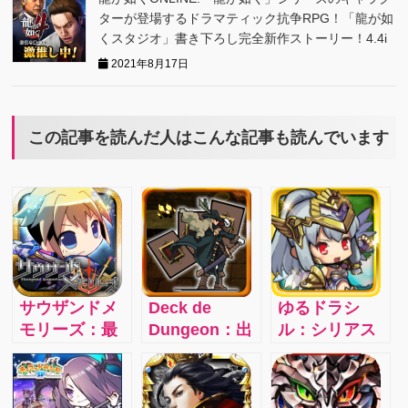
ターが登場するドラマティック抗争RPG！「龍が如
くスタジオ」書き下ろし完全新作ストーリー！4.4i
2021年8月17日
この記事を読んだ人はこんな記事も読んでいます
サウザンドメ
Deck de
ゆるドラシ
モリーズ：最
Dungeon：出
ル：シリアス
近のパズルゲ
掛ける毎に冒
&コミカルな
ームに飽きて
険が変わる！
ストーリーで
きたあなた
カードデッキ
展開する神話