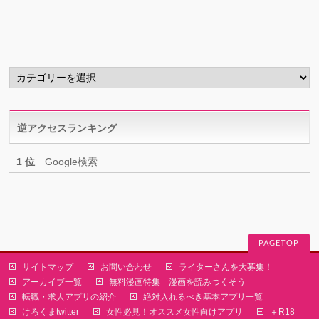
カ
イ
ブ
カ
テ
ゴ
リ
逆アクセスランキング
ー
1 位
Google検索
PAGETOP
サイトマップ
お問い合わせ
ライターさんを大募集！
アーカイブ一覧
無料漫画特集 漫画を読みつくそう
転職・求人アプリの紹介
絶対入れるべき基本アプリ一覧
けろくまtwitter
女性必見！オススメ女性向けアプリ
＋R18