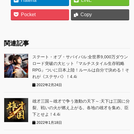
Hatena
LINE
Pocket
Copy
関連記事
ステート・オブ・サバイバル:全世界9,000万ダウン
ロード突破の大ヒット『マルチスタイル生存戦略
RPG』ついに日本上陸！ルールは自分で決める！そ
れが《ステサバ》！4.4i
2022年2月24日
雄才三国～雄才で争う激動の天下～:天下は三国に分
裂、戦いの火が燃え上がる。各地の雄才を集め、臣
下とせよ！4.4i
2022年1月18日