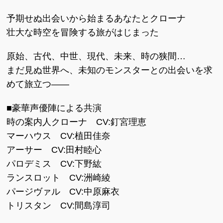
予期せぬ出会いから始まるあなたとクローナ
壮大な時空を冒険する旅がはじまった
原始、古代、中世、現代、未来、時の狭間…
まだ見ぬ世界へ、未知のモンスターとの出会いを求
めて旅立つ――
■豪華声優陣による共演
時の案内人クローナ CV:釘宮理恵
マーハウス CV:植田佳奈
アーサー CV:田村睦心
パロデミス CV:下野紘
ランスロット CV:洲崎綾
パージヴァル CV:中原麻衣
トリスタン CV:間島淳司