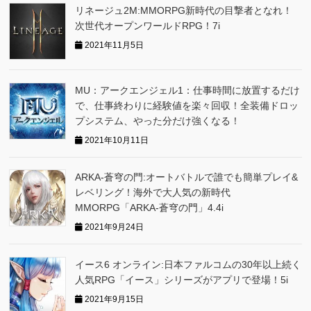
リネージュ2M:MMORPG新時代の目撃者となれ！
次世代オープンワールドRPG！7i
2021年11月5日
MU：アークエンジェル1：仕事時間に放置するだけ
で、仕事終わりに経験値を楽々回収！全装備ドロッ
プシステム、やった分だけ強くなる！
2021年10月11日
ARKA‐蒼穹の門:オートバトルで誰でも簡単プレイ&
レベリング！海外で大人気の新時代
MMORPG「ARKA‐蒼穹の門」4.4i
2021年9月24日
イース6 オンライン:日本ファルコムの30年以上続く
人気RPG「イース」シリーズがアプリで登場！5i
2021年9月15日