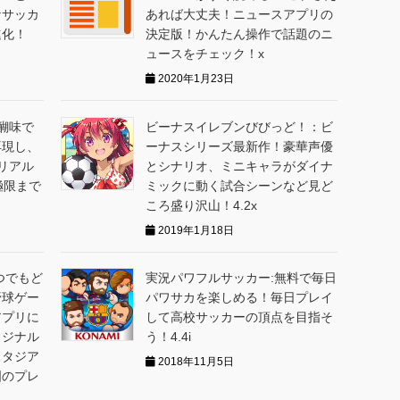
なサッカ
あれば大丈夫！ニュースアプリの
進化！
決定版！かんたん操作で話題のニ
ュースをチェック！x
2020年1月23日
醐味で
ビーナスイレブンびびっど！：ビ
再現し、
ーナスシリーズ最新作！豪華声優
リアル
とシナリオ、ミニキャラがダイナ
極限まで
ミックに動く試合シーンなど見ど
ころ盛り沢山！4.2x
2019年1月18日
つでもど
実況パワフルサッカー:無料で毎日
野球ゲー
パワサカを楽しめる！毎日プレイ
アプリに
して高校サッカーの頂点を目指そ
リジナル
う！4.4i
スタジア
2018年11月5日
国のプレ