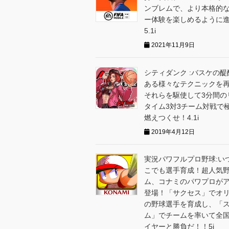
ンブレムで、より本格的
ー体験を楽しめるように
5.1i
2021年11月9日
シティダンク :バスケの醍
ある様々なテクニックを
それらを駆使して3分間の
タイム3対3チーム対戦で
燃えつくせ！4.1i
2019年4月12日
実況パワフルプロ野球:い
こでも選手育成！超人気
ム、コナミのパワプロが
登場！「サクセス」でオ
の野球選手を育成し、「
ム」でチームを率いて全
イヤーと勝負だ！！5i