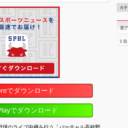
カ
テ
ゴ
リ
逆ア
ー
1 位
toreでダウンロード
ePlayでダウンロード
野球のライブ中継を行う「バーチャル高校野