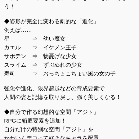
う！
◆姿形が完全に変わる劇的な「進化」
例えば……
星 ⇒ 幼い魔女
カエル ⇒ イケメン王子
サボテン ⇒ 物憂げな少女
スライム ⇒ ずぶぬれの少女
寿司 ⇒ おっちょこちょい風の女の子
強化や進化、限界超越などの育成要素で
人間の姿と記憶を取り戻し、強く美しくなる！
◆自分で作る幻想的な空間「アジト」
RPGに箱庭要素を追加！
自分だけの特別な空間「アジト」を
かわいくデコって好きなキャラを配置