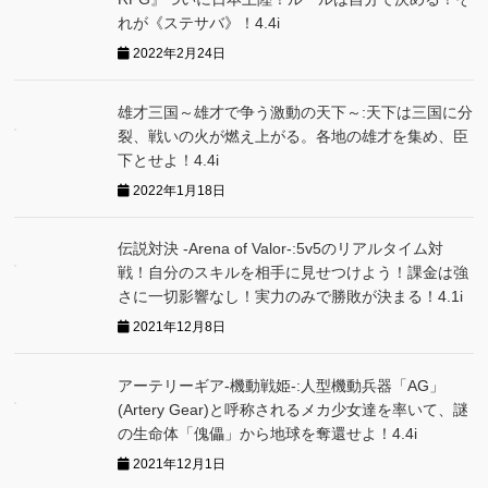
れが《ステサバ》！4.4i
2022年2月24日
雄才三国～雄才で争う激動の天下～:天下は三国に分
裂、戦いの火が燃え上がる。各地の雄才を集め、臣
下とせよ！4.4i
2022年1月18日
伝説対決 -Arena of Valor-:5v5のリアルタイム対
戦！自分のスキルを相手に見せつけよう！課金は強
さに一切影響なし！実力のみで勝敗が決まる！4.1i
2021年12月8日
アーテリーギア-機動戦姫-:人型機動兵器「AG」
(Artery Gear)と呼称されるメカ少女達を率いて、謎
の生命体「傀儡」から地球を奪還せよ！4.4i
2021年12月1日