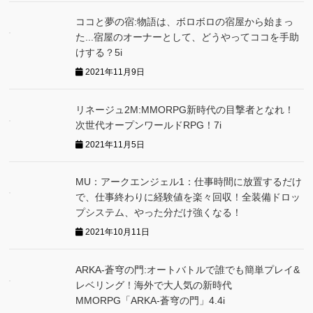
ココと夢の宿:物語は、ボロボロの宿屋から始まっ
た...宿屋のオーナーとして、どうやってココを手助
けする？5i
2021年11月9日
リネージュ2M:MMORPG新時代の目撃者となれ！
次世代オープンワールドRPG！7i
2021年11月5日
MU：アークエンジェル1：仕事時間に放置するだけ
で、仕事終わりに経験値を楽々回収！全装備ドロッ
プシステム、やった分だけ強くなる！
2021年10月11日
ARKA‐蒼穹の門:オートバトルで誰でも簡単プレイ&
レベリング！海外で大人気の新時代
MMORPG「ARKA‐蒼穹の門」4.4i