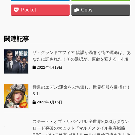
Pocket
Copy
関連記事
ザ・グランドマフィア:陰謀が渦巻く街の運命は、あ
なたに託された！その選択が、運命を変える！4.4i
2022年4月19日
極道のエデン:運命をぶち壊し、世界征服を目指せ！
5.1i
2022年3月15日
ステート・オブ・サバイバル:全世界9,000万ダウン
ロード突破の大ヒット『マルチスタイル生存戦略
RPG』ついに日本上陸！ルールは自分で決める！そ