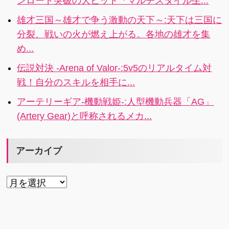
ンロード突破の大ヒット『マルチスタイル生...
雄才三国～雄才で争う激動の天下～:天下は三国に
分裂、戦いの火が燃え上がる。各地の雄才を集
め...
伝説対決 -Arena of Valor-:5v5のリアルタイム対
戦！自分のスキルを相手に...
アーテリーギア-機動戦姫-:人型機動兵器「AG」
(Artery Gear)と呼称されるメカ...
アーカイブ
ア
ー
カ
イ