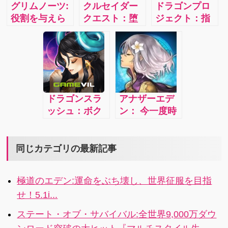
グリムノーツ:
クルセイダー
ドラゴンプロ
Strategy
王を目指す物
役割を与えら
クエスト：堕
ジェクト：指
MMO GAME!
語ーーー 最大
れた主役と、
落した女神た
一本で本格ア
4人協力プレイ
空っぽの脚本
ちを救い出す
クション！＆
で楽しめるキ
をもった脇役
主人公は君！
オンライン共
ャラクターコ
が紡ぐRPG
壮大なストー
闘バトル！ス
マンドRPGが
4.1i
リーでゲーム
マホゲームの
登場！
をもっと楽し
歴史に、コロ
ドラゴンスラ
アナザーエデ
もう！
プラが新たな
ッシュ：ボク
ン： 今一度時
１ページを刻
とキミだけの
空を超えて冒
む！
新たな物語が
険の旅に出よ
遂に幕を開け
う！4.1i
同じカテゴリの最新記事
るストーリー
テリング
極道のエデン:運命をぶち壊し、世界征服を目指
RPG「ドラゴ
せ！5.1i...
ンスラッシ
ュ」！4
ステート・オブ・サバイバル:全世界9,000万ダウ