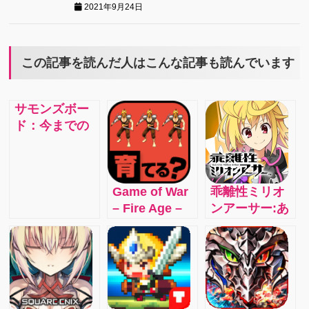
2021年9月24日
この記事を読んだ人はこんな記事も読んでいます
サモンズボー
ド：今までの
スマホアプリ
とは違う戦略
的要素の入っ
たRPG
Game of War
乖離性ミリオ
– Fire Age –
ンアーサー:あ
PLAY FOR
いつもこいつ
FREE in the
もみんなアー
most
サー！？100万
addicting,
人のアーサー
interactive
達が奏でる、
Action
たった一人の