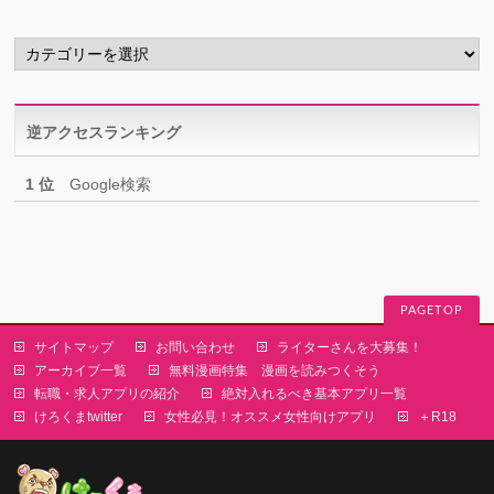
ブ
カ
テ
ゴ
リ
逆アクセスランキング
ー
1 位
Google検索
PAGETOP
サイトマップ
お問い合わせ
ライターさんを大募集！
アーカイブ一覧
無料漫画特集 漫画を読みつくそう
転職・求人アプリの紹介
絶対入れるべき基本アプリ一覧
けろくまtwitter
女性必見！オススメ女性向けアプリ
＋R18