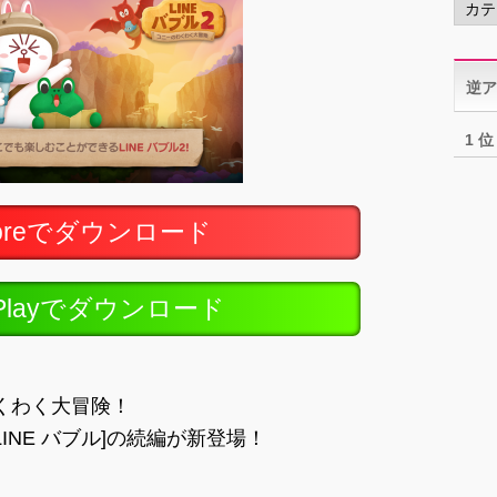
テ
ゴ
リ
逆ア
ー
1 位
toreでダウンロード
ePlayでダウンロード
わくわく大冒険！
LINE バブル]の続編が新登場！