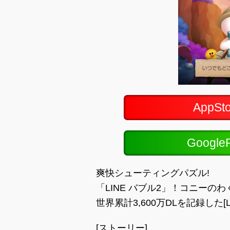
AppS
Googl
爽快シューティングパズル!
「LINE バブル2」！コニーの
世界累計3,600万DLを記録した[
[ストーリー]