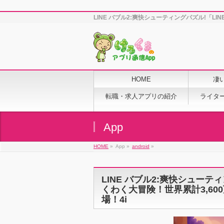
LINE バブル2:爽快シューティングパズル!「LI
HOME
凄
転職・求人アプリの紹介
ライタ
App
HOME
»
App »
android
»
LINE バブル2:爽快シューテ
くわく大冒険！世界累計3,600
場！4i