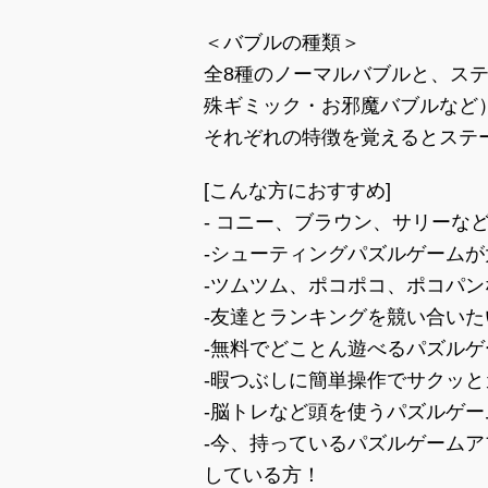
＜バブルの種類＞
全8種のノーマルバブルと、ス
殊ギミック・お邪魔バブルなど
それぞれの特徴を覚えるとステ
[こんな方におすすめ]
- コニー、ブラウン、サリーな
-シューティングパズルゲーム
-ツムツム、ポコポコ、ポコパ
-友達とランキングを競い合いた
-無料でどことん遊べるパズル
-暇つぶしに簡単操作でサクッ
-脳トレなど頭を使うパズルゲ
-今、持っているパズルゲーム
している方！