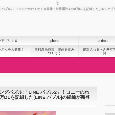
");
NE バブル2」！コニーのわくわく大冒険！世界累計3,600万DLを記録した[LINE バブ
いアプリ１０
iphone
android
ーさんを大募集！
無料漫画特集 漫画を読み
絶対入れるべき基本
つくそう
一覧
ィングパズル!「LINE バブル2」！コニーのわ
万DLを記録した[LINE バブル]の続編が新登
カ