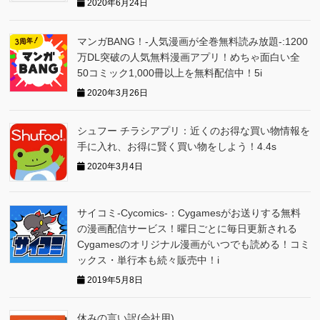
2020年6月24日
マンガBANG！-人気漫画が全巻無料読み放題-:1200
万DL突破の人気無料漫画アプリ！めちゃ面白い全
50コミック1,000冊以上を無料配信中！5i
2020年3月26日
シュフー チラシアプリ：近くのお得な買い物情報を
手に入れ、お得に賢く買い物をしよう！4.4s
2020年3月4日
サイコミ-Cycomics-：Cygamesがお送りする無料
の漫画配信サービス！曜日ごとに毎日更新される
Cygamesのオリジナル漫画がいつでも読める！コミ
ックス・単行本も続々販売中！i
2019年5月8日
休みの言い訳(会社用)