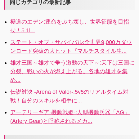
み台にしなが
る魅力あふれ
同じカテゴリの最新記事
てうまくい
ら天空を目指
る都市をつく
く…かも!?
しましょう。
ろう!!
極道のエデン:運命をぶち壊し、世界征服を目指
せ！5.1i...
ステート・オブ・サバイバル:全世界9,000万ダウ
ンロード突破の大ヒット『マルチスタイル生...
雄才三国～雄才で争う激動の天下～:天下は三国に
分裂、戦いの火が燃え上がる。各地の雄才を集
め...
伝説対決 -Arena of Valor-:5v5のリアルタイム対
戦！自分のスキルを相手に...
アーテリーギア-機動戦姫-:人型機動兵器「AG」
(Artery Gear)と呼称されるメカ...