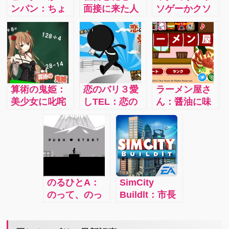
ンパン：ちょ
面接に来た人
ソゲーかクソ
っぴり下品で
材の中から、
ゲーじゃない
シュール。ス
立派な社畜と
かどちらかな
トーリーは海
なりそうな人
らクソゲーで
賊たちがウェ
材を採用する
す。ゲームは
ンディを人質
というゲーム
とても単純で
にして攻めて
です。心が美
す。 ずっと同
算術の鬼姫：
恋のバリ３愛
ラーメン屋さ
きたので、撃
しい方は、こ
じリズムでタ
美少女に叱咤
しTEL：恋の
ん：醤油に味
退するという
の辺りで『う
ップしましょ
激励されて、
アンテナを求
噌に豚骨に、
オリジナリテ
ッ』と若干引
う。
興奮しながら
めて走り出し
様々なラーメ
ィーにあふれ
き気味になる
頭が良くな
た男。彼の携
ンを素早く作
るストーリ
ことでしょ
る！しかもし
帯電話のアン
り、最高ラン
ー！
う。そうに決
かも、この美
テナを常にバ
クのラーメン
まっていま
少女、ボイス
リ３にしてあ
屋を目指しま
す、えぇ！
のるひとA：
SimCity
付きです。
げましょう！
しょう！
のって、のっ
Buildlt：市長
声、かわいい
二人の恋がう
て、のりまく
となり、誰も
んです。
まく行けば、
る！全てを踏
が住みたくな
現実の恋だっ