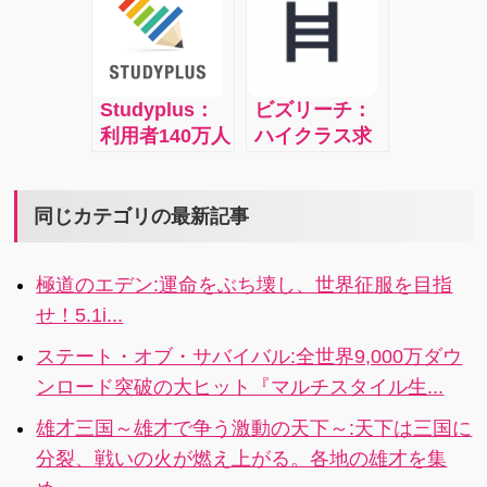
たらWifiOff、
iPad・AppleT
バイブOn音量
Ｖ、ノートPC
Off 3)会社につ
とそれぞれの
いたら音量を
デバイスで最
最低に。
Studyplus：
ビズリーチ：
近のヒット作
利用者140万人
ハイクラス求
から懐かしの
突破！「勉
人と出会える
名作まで、人
強」で繋がる
転職アプリ
気映画やテレ
SNSアプリ
ビスリーチ
同じカテゴリの最新記事
ビドラマシリ
ーズ、アニメ
などが見れ
極道のエデン:運命をぶち壊し、世界征服を目指
て、しかも視
せ！5.1i...
聴途中でも、
他のデバイス
ステート・オブ・サバイバル:全世界9,000万ダウ
から再生可能
ンロード突破の大ヒット『マルチスタイル生...
なのです。
雄才三国～雄才で争う激動の天下～:天下は三国に
分裂、戦いの火が燃え上がる。各地の雄才を集