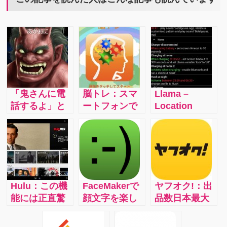
「鬼さんに電
脳トレ：スマ
Llama –
話するよ」と
ートフォンで
Location
いうだけで、
も『脳ト
Profiles：場所
いう事を素直
レ』！６つの
の認識が完了
に聞くように
項目でテスト
していれば、
なる！泣く子
及びトレーニ
こんなことが
も黙る『鬼か
ングが出来、
自動で行えま
ら電話』
操作も軽く、
す。 1)家にい
Hulu：この機
FaceMakerで
ヤフオク!：出
空いた時間で
る間は
能には正直驚
顔文字を楽し
品数日本最大
楽しめます
WifiON、音量
きました。
く作って使お
級のネットオ
MAX 2)外に出
iPhone・
う！
ークション