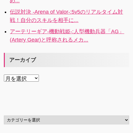
め...
伝説対決 -Arena of Valor-:5v5のリアルタイム対
戦！自分のスキルを相手に...
アーテリーギア-機動戦姫-:人型機動兵器「AG」
(Artery Gear)と呼称されるメカ...
アーカイブ
ア
ー
カ
イ
ブ
カ
テ
ゴ