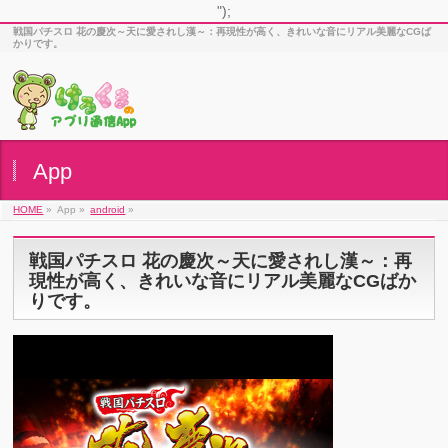
");
戦国パチスロ 花の慶次～天に愛されし漢～：再現性が高く、きれいな音にリアル美麗なCGば
かりです。
App
HOME
»
App »
android
»
戦国パチスロ 花の慶次～天に愛されし漢～：再
現性が高く、きれいな音にリアル美麗なCGばか
りです。