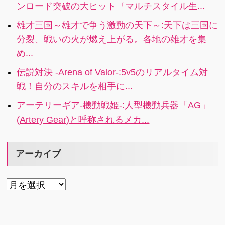
ンロード突破の大ヒット『マルチスタイル生...
雄才三国～雄才で争う激動の天下～:天下は三国に
分裂、戦いの火が燃え上がる。各地の雄才を集
め...
伝説対決 -Arena of Valor-:5v5のリアルタイム対
戦！自分のスキルを相手に...
アーテリーギア-機動戦姫-:人型機動兵器「AG」
(Artery Gear)と呼称されるメカ...
アーカイブ
ア
ー
カ