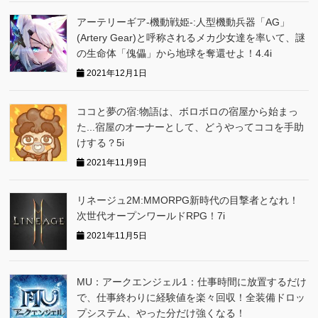
アーテリーギア-機動戦姫-:人型機動兵器「AG」
(Artery Gear)と呼称されるメカ少女達を率いて、謎
の生命体「傀儡」から地球を奪還せよ！4.4i
2021年12月1日
ココと夢の宿:物語は、ボロボロの宿屋から始まっ
た...宿屋のオーナーとして、どうやってココを手助
けする？5i
2021年11月9日
リネージュ2M:MMORPG新時代の目撃者となれ！
次世代オープンワールドRPG！7i
2021年11月5日
MU：アークエンジェル1：仕事時間に放置するだけ
で、仕事終わりに経験値を楽々回収！全装備ドロッ
プシステム、やった分だけ強くなる！