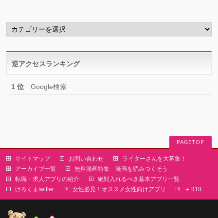
イ
ブ
カ
テ
ゴ
リ
逆アクセスランキング
ー
1 位
Google検索
PAGETOP
サイトマップ
お問い合わせ
ライターさんを大募集！
アーカイブ一覧
無料漫画特集 漫画を読みつくそう
転職・求人アプリの紹介
絶対入れるべき基本アプリ一覧
けろくまtwitter
女性必見！オススメ女性向けアプリ
＋R18