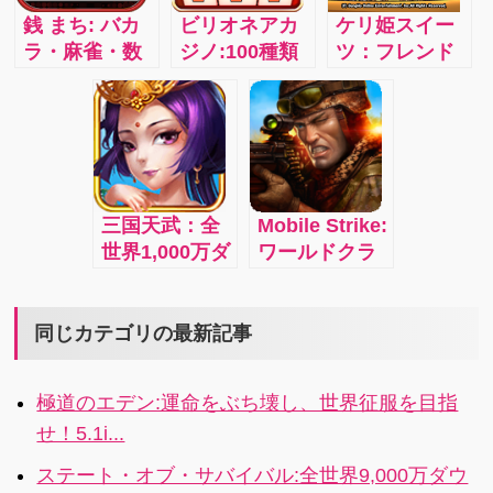
るような雰囲
銭 まち: バカ
ビリオネアカ
ケリ姫スイー
気で遊ぼう！
ラ・麻雀・数
ジノ:100種類
ツ：フレンド
十種類のスロ
以上の本格ス
同士でスコア
ット、全ての
ロット、ブラ
を競ってワイ
カジノゲーム
ックジャッ
ワイ攻略！！
を遊び尽くそ
ク、ルーレッ
う！4i
ト、ポーカ
ー、パチスロ
三国天武：全
Mobile Strike:
など様々なカ
世界1,000万ダ
ワールドクラ
ジノゲームが
ウンロード突
スのリアルタ
遊べるカジノ
破の本格戦略
イム戦略
ゲームの決定
バトル！！
MMORPGがつ
同じカテゴリの最新記事
版！i
いに日本上
陸！
極道のエデン:運命をぶち壊し、世界征服を目指
せ！5.1i...
ステート・オブ・サバイバル:全世界9,000万ダウ