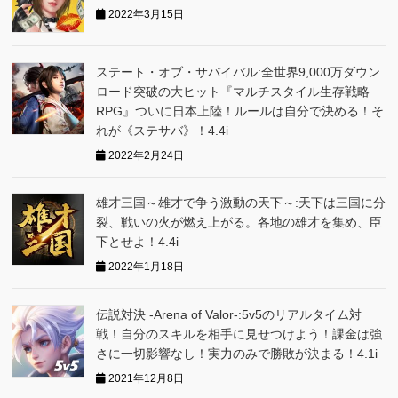
2022年3月15日
ステート・オブ・サバイバル:全世界9,000万ダウン
ロード突破の大ヒット『マルチスタイル生存戦略
RPG』ついに日本上陸！ルールは自分で決める！そ
れが《ステサバ》！4.4i
2022年2月24日
雄才三国～雄才で争う激動の天下～:天下は三国に分
裂、戦いの火が燃え上がる。各地の雄才を集め、臣
下とせよ！4.4i
2022年1月18日
伝説対決 -Arena of Valor-:5v5のリアルタイム対
戦！自分のスキルを相手に見せつけよう！課金は強
さに一切影響なし！実力のみで勝敗が決まる！4.1i
2021年12月8日