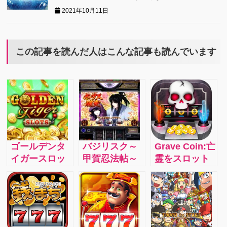
2021年10月11日
この記事を読んだ人はこんな記事も読んでいます
ゴールデンタ
バジリスク～
Grave Coin:亡
イガースロッ
甲賀忍法帖～
霊をスロット
ト：有名なス
Ⅱ：和風だか
で倒すという
ロット機を
ら、わりと静
一風変わった
100％モバイル
かにプレイで
スロット
で再現！実際
きて落ち着き
にカジノにい
ます。